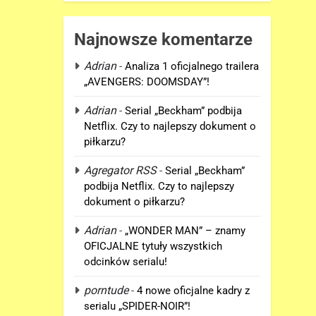
Najnowsze komentarze
Adrian
-
Analiza 1 oficjalnego trailera
„AVENGERS: DOOMSDAY”!
Adrian
-
Serial „Beckham” podbija
Netflix. Czy to najlepszy dokument o
piłkarzu?
5
D.D. Cretton zdradza, że
Agregator RSS
-
Serial „Beckham”
niedługo dowiemy się
podbija Netflix. Czy to najlepszy
znaczenia sceny po napisach
FILMY
dokument o piłkarzu?
„SPIDER-MAN: BRAND NEW
DAY”!
6
Adrian
-
„WONDER MAN” – znamy
Kolejne informacje o roli
OFICJALNE tytuły wszystkich
Lokiego w „AVENGERS:
odcinków serialu!
DOOMSDAY”!
FILMY
porntude
-
4 nowe oficjalne kadry z
7
serialu „SPIDER-NOIR”!