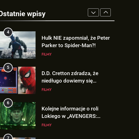
TAK może wyglądać
ulepszony kostium Thora w
Ostatnie wpisy
„AVENGERS: DOOMSDAY”!
FILMY
4
Hulk NIE zapomniał, że Peter
Parker to Spider-Man?!
FILMY
5
D.D. Cretton zdradza, że
niedługo dowiemy się
znaczenia sceny po napisach
FILMY
„SPIDER-MAN: BRAND NEW
DAY”!
6
Kolejne informacje o roli
Lokiego w „AVENGERS:
DOOMSDAY”!
FILMY
7