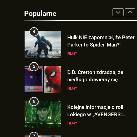
TAK może wyglądać
ulepszony kostium Thora w
Popularne
„AVENGERS: DOOMSDAY”!
FILMY
4
Hulk NIE zapomniał, że Peter
Parker to Spider-Man?!
FILMY
5
D.D. Cretton zdradza, że
niedługo dowiemy się
znaczenia sceny po napisach
FILMY
„SPIDER-MAN: BRAND NEW
DAY”!
6
Kolejne informacje o roli
Lokiego w „AVENGERS:
DOOMSDAY”!
FILMY
7