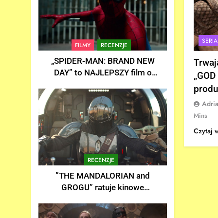
SERIA
FILMY
RECENZJE
„SPIDER-MAN: BRAND NEW
Trwaj
DAY” to NAJLEPSZY film o
„GOD 
Spider-Manie w historii! |
produ
Recenzja
Adri
Mins
Czytaj 
RECENZJE
”THE MANDALORIAN and
GROGU” ratuje kinowe
uniwersum STAR-WARS? |
Recenzja