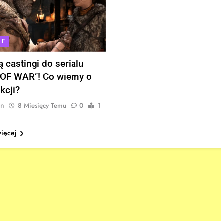
LE
ą castingi do serialu
OF WAR”! Co wiemy o
kcji?
an
8 Miesięcy Temu
0
1
więcej