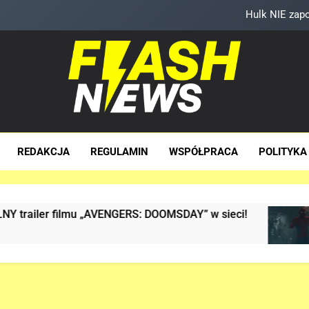
Hulk NIE zapo
Nowe szczegoły o żonie Victora! Sue Storm będzie miała 
Nowy TRAILER „GTA
TAK może wyglądać ulepszony kost
sh News
za Dawka Newsów W Sieci
Hulk NIE zapo
REDAKCJA
REGULAMIN
WSPÓŁPRACA
POLITYKA
filmu „AVENGERS: DOOMSDAY” w sieci!
Analiza
2 Miesiąc