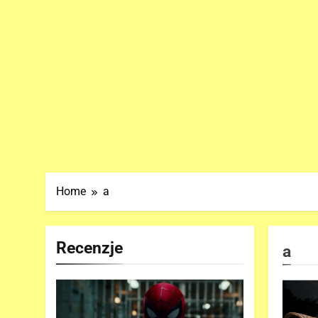
Home
a
Recenzje
a