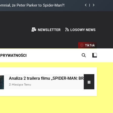
mniał, że Peter Parker to Spider-Man?!
ważny wątek w „AVENGERS: DOOMSDAY”!
 VI” pojawi się w serwisie.. NETFLIX!
NEWSLETTER
LOSOWY NEWS
ium Thora w „AVENGERS: DOOMSDAY”!
TikTok
mniał, że Peter Parker to Spider-Man?!
 PRYWATNOŚCI
 2 trailera filmu „SPIDER-MAN: BRAND NEW DAY”!
e Temu