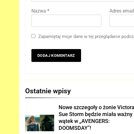
Nazwa
*
Adres emai
Zapamiętaj moje dane w tej przeglądarce podcz
5
D.D. Cretton zdradza, że
niedługo dowiemy się
znaczenia sceny po napisach
FILMY
„SPIDER-MAN: BRAND NEW
DAY”!
6
Kolejne informacje o roli
Ostatnie wpisy
Lokiego w „AVENGERS:
DOOMSDAY”!
FILMY
Nowe szczegoły o żonie Victora
7
Sue Storm będzie miała ważny
Trailer „AVENGERS: ENDGAM
wątek w „AVENGERS:
ENCORE” nadchodzi!
DOOMSDAY”!
FILMY