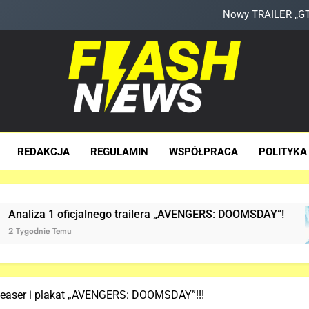
TAK może wyglądać ulepszony kost
Hulk NIE zapo
Nowe szczegoły o żonie Victora! Sue Storm będzie miała 
Nowy TRAILER „GTA
sh News
za Dawka Newsów W Sieci
TAK może wyglądać ulepszony kost
REDAKCJA
REGULAMIN
WSPÓŁPRACA
POLITYKA
Hulk NIE zapo
jalnego trailera „AVENGERS: DOOMSDAY”!
Już 
2 Tyg
teaser i plakat „AVENGERS: DOOMSDAY”!!!