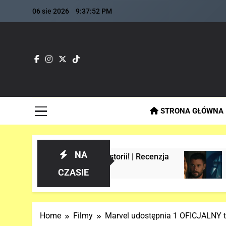
Skip
06 sie 2026
9:37:53 PM
to
content
Fla
Najszybs
STRONA GŁÓWNA
NA
Manie w historii! | Recenzja
Analiza 1 ofic
2 Tygodnie Temu
CZASIE
Home
Filmy
Marvel udostępnia 1 OFICJALNY 