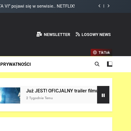
ium Thora w „AVENGERS: DOOMSDAY”!
mniał, że Peter Parker to Spider-Man?!
NEWSLETTER
LOSOWY NEWS
ważny wątek w „AVENGERS: DOOMSDAY”!
 VI” pojawi się w serwisie.. NETFLIX!
TikTok
ium Thora w „AVENGERS: DOOMSDAY”!
 PRYWATNOŚCI
mniał, że Peter Parker to Spider-Man?!
JEST! OFICJALNY trailer filmu „AVENGERS: DOOMSDAY” w siec
odnie Temu