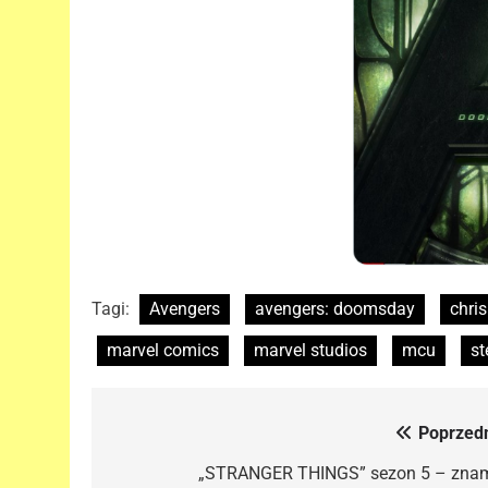
Tagi:
Avengers
avengers: doomsday
chri
marvel comics
marvel studios
mcu
st
Poprzedn
Nawigacja
wpisu
„STRANGER THINGS” sezon 5 – zna