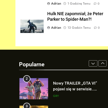
Adrian
1 Godzinę Temu
0
8
Hulk NIE zapomniał, że Peter
Wiemy KTO stoi za
Parker to Spider-Man?!
niesamowitą formą Hugh
Jackmana!
FILMY
Adrian
13 Godzin Temu
0
1
Nowe szczegoły o żonie
Victora! Sue Storm będzie
miała ważny wątek w
FILMY
„AVENGERS: DOOMSDAY”!
Popularne
2
Nowy TRAILER „GTA VI”
pojawi się w serwisie..
NETFLIX!
GRY
3
TAK może wyglądać
ulepszony kostium Thora w