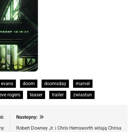
s evans
doom
doomsday
marvel
eve rogers
teaser
trailer
zwiastun
i:
Nastepny:
my
Robert Downey Jr. i Chris Hemsworth witają Chrisa