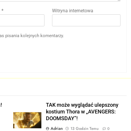
l
*
Witryna internetowa
as pisania kolejnych komentarzy.
!
TAK może wyglądać ulepszony
kostium Thora w „AVENGERS:
E
DOOMSDAY”!
Adrian
13 Godzin Temu
0