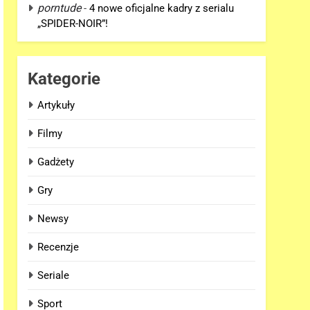
porntude
-
4 nowe oficjalne kadry z serialu
„SPIDER-NOIR”!
Kategorie
Artykuły
Filmy
Gadżety
Gry
Newsy
Recenzje
Seriale
Sport