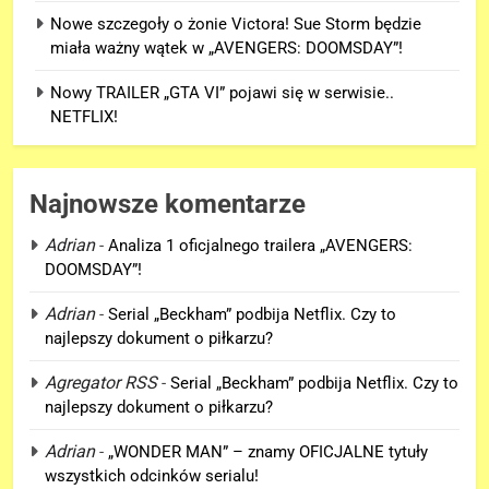
Nowe szczegoły o żonie Victora! Sue Storm będzie
miała ważny wątek w „AVENGERS: DOOMSDAY”!
Nowy TRAILER „GTA VI” pojawi się w serwisie..
NETFLIX!
Najnowsze komentarze
Adrian
-
Analiza 1 oficjalnego trailera „AVENGERS:
DOOMSDAY”!
5
Adrian
-
Serial „Beckham” podbija Netflix. Czy to
Nowy TRAILER „GTA VI” pojawi
najlepszy dokument o piłkarzu?
się w serwisie.. NETFLIX!
Agregator RSS
-
Serial „Beckham” podbija Netflix. Czy to
GRY
najlepszy dokument o piłkarzu?
6
Adrian
-
„WONDER MAN” – znamy OFICJALNE tytuły
TAK może wyglądać ulepszony
wszystkich odcinków serialu!