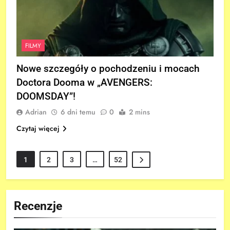
FILMY
Nowe szczegóły o pochodzeniu i mocach
Doctora Dooma w „AVENGERS:
DOOMSDAY”!
Adrian
6 dni temu
0
2 mins
Czytaj więcej
1
2
3
…
52
Recenzje