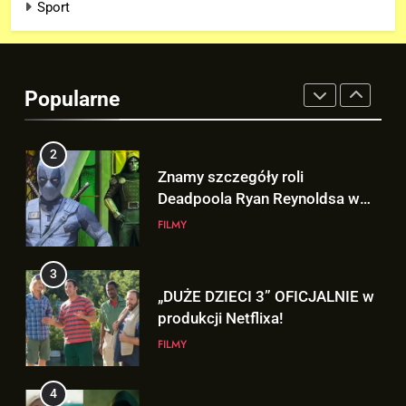
Sport
2
Znamy szczegóły roli
Deadpoola Ryan Reynoldsa w
Popularne
„AVENGERS: DOOMSDAY”!
FILMY
3
„DUŻE DZIECI 3” OFICJALNIE w
produkcji Netflixa!
FILMY
4
Nowe szczegoły o żonie
Victora! Sue Storm będzie miała
ważny wątek w „AVENGERS:
FILMY
DOOMSDAY”!
5