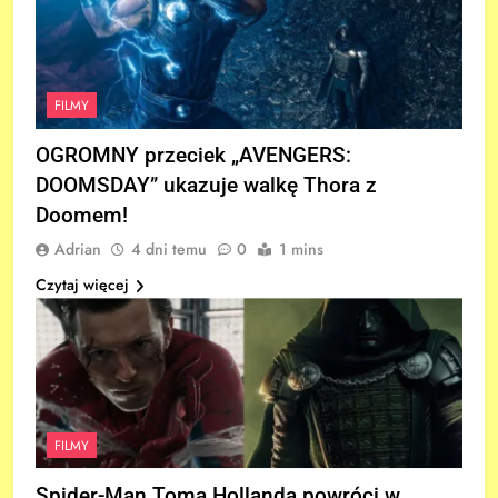
FILMY
OGROMNY przeciek „AVENGERS:
DOOMSDAY” ukazuje walkę Thora z
Doomem!
Adrian
4 dni temu
0
1 mins
Czytaj więcej
FILMY
Spider-Man Toma Hollanda powróci w