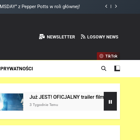
a do Odyna! – „AVENGERS: DOOMSDAY”
ady „X-MEN” jako nowy Scott Summers!
land? – „SPIDER-MAN: BRAND NEW DAY”
NEWSLETTER
LOSOWY NEWS
DAY” z Pepper Potts w roli głównej!
TikTok
a do Odyna! – „AVENGERS: DOOMSDAY”
 PRYWATNOŚCI
ady „X-MEN” jako nowy Scott Summers!
JALNY trailer filmu „AVENGERS: DOOMSDAY” w sieci!