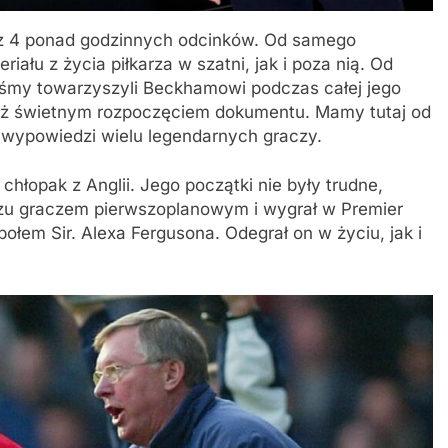
ię z 4 ponad godzinnych odcinków. Od samego
ału z życia piłkarza w szatni, jak i poza nią. Od
śmy towarzyszyli Beckhamowi podczas całej jego
 już świetnym rozpoczęciem dokumentu. Mamy tutaj od
 wypowiedzi wielu legendarnych graczy.
hłopak z Anglii. Jego początki nie były trudne,
azu graczem pierwszoplanowym i wygrał w Premier
ołem Sir. Alexa Fergusona. Odegrał on w życiu, jak i