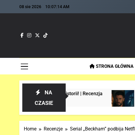
Skip
08 sie 2026
10:07:16 AM
to
content
Fla
Najszybs
STRONA GŁÓWNA
NA
torii! | Recenzja
Analiza 1 oficjalnego tr
3 Tygodnie Temu
CZASIE
Home
Recenzje
Serial „Beckham” podbija Netfl