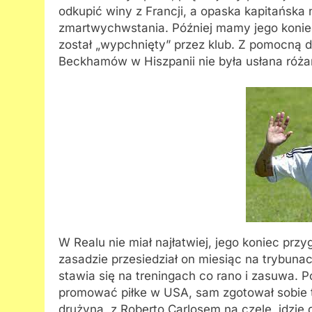
odkupić winy z Francji, a opaska kapitańska
zmartwychwstania. Później mamy jego koniec
został „wypchnięty” przez klub. Z pomocną dł
Beckhamów w Hiszpanii nie była usłana róża
W Realu nie miał najłatwiej, jego koniec prz
zasadzie przesiedział on miesiąc na trybunac
stawia się na treningach co rano i zasuwa. 
promować piłke w USA, sam zgotował sobie t
drużyna, z Roberto Carlosem na czele, idzie 