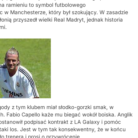
 na ramieniu to symbol futbolowego
 w Manchesterze, który był szokujący. W zasadzie
onią przyszedł wielki Real Madryt, jednak historia
mi.
ygody z tym klubem miał słodko-gorzki smak, w
h. Fabio Capello każe mu biegać wokół boiska. Anglik
Postanowił podpisać kontrakt z LA Galaxy i pomóc
aki los. Jest w tym tak konsekwentny, że w końcu
do trenera i prosi o przywrócenie