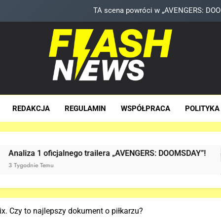
Znamy szczegóły sceny z modlitwą Thor
Kit Connor dołączy do obs
Co naprawdę wydarzyło się na Staten Is
TA scena powróci w „AVENGERS: DOOMS
sh News
za Dawka Newsów W Sieci
Znamy szczegóły sceny z modlitwą Thor
REDAKCJA
REGULAMIN
WSPÓŁPRACA
POLITYKA
Kit Connor dołączy do obs
ailera „AVENGERS: DOOMSDAY”!
Już JEST! OFIC
3 Tygodnie Temu
ix. Czy to najlepszy dokument o piłkarzu?