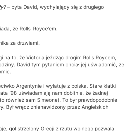
ły?
– pyta David, wychylający się z drugiego
iada, że Rolls-Royce’em.
nika za drzwiami.
gi na to, że Victoria jeżdżąc drogim Rolls Roycem,
odziny. David tym pytaniem chciał jej uświadomić, ze
omie.
ko Argentynie i wylatuje z boiska. Stare klatki
ta ’98 uświadamiają nam dobitnie, że żadnej
e to również sam Simeone). To był prawdopodobnie
y. Był wręcz znienawidzony przez Angielskich
je; gol strzelony Grecji z rzutu wolnego pozwala