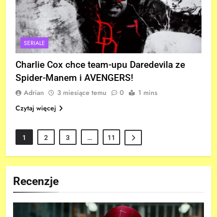
SERIALE
Charlie Cox chce team-upu Daredevila ze
Spider-Manem i AVENGERS!
Adrian
3 miesiące temu
0
1 mins
Czytaj więcej
1
2
3
…
11
Recenzje