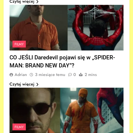
Czytaj więcej
FILMY
CO JEŚLI Daredevil pojawi się w „SPIDER-
MAN: BRAND NEW DAY”?
Adrian
3 miesiące temu
0
2 mins
Czytaj więcej
FILMY