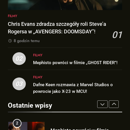
8
1
Co naprawdę wydarzyło się na
FILMY
Chris Evans zdradza szczegóły
Staten Island? – „SPIDER-MAN:
Chris Evans zdradza szczegóły roli Steve’a
roli Steve’a Rogersa w
BRAND NEW DAY”
FILMY
Rogersa w „AVENGERS: DOOMSDAY”!
01
„AVENGERS: DOOMSDAY”!
FILMY
8 godzin temu
1
2
Chris Evans zdradza szczegóły
FILMY
Mephisto powróci w filmie
02
roli Steve’a Rogersa w
Mephisto powróci w filmie „GHOST RIDER”!
„GHOST RIDER”!
„AVENGERS: DOOMSDAY”!
FILMY
FILMY
FILMY
03
Dafne Keen rozmawia z Marvel Studios o
2
3
powrocie jako X-23 w MCU!
Mephisto powróci w filmie
Dafne Keen rozmawia z Marvel
„GHOST RIDER”!
Studios o powrocie jako X-23 w
Ostatnie wpisy
FILMY
MCU!
FILMY
3
4