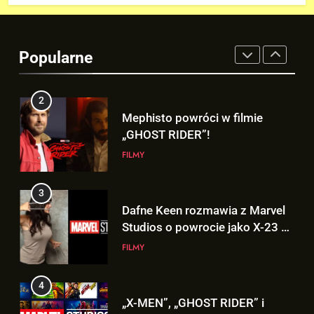
2
Mephisto powróci w filmie
„GHOST RIDER”!
Popularne
FILMY
3
Dafne Keen rozmawia z Marvel
Studios o powrocie jako X-23 w
MCU!
FILMY
4
„X-MEN”, „GHOST RIDER” i
„BLACK PANTHER 3” – TE filmy
zobaczymy w 2028 roku!
FILMY
5
OFICJALNY wgląd na