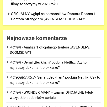
filmy zobaczymy w 2028 roku!
OFICJALNY wgląd na pomocników Doctora Dooma i
Doctora Strange’a w „AVENGERS: DOOMSDAY”!
Najnowsze komentarze
Adrian
-
Analiza 1 oficjalnego trailera „AVENGERS:
DOOMSDAY”!
5
Adrian
-
Serial „Beckham” podbija Netflix. Czy to
OFICJALNY wgląd na
najlepszy dokument o piłkarzu?
pomocników Doctora Dooma i
Doctora Strange’a w
Agregator RSS
-
Serial „Beckham” podbija Netflix. Czy to
FILMY
„AVENGERS: DOOMSDAY”!
najlepszy dokument o piłkarzu?
6
Adrian
-
„WONDER MAN” – znamy OFICJALNE tytuły
Nowy wgląd na Doctora Dooma
wszystkich odcinków serialu!
prosto z plakatu na D23!