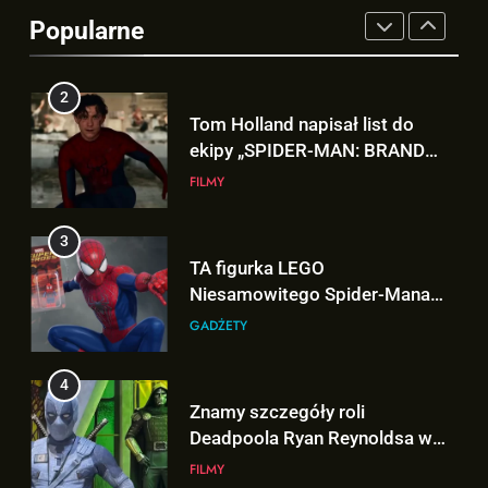
ekipy „SPIDER-MAN: BRAND
Popularne
NEW DAY” i… potwierdził swój
FILMY
powrót!
3
TA figurka LEGO
Niesamowitego Spider-Mana
jest warta tysiące dolarów!
GADŻETY
4
Znamy szczegóły roli
Deadpoola Ryan Reynoldsa w
„AVENGERS: DOOMSDAY”!
FILMY
5
„DUŻE DZIECI 3” OFICJALNIE w
produkcji Netflixa!
FILMY