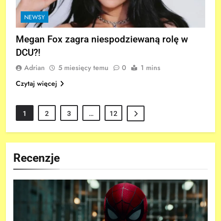
NEWSY
Megan Fox zagra niespodziewaną rolę w
DCU?!
Adrian
5 miesięcy temu
0
1 mins
Czytaj więcej
1
2
3
…
12
Recenzje