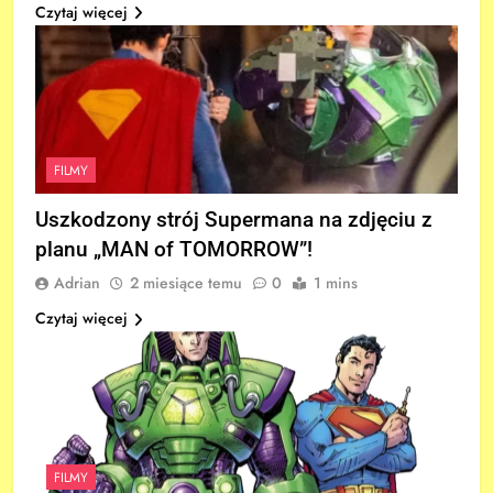
Czytaj więcej
FILMY
Uszkodzony strój Supermana na zdjęciu z
planu „MAN of TOMORROW”!
Adrian
2 miesiące temu
0
1 mins
Czytaj więcej
FILMY