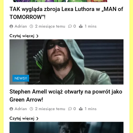
TAK wygląda zbroja Lexa Luthora w „MAN of
TOMORROW”!
Adrian
2 miesiące temu
0
1 mins
Czytaj więcej
NEWSY
Stephen Amell wciąż otwarty na powrót jako
Green Arrow!
Adrian
2 miesiące temu
0
1 mins
Czytaj więcej