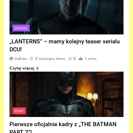
SERIALE
„LANTERNS” – mamy kolejny teaser serialu
DCU!
Adrian
3 miesiące temu
0
1 mins
Czytaj więcej
FILMY
Pierwsze oficjalnie kadry z „THE BATMAN
PART 2”!