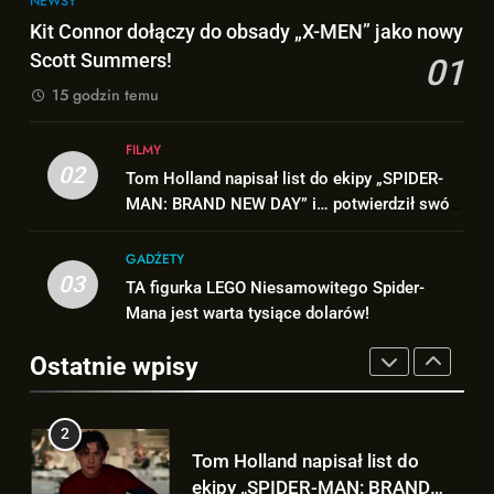
NEWSY
Kit Connor dołączy do obsady
TAK może wyglądać ulepszony
Kit Connor dołączy do obsady „X-MEN” jako nowy
„X-MEN” jako nowy Scott
kostium Thora w „AVENGERS:
Scott Summers!
01
Summers!
NEWSY
DOOMSDAY”!
FILMY
15 godzin temu
2
1
FILMY
Tom Holland napisał list do
Kit Connor dołączy do obsady
02
Tom Holland napisał list do ekipy „SPIDER-
ekipy „SPIDER-MAN: BRAND
„X-MEN” jako nowy Scott
MAN: BRAND NEW DAY” i… potwierdził swój
NEW DAY” i… potwierdził swój
FILMY
Summers!
NEWSY
powrót!
powrót!
GADŻETY
3
03
TA figurka LEGO Niesamowitego Spider-
2
TA figurka LEGO
Mana jest warta tysiące dolarów!
Tom Holland napisał list do
Niesamowitego Spider-Mana
ekipy „SPIDER-MAN: BRAND
jest warta tysiące dolarów!
Ostatnie wpisy
GADŻETY
NEW DAY” i… potwierdził swój
FILMY
powrót!
4
3
Znamy szczegóły roli
TA figurka LEGO
Deadpoola Ryan Reynoldsa w
Niesamowitego Spider-Mana