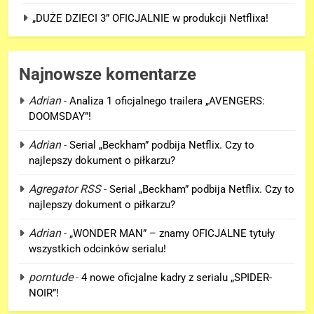
„DUŻE DZIECI 3” OFICJALNIE w produkcji Netflixa!
Najnowsze komentarze
Adrian
-
Analiza 1 oficjalnego trailera „AVENGERS:
DOOMSDAY”!
5
Adrian
-
Serial „Beckham” podbija Netflix. Czy to
„DUŻE DZIECI 3” OFICJALNIE w
najlepszy dokument o piłkarzu?
produkcji Netflixa!
Agregator RSS
-
Serial „Beckham” podbija Netflix. Czy to
FILMY
najlepszy dokument o piłkarzu?
6
Adrian
-
„WONDER MAN” – znamy OFICJALNE tytuły
Nowe szczegoły o żonie
wszystkich odcinków serialu!
Victora! Sue Storm będzie miała
porntude
-
4 nowe oficjalne kadry z serialu „SPIDER-
ważny wątek w „AVENGERS:
FILMY
NOIR”!
DOOMSDAY”!