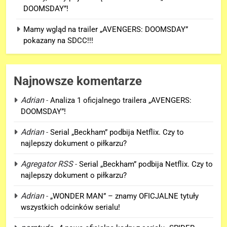
DOOMSDAY”!
Mamy wgląd na trailer „AVENGERS: DOOMSDAY”
pokazany na SDCC!!!
Najnowsze komentarze
Adrian
-
Analiza 1 oficjalnego trailera „AVENGERS:
DOOMSDAY”!
5
Adrian
-
Serial „Beckham” podbija Netflix. Czy to
Mamy wgląd na trailer
najlepszy dokument o piłkarzu?
„AVENGERS: DOOMSDAY”
pokazany na SDCC!!!
Agregator RSS
-
Serial „Beckham” podbija Netflix. Czy to
FILMY
najlepszy dokument o piłkarzu?
6
Adrian
-
„WONDER MAN” – znamy OFICJALNE tytuły
Tom Holland komentuje cameo
wszystkich odcinków serialu!
Florence Pugh jako Yelena w