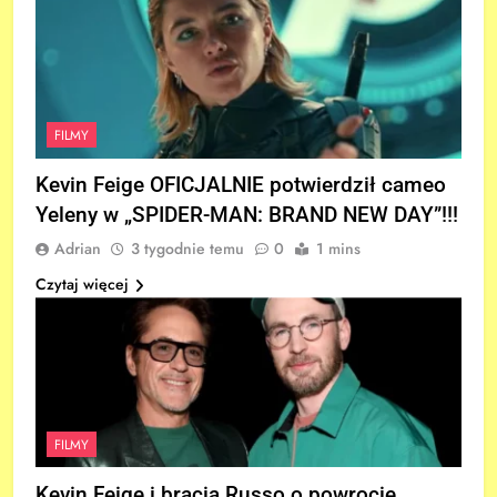
FILMY
Kevin Feige OFICJALNIE potwierdził cameo
Yeleny w „SPIDER-MAN: BRAND NEW DAY”!!!
Adrian
3 tygodnie temu
0
1 mins
Czytaj więcej
FILMY
Kevin Feige i bracia Russo o powrocie