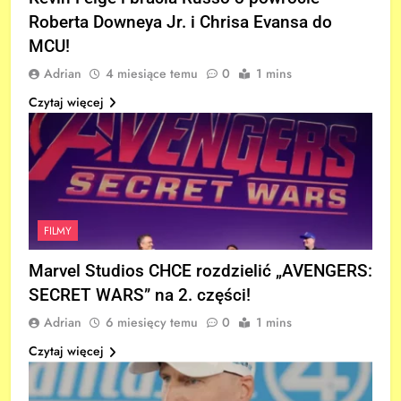
Roberta Downeya Jr. i Chrisa Evansa do
MCU!
Adrian
4 miesiące temu
0
1 mins
Czytaj więcej
FILMY
Marvel Studios CHCE rozdzielić „AVENGERS:
SECRET WARS” na 2. części!
Adrian
6 miesięcy temu
0
1 mins
Czytaj więcej