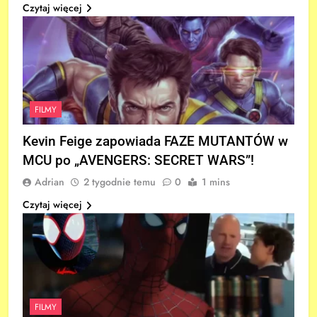
Czytaj więcej
FILMY
Kevin Feige zapowiada FAZE MUTANTÓW w
MCU po „AVENGERS: SECRET WARS”!
Adrian
2 tygodnie temu
0
1 mins
Czytaj więcej
FILMY