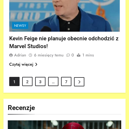
NEWSY
Kevin Feige nie planuje obecnie odchodzić z
Marvel Studios!
Adrian
6 miesięcy temu
0
1 mins
Czytaj więcej
1
2
3
…
7
Recenzje