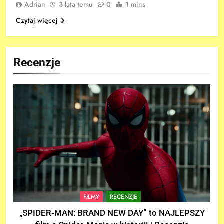
Adrian
3 lata temu
0
1 mins
Czytaj więcej
Recenzje
FILMY
RECENZJE
„SPIDER-MAN: BRAND NEW DAY” to NAJLEPSZY