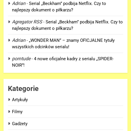
Adrian
-
Serial „Beckham” podbija Netflix. Czy to
najlepszy dokument o piłkarzu?
5
Nowe szczegoły o żonie
Agregator RSS
-
Serial „Beckham” podbija Netflix. Czy to
Victora! Sue Storm będzie miała
najlepszy dokument o piłkarzu?
ważny wątek w „AVENGERS:
FILMY
DOOMSDAY”!
Adrian
-
„WONDER MAN” – znamy OFICJALNE tytuły
wszystkich odcinków serialu!
6
Nowy TRAILER „GTA VI” pojawi
porntude
-
4 nowe oficjalne kadry z serialu „SPIDER-
się w serwisie.. NETFLIX!
NOIR”!
GRY
Kategorie
7
TAK może wyglądać ulepszony
Artykuły
kostium Thora w „AVENGERS:
DOOMSDAY”!
FILMY
Filmy
Gadżety
8