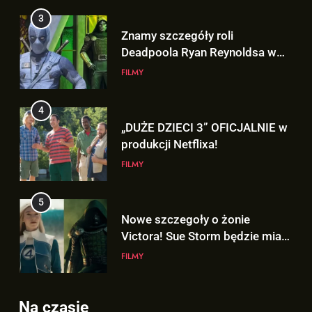
„AVENGERS: DOOMSDAY”!
FILMY
4
„DUŻE DZIECI 3” OFICJALNIE w
produkcji Netflixa!
FILMY
5
Nowe szczegoły o żonie
Victora! Sue Storm będzie miała
ważny wątek w „AVENGERS:
FILMY
DOOMSDAY”!
6
Nowy TRAILER „GTA VI” pojawi
się w serwisie.. NETFLIX!
5
Nowe szczegoły o żonie
GRY
Victora! Sue Storm będzie miała
Na czasie