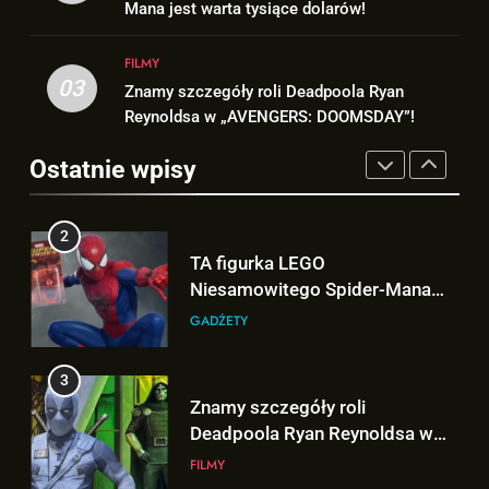
Niesamowitego Spider-Mana
Mana jest warta tysiące dolarów!
1
jest warta tysiące dolarów!
Tom Holland napisał list do
GADŻETY
ekipy „SPIDER-MAN: BRAND
FILMY
03
NEW DAY” i… potwierdził jego
Znamy szczegóły roli Deadpoola Ryan
FILMY
3
powrót!
Reynoldsa w „AVENGERS: DOOMSDAY”!
Znamy szczegóły roli
Deadpoola Ryan Reynoldsa w
2
Ostatnie wpisy
„AVENGERS: DOOMSDAY”!
TA figurka LEGO
FILMY
Niesamowitego Spider-Mana
jest warta tysiące dolarów!
GADŻETY
4
„DUŻE DZIECI 3” OFICJALNIE w
produkcji Netflixa!
3
Znamy szczegóły roli
FILMY
Deadpoola Ryan Reynoldsa w
„AVENGERS: DOOMSDAY”!
FILMY
5
Nowe szczegoły o żonie
Victora! Sue Storm będzie miała
4
ważny wątek w „AVENGERS:
„DUŻE DZIECI 3” OFICJALNIE w
FILMY