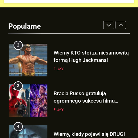
2
Wiemy KTO stoi za niesamowitą
formą Hugh Jackmana!
Popularne
FILMY
3
Bracia Russo gratulują
ogromnego sukcesu filmu
„SPIDER-MAN: BRAND NEW
FILMY
DAY”!
4
Wiemy, kiedy pojawi się DRUGI
TRAILER „AVENGERS:
DOOMSDAY”!
FILMY
5
Mamy wgląd na trailer