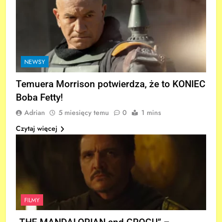
NEWSY
Temuera Morrison potwierdza, że to KONIEC
Boba Fetty!
Adrian
5 miesięcy temu
0
1 mins
Czytaj więcej
FILMY