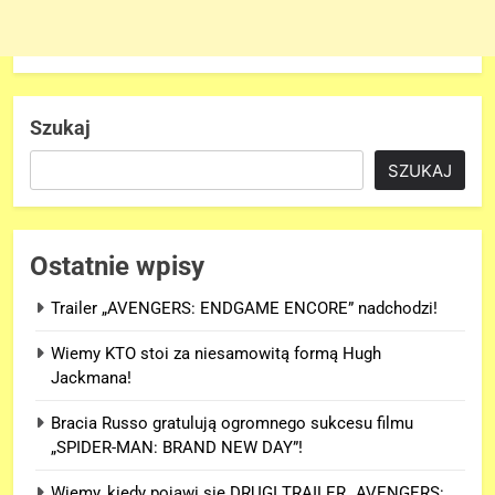
Szukaj
SZUKAJ
Ostatnie wpisy
Trailer „AVENGERS: ENDGAME ENCORE” nadchodzi!
Wiemy KTO stoi za niesamowitą formą Hugh
Jackmana!
Bracia Russo gratulują ogromnego sukcesu filmu
„SPIDER-MAN: BRAND NEW DAY”!
Wiemy, kiedy pojawi się DRUGI TRAILER „AVENGERS: