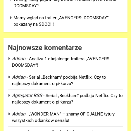
DOOMSDAY”!
Mamy wgląd na trailer „AVENGERS: DOOMSDAY”
pokazany na SDCC!!!
Najnowsze komentarze
Adrian
-
Analiza 1 oficjalnego trailera „AVENGERS:
DOOMSDAY”!
5
Adrian
-
Serial „Beckham” podbija Netflix. Czy to
Mamy wgląd na trailer
najlepszy dokument o piłkarzu?
„AVENGERS: DOOMSDAY”
pokazany na SDCC!!!
Agregator RSS
-
Serial „Beckham” podbija Netflix. Czy to
FILMY
najlepszy dokument o piłkarzu?
6
Adrian
-
„WONDER MAN” – znamy OFICJALNE tytuły
Tom Holland komentuje cameo
wszystkich odcinków serialu!
Florence Pugh jako Yelena w