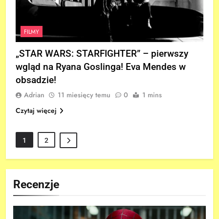
FILMY
„STAR WARS: STARFIGHTER” – pierwszy
wgląd na Ryana Goslinga! Eva Mendes w
obsadzie!
Adrian
11 miesięcy temu
0
1 mins
Czytaj więcej
1
2
Recenzje