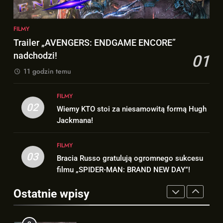
FILMY
MAN”!
1
8
FILMY
Trailer „AVENGERS: ENDGAME
Andrew Garfield stawia warunek
Trailer „AVENGERS: ENDGAME ENCORE”
ENCORE” nadchodzi!
odnośnie powrotu w solowym
nadchodzi!
01
FILMY
filmie „THE AMAZING SPIDER-
NEWSY
11 godzin temu
MAN”!
2
1
FILMY
Wiemy KTO stoi za niesamowitą
Trailer „AVENGERS: ENDGAME
02
Wiemy KTO stoi za niesamowitą formą Hugh
formą Hugh Jackmana!
ENCORE” nadchodzi!
Jackmana!
FILMY
FILMY
FILMY
3
03
Bracia Russo gratulują ogromnego sukcesu
2
Bracia Russo gratulują
filmu „SPIDER-MAN: BRAND NEW DAY”!
Wiemy KTO stoi za niesamowitą
ogromnego sukcesu filmu
formą Hugh Jackmana!
„SPIDER-MAN: BRAND NEW
Ostatnie wpisy
FILMY
FILMY
DAY”!
4