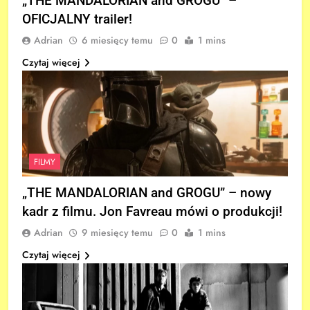
„THE MANDALORIAN and GROGU” –
OFICJALNY trailer!
Adrian
6 miesięcy temu
0
1 mins
Czytaj więcej
FILMY
„THE MANDALORIAN and GROGU” – nowy
kadr z filmu. Jon Favreau mówi o produkcji!
Adrian
9 miesięcy temu
0
1 mins
Czytaj więcej