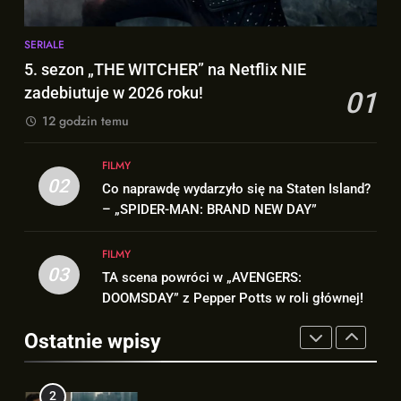
1
8
SERIALE
5. sezon „THE WITCHER” na
Znamy szczegóły roli
5. sezon „THE WITCHER” na Netflix NIE
Netflix NIE zadebiutuje w 2026
Deadpoola Ryan Reynoldsa w
zadebiutuje w 2026 roku!
01
roku!
SERIALE
„AVENGERS: DOOMSDAY”!
FILMY
12 godzin temu
2
1
FILMY
Co naprawdę wydarzyło się na
5. sezon „THE WITCHER” na
02
Co naprawdę wydarzyło się na Staten Island?
Staten Island? – „SPIDER-MAN:
Netflix NIE zadebiutuje w 2026
– „SPIDER-MAN: BRAND NEW DAY”
BRAND NEW DAY”
FILMY
roku!
SERIALE
FILMY
3
03
TA scena powróci w „AVENGERS:
2
TA scena powróci w
DOOMSDAY” z Pepper Potts w roli głównej!
Co naprawdę wydarzyło się na
„AVENGERS: DOOMSDAY” z
Staten Island? – „SPIDER-MAN:
Pepper Potts w roli głównej!
Ostatnie wpisy
FILMY
BRAND NEW DAY”
FILMY
4
3