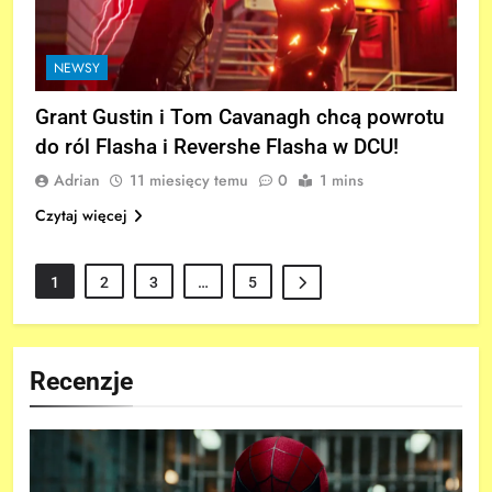
NEWSY
Grant Gustin i Tom Cavanagh chcą powrotu
do ról Flasha i Revershe Flasha w DCU!
Adrian
11 miesięcy temu
0
1 mins
Czytaj więcej
1
2
3
…
5
Recenzje