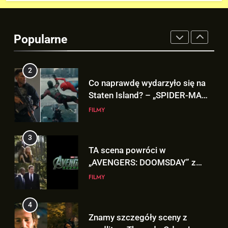
2
Co naprawdę wydarzyło się na
Staten Island? – „SPIDER-MAN:
Popularne
BRAND NEW DAY”
FILMY
3
TA scena powróci w
„AVENGERS: DOOMSDAY” z
Pepper Potts w roli głównej!
FILMY
4
Znamy szczegóły sceny z
modlitwą Thora do Odyna! –
„AVENGERS: DOOMSDAY”
FILMY
5
Kit Connor dołączy do obsady