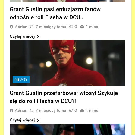
Grant Gustin gasi entuzjazm fanów
odnośnie roli Flasha w DCU..
Adrian
7 miesięcy temu
0
1 mins
Czytaj więcej
NEWSY
Grant Gustin przefarbował włosy! Szykuje
się do roli Flasha w DCU?!
Adrian
7 miesięcy temu
0
1 mins
Czytaj więcej