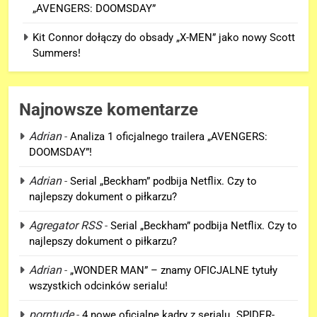
„AVENGERS: DOOMSDAY”
Kit Connor dołączy do obsady „X-MEN” jako nowy Scott
Summers!
Najnowsze komentarze
Adrian
-
Analiza 1 oficjalnego trailera „AVENGERS:
DOOMSDAY”!
5
Adrian
-
Serial „Beckham” podbija Netflix. Czy to
Kit Connor dołączy do obsady
najlepszy dokument o piłkarzu?
„X-MEN” jako nowy Scott
Summers!
Agregator RSS
-
Serial „Beckham” podbija Netflix. Czy to
NEWSY
najlepszy dokument o piłkarzu?
6
Adrian
-
„WONDER MAN” – znamy OFICJALNE tytuły
Tom Holland napisał list do
wszystkich odcinków serialu!
ekipy „SPIDER-MAN: BRAND
porntude
-
4 nowe oficjalne kadry z serialu „SPIDER-
NEW DAY” i… potwierdził swój