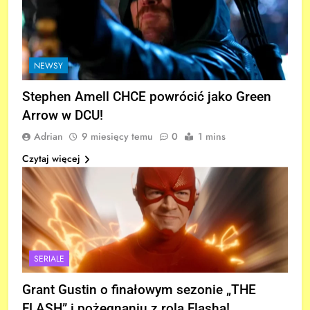
NEWSY
Stephen Amell CHCE powrócić jako Green
Arrow w DCU!
Adrian
9 miesięcy temu
0
1 mins
Czytaj więcej
SERIALE
Grant Gustin o finałowym sezonie „THE
FLASH” i pożegnaniu z rolą Flasha!