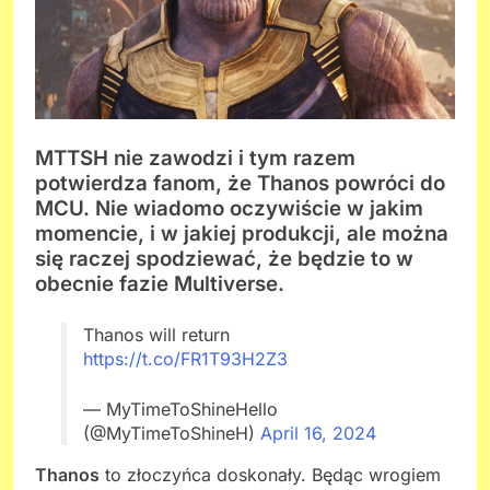
MTTSH nie zawodzi i tym razem
potwierdza fanom, że Thanos powróci do
MCU. Nie wiadomo oczywiście w jakim
momencie, i w jakiej produkcji, ale można
się raczej spodziewać, że będzie to w
obecnie fazie Multiverse.
Thanos will return
https://t.co/FR1T93H2Z3
— MyTimeToShineHello
(@MyTimeToShineH)
April 16, 2024
Thanos
to złoczyńca doskonały. Będąc wrogiem