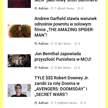
Adrian
1 dzień temu
0
Andrew Garfield stawia warunek
odnośnie powrotu w solowym
filmie „THE AMAZING SPIDER-
MAN”!
Adrian
4 dni temu
0
Jon Bernthal zapowiada
przyszłość Punishera w MCU!
Adrian
5 dni temu
0
TYLE $$$ Robert Downey Jr.
zarobi za rolę Dooma w
„AVENGERS: DOOMSDAY” i
„SECRET WARS”!
Adrian
1 tydzień temu
0