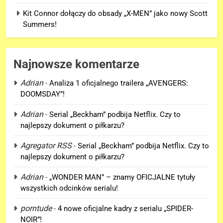
Kit Connor dołączy do obsady „X-MEN” jako nowy Scott
Summers!
Najnowsze komentarze
Adrian
-
Analiza 1 oficjalnego trailera „AVENGERS:
DOOMSDAY”!
5
Adrian
-
Serial „Beckham” podbija Netflix. Czy to
Kit Connor dołączy do obsady
najlepszy dokument o piłkarzu?
„X-MEN” jako nowy Scott
Summers!
Agregator RSS
-
Serial „Beckham” podbija Netflix. Czy to
NEWSY
najlepszy dokument o piłkarzu?
6
Adrian
-
„WONDER MAN” – znamy OFICJALNE tytuły
Tom Holland napisał list do
wszystkich odcinków serialu!
ekipy „SPIDER-MAN: BRAND
porntude
-
4 nowe oficjalne kadry z serialu „SPIDER-
NEW DAY” i… potwierdził swój
FILMY
NOIR”!
powrót!