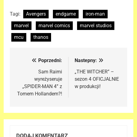
Tagi:
Avengers
endgame
iron-man
marvel
marvel comics
marvel studios
mcu
thanos
Poprzedni:
Nastepny:
Nawigacja
wpisu
Sam Raimi
„THE WITCHER” –
wyreżyseruje
sezon 4 OFICJALNIE
„SPIDER-MAN 4” z
w produkcji!
Tomem Hollandem?!
DODAJ KOMENTARZ