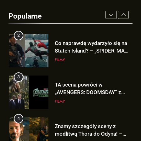
Co naprawdę wydarzyło się na
Staten Island? – „SPIDER-MAN:
Popularne
BRAND NEW DAY”
FILMY
3
TA scena powróci w
„AVENGERS: DOOMSDAY” z
Pepper Potts w roli głównej!
FILMY
4
Znamy szczegóły sceny z
modlitwą Thora do Odyna! –
„AVENGERS: DOOMSDAY”
FILMY
5
Kit Connor dołączy do obsady
„X-MEN” jako nowy Scott