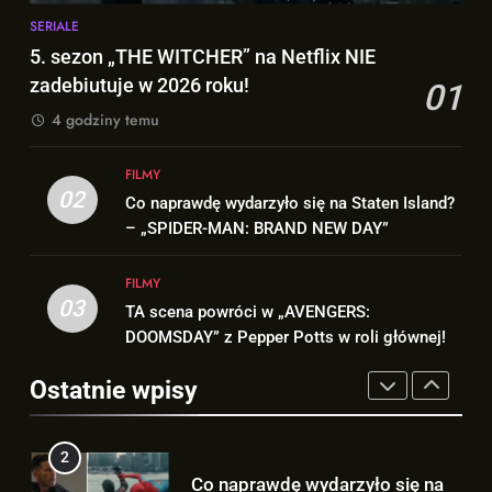
1
8
SERIALE
5. sezon „THE WITCHER” na
Znamy szczegóły roli
5. sezon „THE WITCHER” na Netflix NIE
Netflix NIE zadebiutuje w 2026
Deadpoola Ryan Reynoldsa w
zadebiutuje w 2026 roku!
01
roku!
SERIALE
„AVENGERS: DOOMSDAY”!
FILMY
4 godziny temu
2
1
FILMY
Co naprawdę wydarzyło się na
5. sezon „THE WITCHER” na
02
Co naprawdę wydarzyło się na Staten Island?
Staten Island? – „SPIDER-MAN:
Netflix NIE zadebiutuje w 2026
– „SPIDER-MAN: BRAND NEW DAY”
BRAND NEW DAY”
FILMY
roku!
SERIALE
FILMY
3
03
TA scena powróci w „AVENGERS:
2
TA scena powróci w
DOOMSDAY” z Pepper Potts w roli głównej!
Co naprawdę wydarzyło się na
„AVENGERS: DOOMSDAY” z
Staten Island? – „SPIDER-MAN:
Pepper Potts w roli głównej!
Ostatnie wpisy
FILMY
BRAND NEW DAY”
FILMY
4
3
Znamy szczegóły sceny z
TA scena powróci w