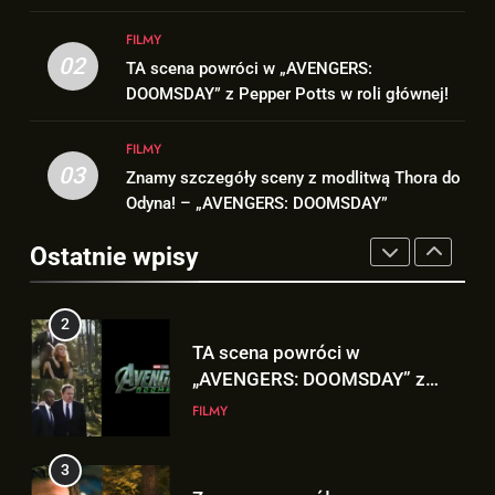
2
1
FILMY
TA scena powróci w
Co naprawdę wydarzyło się na
02
TA scena powróci w „AVENGERS:
„AVENGERS: DOOMSDAY” z
Staten Island? – „SPIDER-MAN:
DOOMSDAY” z Pepper Potts w roli głównej!
Pepper Potts w roli głównej!
FILMY
BRAND NEW DAY”
FILMY
FILMY
3
03
Znamy szczegóły sceny z modlitwą Thora do
2
Znamy szczegóły sceny z
Odyna! – „AVENGERS: DOOMSDAY”
TA scena powróci w
modlitwą Thora do Odyna! –
„AVENGERS: DOOMSDAY” z
„AVENGERS: DOOMSDAY”
Ostatnie wpisy
FILMY
Pepper Potts w roli głównej!
FILMY
4
3
Kit Connor dołączy do obsady
Znamy szczegóły sceny z
„X-MEN” jako nowy Scott
modlitwą Thora do Odyna! –
Summers!
NEWSY
„AVENGERS: DOOMSDAY”
FILMY
5
4
Tom Holland napisał list do