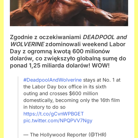
Zgodnie z oczekiwaniami
DEADPOOL and
WOLVERINE
zdominowali weekend Labor
Day z ogromną kwotą 600 milionów
dolarów, co zwiększyło globalną sumę do
ponad 1,25 miliarda dolarów! WOW!
#DeadpoolAndWolverine
stays at No. 1 at
the Labor Day box office in its sixth
outing and crosses $600 million
domestically, becoming only the 16th film
in history to do so
https://t.co/gCvnWPBGET
pic.twitter.com/NPQPVV7Ngy
— The Hollywood Reporter (@THR)