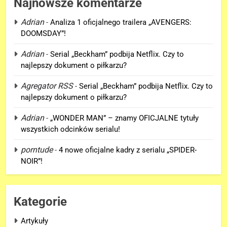
Najnowsze komentarze
Adrian
-
Analiza 1 oficjalnego trailera „AVENGERS:
DOOMSDAY”!
5
Adrian
-
Serial „Beckham” podbija Netflix. Czy to
Tom Holland napisał list do
najlepszy dokument o piłkarzu?
ekipy „SPIDER-MAN: BRAND
NEW DAY” i… potwierdził swój
Agregator RSS
-
Serial „Beckham” podbija Netflix. Czy to
FILMY
powrót!
najlepszy dokument o piłkarzu?
6
Adrian
-
„WONDER MAN” – znamy OFICJALNE tytuły
TA figurka LEGO
wszystkich odcinków serialu!
Niesamowitego Spider-Mana
porntude
-
4 nowe oficjalne kadry z serialu „SPIDER-
jest warta tysiące dolarów!
GADŻETY
NOIR”!
7
Znamy szczegóły roli
Kategorie
Deadpoola Ryan Reynoldsa w
„AVENGERS: DOOMSDAY”!
FILMY
Artykuły