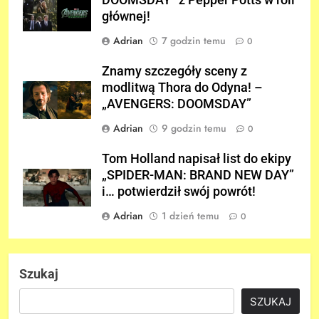
DOOMSDAY” z Pepper Potts w roli
głównej!
Adrian
7 godzin temu
0
Znamy szczegóły sceny z
modlitwą Thora do Odyna! –
„AVENGERS: DOOMSDAY”
Adrian
9 godzin temu
0
Tom Holland napisał list do ekipy
„SPIDER-MAN: BRAND NEW DAY”
i… potwierdził swój powrót!
Adrian
1 dzień temu
0
Szukaj
SZUKAJ