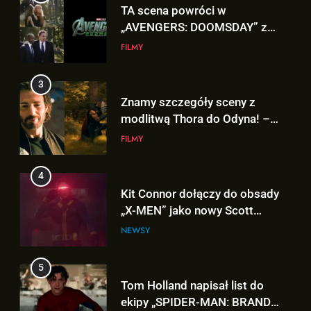
Znamy szczegóły sceny z
modlitwą Thora do Odyna! –
„AVENGERS: DOOMSDAY”
FILMY
4
Kit Connor dołączy do obsady
„X-MEN” jako nowy Scott
Summers!
NEWSY
5
Tom Holland napisał list do
ekipy „SPIDER-MAN: BRAND
NEW DAY” i… potwierdził swój
FILMY
powrót!
6
5
TA figurka LEGO
Tom Holland napisał list do
Niesamowitego Spider-Mana
ekipy „SPIDER-MAN: BRAND