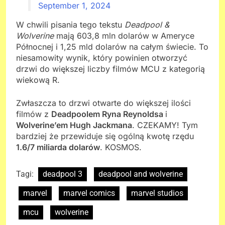
September 1, 2024
W chwili pisania tego tekstu
Deadpool &
Wolverine
mają 603,8 mln dolarów w Ameryce
Północnej i 1,25 mld dolarów na całym świecie. To
niesamowity wynik, który powinien otworzyć
drzwi do większej liczby filmów MCU z kategorią
wiekową R.
Zwłaszcza to drzwi otwarte do większej ilości
filmów z
Deadpoolem Ryna Reynoldsa
i
Wolverine’em Hugh Jackmana
. CZEKAMY! Tym
bardziej że przewiduje się ogólną kwotę rzędu
1.6/7 miliarda dolarów
. KOSMOS.
Tagi:
deadpool 3
deadpool and wolverine
marvel
marvel comics
marvel studios
mcu
wolverine