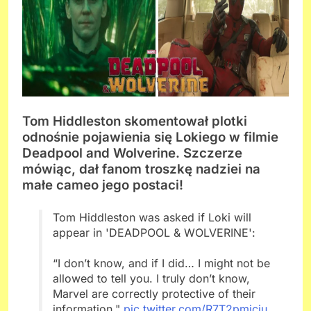
Tom Hiddleston skomentował plotki
odnośnie pojawienia się Lokiego w filmie
Deadpool and Wolverine. Szczerze
mówiąc, dał fanom troszkę nadziei na
małe cameo jego postaci!
Tom Hiddleston was asked if Loki will
appear in 'DEADPOOL & WOLVERINE':
“I don’t know, and if I did… I might not be
allowed to tell you. I truly don’t know,
Marvel are correctly protective of their
information."
pic.twitter.com/R7T2pmicju