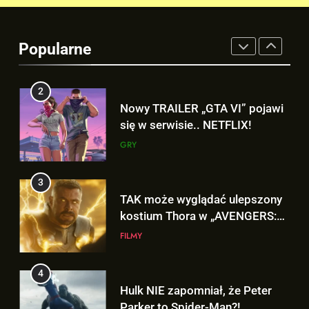
2
Nowy TRAILER „GTA VI” pojawi
się w serwisie.. NETFLIX!
Popularne
GRY
3
TAK może wyglądać ulepszony
kostium Thora w „AVENGERS:
DOOMSDAY”!
FILMY
4
Hulk NIE zapomniał, że Peter
Parker to Spider-Man?!
FILMY
5
D.D. Cretton zdradza, że