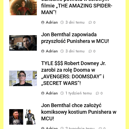
filmie „THE AMAZING SPIDER-
MAN”!
Adrian
3 dni temu
0
Jon Bernthal zapowiada
przyszłość Punishera w MCU!
Adrian
3 dni temu
0
TYLE $$$ Robert Downey Jr.
zarobi za rolę Dooma w
„AVENGERS: DOOMSDAY” i
„SECRET WARS”!
Adrian
1 tydzień temu
0
Jon Bernthal chce założyć
komiksowy kostium Punishera w
MCU!
Adrian
2 tygodnie temu
0