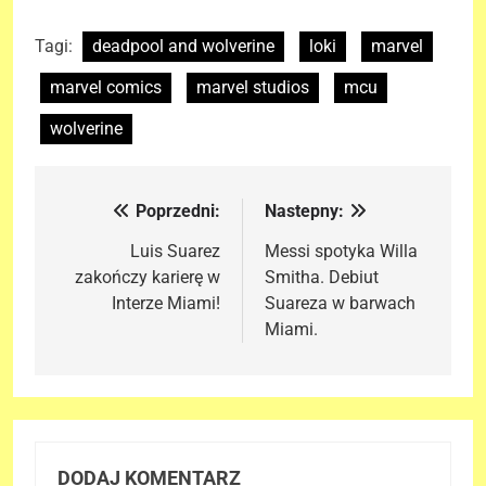
Tagi:
deadpool and wolverine
loki
marvel
marvel comics
marvel studios
mcu
wolverine
Poprzedni:
Nastepny:
Nawigacja
wpisu
Luis Suarez
Messi spotyka Willa
zakończy karierę w
Smitha. Debiut
Interze Miami!
Suareza w barwach
Miami.
DODAJ KOMENTARZ