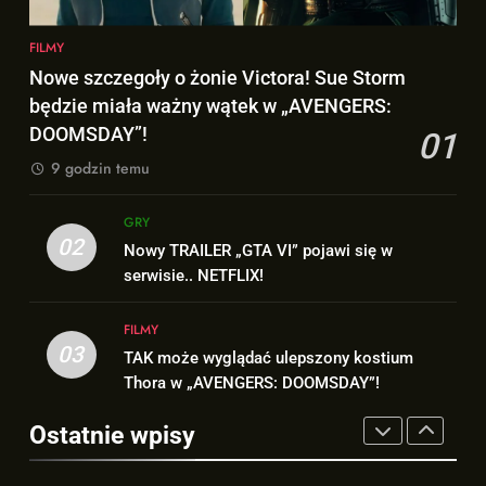
FILMY
1
FILMY
Nowe szczegoły o żonie
Nowe szczegoły o żonie Victora! Sue Storm
8
Victora! Sue Storm będzie miała
będzie miała ważny wątek w „AVENGERS:
Wiemy KTO stoi za niesamowitą
ważny wątek w „AVENGERS:
FILMY
formą Hugh Jackmana!
DOOMSDAY”!
01
DOOMSDAY”!
FILMY
9 godzin temu
2
Nowy TRAILER „GTA VI” pojawi
GRY
1
się w serwisie.. NETFLIX!
02
Nowe szczegoły o żonie
Nowy TRAILER „GTA VI” pojawi się w
GRY
Victora! Sue Storm będzie miała
serwisie.. NETFLIX!
ważny wątek w „AVENGERS:
FILMY
3
DOOMSDAY”!
FILMY
TAK może wyglądać ulepszony
03
TAK może wyglądać ulepszony kostium
2
kostium Thora w „AVENGERS:
Thora w „AVENGERS: DOOMSDAY”!
Nowy TRAILER „GTA VI” pojawi
DOOMSDAY”!
FILMY
się w serwisie.. NETFLIX!
Ostatnie wpisy
GRY
4