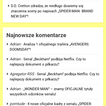
D.D. Cretton zdradza, że niedługo dowiemy się
znaczenia sceny po napisach „SPIDER-MAN: BRAND
NEW DAY”!
Najnowsze komentarze
Adrian
-
Analiza 1 oficjalnego trailera „AVENGERS:
DOOMSDAY”!
5
Adrian
-
Serial „Beckham” podbija Netflix. Czy to
D.D. Cretton zdradza, że
najlepszy dokument o piłkarzu?
niedługo dowiemy się znaczenia
sceny po napisach „SPIDER-
Agregator RSS
-
Serial „Beckham” podbija Netflix. Czy to
FILMY
najlepszy dokument o piłkarzu?
MAN: BRAND NEW DAY”!
6
Adrian
-
„WONDER MAN” – znamy OFICJALNE tytuły
Kolejne informacje o roli
wszystkich odcinków serialu!
Lokiego w „AVENGERS:
porntude
-
4 nowe oficjalne kadry z serialu „SPIDER-
DOOMSDAY”!