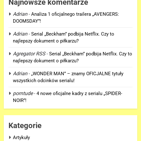
Najnowsze komentarze
Adrian
-
Analiza 1 oficjalnego trailera „AVENGERS:
DOOMSDAY”!
5
Adrian
-
Serial „Beckham” podbija Netflix. Czy to
D.D. Cretton zdradza, że
najlepszy dokument o piłkarzu?
niedługo dowiemy się znaczenia
sceny po napisach „SPIDER-
Agregator RSS
-
Serial „Beckham” podbija Netflix. Czy to
FILMY
MAN: BRAND NEW DAY”!
najlepszy dokument o piłkarzu?
6
Adrian
-
„WONDER MAN” – znamy OFICJALNE tytuły
Kolejne informacje o roli
wszystkich odcinków serialu!
Lokiego w „AVENGERS:
porntude
-
4 nowe oficjalne kadry z serialu „SPIDER-
DOOMSDAY”!
FILMY
NOIR”!
7
Trailer „AVENGERS: ENDGAME
Kategorie
ENCORE” nadchodzi!
FILMY
Artykuły