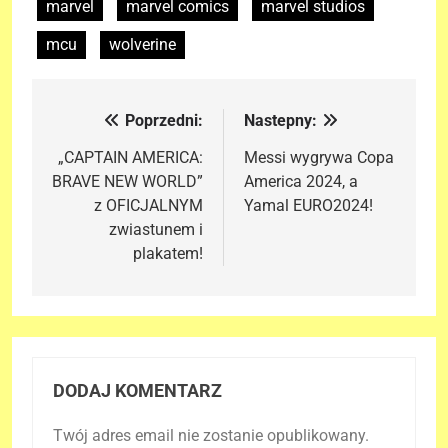
marvel
marvel comics
marvel studios
mcu
wolverine
Poprzedni:
Nastepny:
Nawigacja
wpisu
„CAPTAIN AMERICA:
Messi wygrywa Copa
BRAVE NEW WORLD”
America 2024, a
z OFICJALNYM
Yamal EURO2024!
zwiastunem i
plakatem!
DODAJ KOMENTARZ
Twój adres email nie zostanie opublikowany.