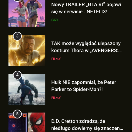
TAK może wyglądać ulepszony
kostium Thora w „AVENGERS:
DOOMSDAY”!
FILMY
4
Hulk NIE zapomniał, że Peter
Parker to Spider-Man?!
FILMY
5
D.D. Cretton zdradza, że
niedługo dowiemy się znaczenia
sceny po napisach „SPIDER-
FILMY
MAN: BRAND NEW DAY”!
6
Kolejne informacje o roli
5
Lokiego w „AVENGERS: