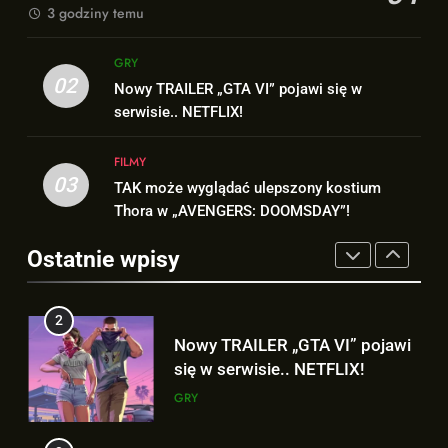
FILMY
3 godziny temu
2
Nowy TRAILER „GTA VI” pojawi
1
GRY
się w serwisie.. NETFLIX!
Nowe szczegoły o żonie
02
Nowy TRAILER „GTA VI” pojawi się w
GRY
Victora! Sue Storm będzie miała
serwisie.. NETFLIX!
ważny wątek w „AVENGERS:
FILMY
3
DOOMSDAY”!
FILMY
TAK może wyglądać ulepszony
03
TAK może wyglądać ulepszony kostium
2
kostium Thora w „AVENGERS:
Thora w „AVENGERS: DOOMSDAY”!
Nowy TRAILER „GTA VI” pojawi
DOOMSDAY”!
FILMY
się w serwisie.. NETFLIX!
Ostatnie wpisy
GRY
4
Hulk NIE zapomniał, że Peter
3
Parker to Spider-Man?!
TAK może wyglądać ulepszony
FILMY
kostium Thora w „AVENGERS:
DOOMSDAY”!
FILMY
5
D.D. Cretton zdradza, że