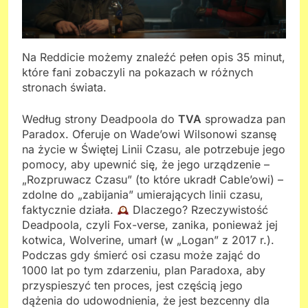
Na Reddicie możemy znaleźć pełen opis 35 minut,
które fani zobaczyli na pokazach w różnych
stronach świata.
Według strony Deadpoola do
TVA
sprowadza pan
Paradox. Oferuje on Wade’owi Wilsonowi szansę
na życie w Świętej Linii Czasu, ale potrzebuje jego
pomocy, aby upewnić się, że jego urządzenie –
„Rozpruwacz Czasu” (to które ukradł Cable’owi) –
zdolne do „zabijania” umierających linii czasu,
faktycznie działa.
Dlaczego? Rzeczywistość
Deadpoola, czyli Fox-verse, zanika, ponieważ jej
kotwica, Wolverine, umarł (w „Logan” z 2017 r.).
Podczas gdy śmierć osi czasu może zająć do
1000 lat po tym zdarzeniu, plan Paradoxa, aby
przyspieszyć ten proces, jest częścią jego
dążenia do udowodnienia, że ​​jest bezcenny dla