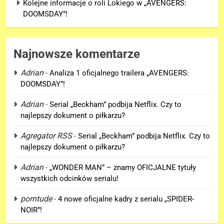
Kolejne informacje o roli Lokiego w „AVENGERS:
DOOMSDAY”!
Najnowsze komentarze
Adrian
-
Analiza 1 oficjalnego trailera „AVENGERS:
DOOMSDAY”!
Adrian
-
Serial „Beckham” podbija Netflix. Czy to
najlepszy dokument o piłkarzu?
Agregator RSS
-
Serial „Beckham” podbija Netflix. Czy to
najlepszy dokument o piłkarzu?
5
Adrian
-
„WONDER MAN” – znamy OFICJALNE tytuły
Kolejne informacje o roli
wszystkich odcinków serialu!
Lokiego w „AVENGERS:
porntude
-
4 nowe oficjalne kadry z serialu „SPIDER-
DOOMSDAY”!
FILMY
NOIR”!