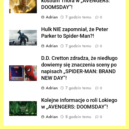
kostium Thora w „AVENGERS:
DOOMSDAY”!
Adrian
7 godzin temu
0
Hulk NIE zapomniał, że Peter
Parker to Spider-Man?!
Adrian
7 godzin temu
0
D.D. Cretton zdradza, że niedługo
dowiemy się znaczenia sceny po
napisach „SPIDER-MAN: BRAND
NEW DAY”!
Adrian
7 godzin temu
0
Kolejne informacje o roli Lokiego
w „AVENGERS: DOOMSDAY”!
Adrian
8 godzin temu
0