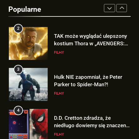
się w serwisie.. NETFLIX!
Popularne
GRY
2
TAK może wyglądać ulepszony
kostium Thora w „AVENGERS:
DOOMSDAY”!
FILMY
3
Hulk NIE zapomniał, że Peter
Parker to Spider-Man?!
FILMY
4
D.D. Cretton zdradza, że
niedługo dowiemy się znaczenia
sceny po napisach „SPIDER-
FILMY