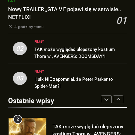
GRY
Bracia Russo gratulują
Wiemy KTO stoi za niesamowitą
Nowy TRAILER „GTA VI” pojawi się w serwisie..
ogromnego sukcesu filmu
formą Hugh Jackmana!
NETFLIX!
01
„SPIDER-MAN: BRAND NEW
FILMY
FILMY
DAY”!
4 godziny temu
1
8
FILMY
Nowy TRAILER „GTA VI” pojawi
Bracia Russo gratulują
02
TAK może wyglądać ulepszony kostium
się w serwisie.. NETFLIX!
ogromnego sukcesu filmu
Thora w „AVENGERS: DOOMSDAY”!
GRY
„SPIDER-MAN: BRAND NEW
FILMY
DAY”!
FILMY
2
03
Hulk NIE zapomniał, że Peter Parker to
1
TAK może wyglądać ulepszony
Spider-Man?!
Nowy TRAILER „GTA VI” pojawi
kostium Thora w „AVENGERS:
się w serwisie.. NETFLIX!
DOOMSDAY”!
Ostatnie wpisy
FILMY
GRY
3
2
Hulk NIE zapomniał, że Peter
TAK może wyglądać ulepszony
Parker to Spider-Man?!
kostium Thora w „AVENGERS: