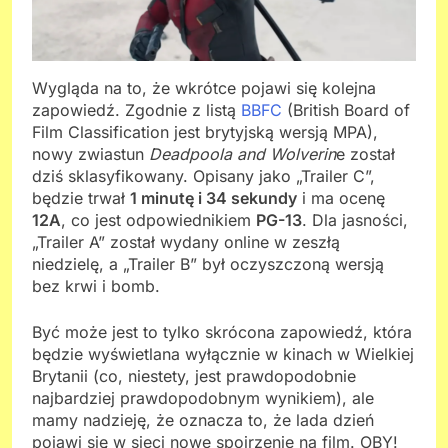
Wygląda na to, że wkrótce pojawi się kolejna
zapowiedź. Zgodnie z listą
BBFC
(British Board of
Film Classification jest brytyjską wersją MPA),
nowy zwiastun
Deadpoola and Wolverin
e został
dziś sklasyfikowany. Opisany jako „Trailer C”,
będzie trwał
1 minutę i 34 sekundy
i ma ocenę
12A
, co jest odpowiednikiem
PG-13
. Dla jasności,
„Trailer A” został wydany online w zeszłą
niedzielę, a „Trailer B” był oczyszczoną wersją
bez krwi i bomb.
Być może jest to tylko skrócona zapowiedź, która
będzie wyświetlana wyłącznie w kinach w Wielkiej
Brytanii (co, niestety, jest prawdopodobnie
najbardziej prawdopodobnym wynikiem), ale
mamy nadzieję, że oznacza to, że lada dzień
pojawi się w sieci nowe spojrzenie na film. OBY!