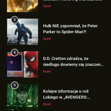
FILMY
DOOMSDAY”!
FILMY
4
3
D.D. Cretton zdradza, że
Hulk NIE zapomniał, że Peter
niedługo dowiemy się znaczenia
Parker to Spider-Man?!
sceny po napisach „SPIDER-
FILMY
FILMY
MAN: BRAND NEW DAY”!
5
4
Kolejne informacje o roli
D.D. Cretton zdradza, że
Lokiego w „AVENGERS:
niedługo dowiemy się znaczenia
DOOMSDAY”!
FILMY
sceny po napisach „SPIDER-
FILMY
MAN: BRAND NEW DAY”!
6
5
Trailer „AVENGERS: ENDGAME
Kolejne informacje o roli
ENCORE” nadchodzi!
Lokiego w „AVENGERS:
FILMY
DOOMSDAY”!
FILMY