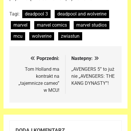
Tagi:
deadpool 3
deadpool and wolverine
marvel
marvel comics
marvel studios
mcu
wolverine
zwiastun
Poprzedni:
Nastepny:
Nawigacja
wpisu
Tom Holland ma
„AVENGERS 5” to już
kontrakt na
nie „AVENGERS: THE
„tajemnicze cameo”
KANG DYNASTY”!
w MCU!
DODAJ KOMENTARZ