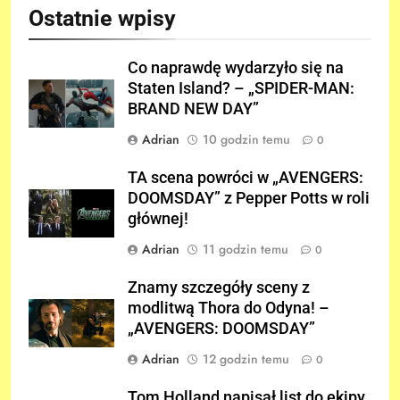
Ostatnie wpisy
Co naprawdę wydarzyło się na
Staten Island? – „SPIDER-MAN:
BRAND NEW DAY”
Adrian
10 godzin temu
0
TA scena powróci w „AVENGERS:
DOOMSDAY” z Pepper Potts w roli
głównej!
Adrian
11 godzin temu
0
Znamy szczegóły sceny z
modlitwą Thora do Odyna! –
„AVENGERS: DOOMSDAY”
Adrian
12 godzin temu
0
Tom Holland napisał list do ekipy