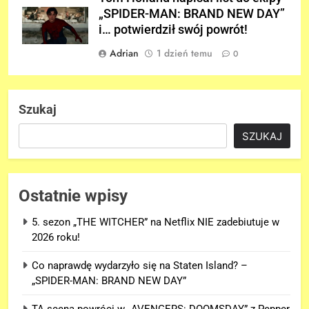
„SPIDER-MAN: BRAND NEW DAY”
i… potwierdził swój powrót!
Adrian
1 dzień temu
0
Szukaj
SZUKAJ
Ostatnie wpisy
5. sezon „THE WITCHER” na Netflix NIE zadebiutuje w
2026 roku!
Co naprawdę wydarzyło się na Staten Island? –
„SPIDER-MAN: BRAND NEW DAY”
TA scena powróci w „AVENGERS: DOOMSDAY” z Pepper