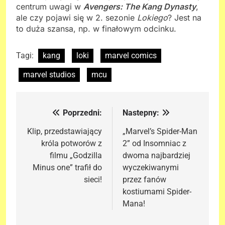
centrum uwagi w
Avengers: The Kang Dynasty
,
ale czy pojawi się w 2. sezonie
Lokiego
? Jest na
to duża szansa, np. w finałowym odcinku.
Tagi:
kang
loki
marvel comics
marvel studios
mcu
Poprzedni:
Nastepny:
Nawigacja
wpisu
Klip, przedstawiający
„Marvel’s Spider-Man
króla potworów z
2” od Insomniac z
filmu „Godzilla
dwoma najbardziej
Minus one” trafił do
wyczekiwanymi
sieci!
przez fanów
kostiumami Spider-
Mana!