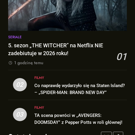
Znamy szczegóły roli
7
Deadpoola Ryan Reynoldsa w
TA figurka LEGO
„AVENGERS: DOOMSDAY”!
Niesamowitego Spider-Mana
FILMY
jest warta tysiące dolarów!
GADŻETY
SERIALE
1
5. sezon „THE WITCHER” na
5. sezon „THE WITCHER” na Netflix NIE
8
Netflix NIE zadebiutuje w 2026
Znamy szczegóły roli
zadebiutuje w 2026 roku!
01
roku!
Deadpoola Ryan Reynoldsa w
SERIALE
1 godzinę temu
„AVENGERS: DOOMSDAY”!
FILMY
2
FILMY
02
Co naprawdę wydarzyło się na
1
Co naprawdę wydarzyło się na Staten Island?
Staten Island? – „SPIDER-MAN:
– „SPIDER-MAN: BRAND NEW DAY”
5. sezon „THE WITCHER” na
BRAND NEW DAY”
Netflix NIE zadebiutuje w 2026
FILMY
roku!
FILMY
SERIALE
03
TA scena powróci w „AVENGERS:
3
DOOMSDAY” z Pepper Potts w roli głównej!
TA scena powróci w
2
„AVENGERS: DOOMSDAY” z
Co naprawdę wydarzyło się na