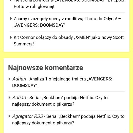
Potts w roli głównej!
Znamy szczegóły sceny z modlitwą Thora do Odyna! –
„AVENGERS: DOOMSDAY”
Kit Connor dołączy do obsady „X-MEN” jako nowy Scott
Summers!
Najnowsze komentarze
Adrian
-
Analiza 1 oficjalnego trailera „AVENGERS:
DOOMSDAY”!
Adrian
-
Serial „Beckham” podbija Netflix. Czy to
5
najlepszy dokument o piłkarzu?
Kit Connor dołączy do obsady
„X-MEN” jako nowy Scott
Agregator RSS
-
Serial „Beckham” podbija Netflix. Czy to
Summers!
NEWSY
najlepszy dokument o piłkarzu?