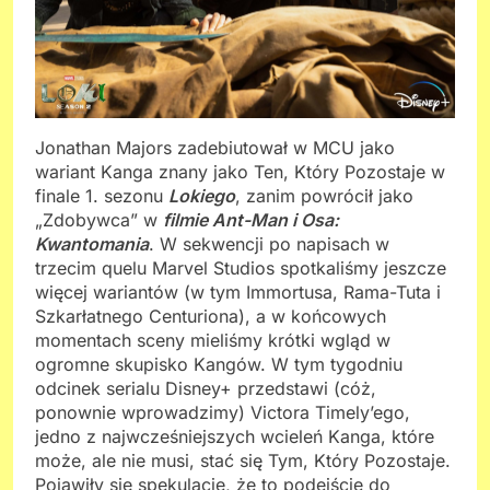
Jonathan Majors zadebiutował w MCU jako
wariant Kanga znany jako Ten, Który Pozostaje w
finale 1. sezonu
Lokiego
, zanim powrócił jako
„Zdobywca” w
filmie Ant-Man i Osa:
Kwantomania
. W sekwencji po napisach w
trzecim quelu Marvel Studios spotkaliśmy jeszcze
więcej wariantów (w tym Immortusa, Rama-Tuta i
Szkarłatnego Centuriona), a w końcowych
momentach sceny mieliśmy krótki wgląd w
ogromne skupisko Kangów. W tym tygodniu
odcinek serialu Disney+ przedstawi (cóż,
ponownie wprowadzimy) Victora Timely’ego,
jedno z najwcześniejszych wcieleń Kanga, które
może, ale nie musi, stać się Tym, Który Pozostaje.
Pojawiły się spekulacje, że to podejście do