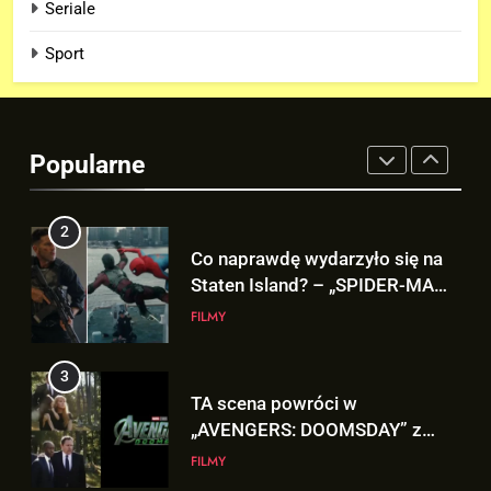
Seriale
Netflix NIE zadebiutuje w 2026
roku!
SERIALE
Sport
2
Co naprawdę wydarzyło się na
Staten Island? – „SPIDER-MAN:
Popularne
BRAND NEW DAY”
FILMY
3
TA scena powróci w
„AVENGERS: DOOMSDAY” z
Pepper Potts w roli głównej!
FILMY
4
Znamy szczegóły sceny z
modlitwą Thora do Odyna! –
„AVENGERS: DOOMSDAY”
FILMY