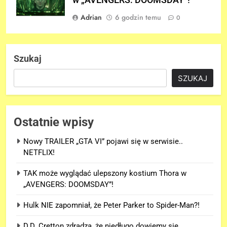
Adrian
6 godzin temu
0
Szukaj
SZUKAJ
Ostatnie wpisy
Nowy TRAILER „GTA VI” pojawi się w serwisie..
NETFLIX!
TAK może wyglądać ulepszony kostium Thora w
„AVENGERS: DOOMSDAY”!
Hulk NIE zapomniał, że Peter Parker to Spider-Man?!
D.D. Cretton zdradza, że niedługo dowiemy się