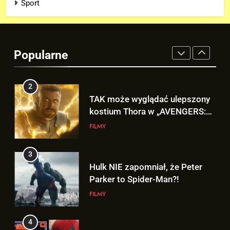
Sport
2
TAK może wyglądać ulepszony
kostium Thora w „AVENGERS:
Popularne
DOOMSDAY”!
FILMY
3
Hulk NIE zapomniał, że Peter
Parker to Spider-Man?!
FILMY
4
D.D. Cretton zdradza, że
niedługo dowiemy się znaczenia
sceny po napisach „SPIDER-
FILMY
MAN: BRAND NEW DAY”!
5