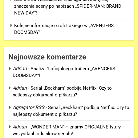
znaczenia sceny po napisach „SPIDER-MAN: BRAND
NEW DAY”!
Kolejne informacje o roli Lokiego w „AVENGERS:
DOOMSDAY”!
Najnowsze komentarze
Adrian
-
Analiza 1 oficjalnego trailera „AVENGERS:
DOOMSDAY”!
5
Adrian
-
Serial „Beckham” podbija Netflix. Czy to
Kolejne informacje o roli
najlepszy dokument o piłkarzu?
Lokiego w „AVENGERS:
DOOMSDAY”!
Agregator RSS
-
Serial „Beckham” podbija Netflix. Czy to
FILMY
najlepszy dokument o piłkarzu?
6
Adrian
-
„WONDER MAN” – znamy OFICJALNE tytuły
Trailer „AVENGERS: ENDGAME
wszystkich odcinków serialu!