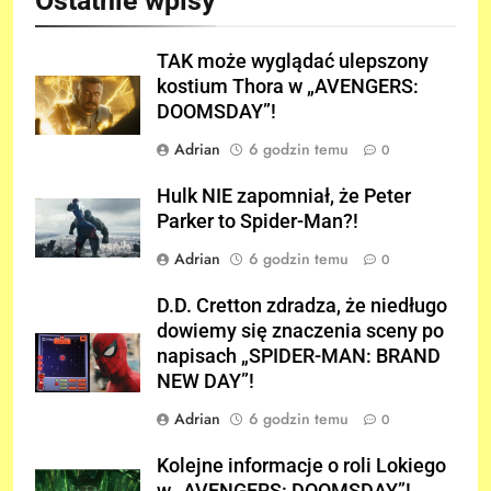
Ostatnie wpisy
TAK może wyglądać ulepszony
kostium Thora w „AVENGERS:
DOOMSDAY”!
Adrian
6 godzin temu
0
Hulk NIE zapomniał, że Peter
Parker to Spider-Man?!
Adrian
6 godzin temu
0
D.D. Cretton zdradza, że niedługo
dowiemy się znaczenia sceny po
napisach „SPIDER-MAN: BRAND
NEW DAY”!
Adrian
6 godzin temu
0
Kolejne informacje o roli Lokiego
w „AVENGERS: DOOMSDAY”!