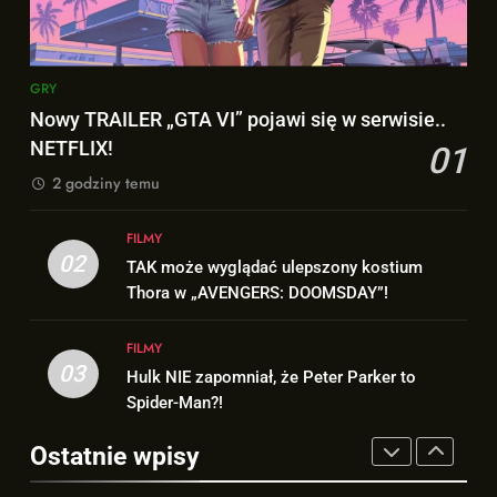
„SPIDER-MAN: BRAND NEW
FILMY
FILMY
DAY”!
1
8
GRY
Nowy TRAILER „GTA VI” pojawi
Bracia Russo gratulują
Nowy TRAILER „GTA VI” pojawi się w serwisie..
się w serwisie.. NETFLIX!
ogromnego sukcesu filmu
NETFLIX!
01
GRY
„SPIDER-MAN: BRAND NEW
FILMY
2 godziny temu
DAY”!
2
1
FILMY
TAK może wyglądać ulepszony
Nowy TRAILER „GTA VI” pojawi
02
TAK może wyglądać ulepszony kostium
kostium Thora w „AVENGERS:
się w serwisie.. NETFLIX!
Thora w „AVENGERS: DOOMSDAY”!
DOOMSDAY”!
FILMY
GRY
FILMY
3
03
Hulk NIE zapomniał, że Peter Parker to
2
Hulk NIE zapomniał, że Peter
Spider-Man?!
TAK może wyglądać ulepszony
Parker to Spider-Man?!
kostium Thora w „AVENGERS:
Ostatnie wpisy
FILMY
DOOMSDAY”!
FILMY