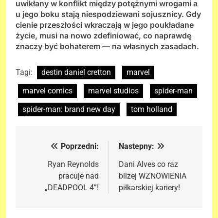
uwikłany w konflikt między potężnymi wrogami a
u jego boku stają niespodziewani sojusznicy. Gdy
cienie przeszłości wkraczają w jego poukładane
życie, musi na nowo zdefiniować, co naprawdę
znaczy być bohaterem — na własnych zasadach.
Tagi:
destin daniel cretton
marvel
marvel comics
marvel studios
spider-man
spider-man: brand new day
tom holland
Poprzedni:
Nastepny:
Nawigacja
wpisu
Ryan Reynolds
Dani Alves co raz
pracuje nad
bliżej WZNOWIENIA
„DEADPOOL 4”!
piłkarskiej kariery!