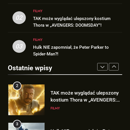
2
1
FILMY
TAK może wyglądać ulepszony
Nowy TRAILER „GTA VI” pojawi
02
TAK może wyglądać ulepszony kostium
kostium Thora w „AVENGERS:
się w serwisie.. NETFLIX!
Thora w „AVENGERS: DOOMSDAY”!
DOOMSDAY”!
FILMY
GRY
FILMY
3
03
Hulk NIE zapomniał, że Peter Parker to
2
Hulk NIE zapomniał, że Peter
Spider-Man?!
TAK może wyglądać ulepszony
Parker to Spider-Man?!
kostium Thora w „AVENGERS:
Ostatnie wpisy
FILMY
DOOMSDAY”!
FILMY
4
3
D.D. Cretton zdradza, że
Hulk NIE zapomniał, że Peter
niedługo dowiemy się znaczenia
Parker to Spider-Man?!
sceny po napisach „SPIDER-
FILMY
FILMY
MAN: BRAND NEW DAY”!
5
4
Kolejne informacje o roli