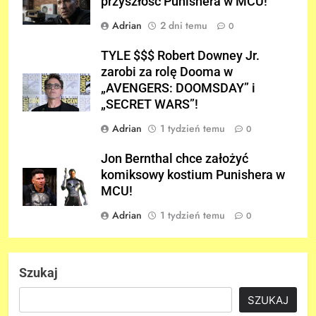
przyszłość Punishera w MCU!
Adrian
2 dni temu
0
TYLE $$$ Robert Downey Jr.
zarobi za rolę Dooma w
„AVENGERS: DOOMSDAY” i
„SECRET WARS”!
Adrian
1 tydzień temu
0
Jon Bernthal chce założyć
komiksowy kostium Punishera w
MCU!
Adrian
1 tydzień temu
0
Szukaj
SZUKAJ