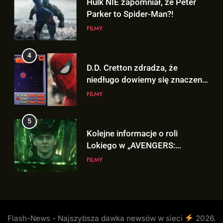
D.D. Cretton zdradza, że
Lokiego w „AVENGERS:
niedługo dowiemy się znaczenia
DOOMSDAY”!
FILMY
sceny po napisach „SPIDER-
FILMY
MAN: BRAND NEW DAY”!
6
5
Trailer „AVENGERS: ENDGAME
Kolejne informacje o roli
ENCORE” nadchodzi!
Lokiego w „AVENGERS:
FILMY
DOOMSDAY”!
FILMY
7
6
Wiemy KTO stoi za niesamowitą
Trailer „AVENGERS: ENDGAME
formą Hugh Jackmana!
ENCORE” nadchodzi!
FILMY
FILMY
8
7
Bracia Russo gratulują
Wiemy KTO stoi za niesamowitą
ogromnego sukcesu filmu
formą Hugh Jackmana!
„SPIDER-MAN: BRAND NEW
Flash-News - Najszybsza dawka newsów w sieci
2026.
FILMY