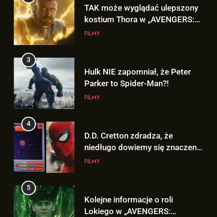
Hulk NIE zapomniał, że Peter
Parker to Spider-Man?!
FILMY
4
D.D. Cretton zdradza, że
niedługo dowiemy się znaczenia
sceny po napisach „SPIDER-
FILMY
MAN: BRAND NEW DAY”!
5
Kolejne informacje o roli
Lokiego w „AVENGERS:
DOOMSDAY”!
FILMY
6
5
Trailer „AVENGERS: ENDGAME
Kolejne informacje o roli
ENCORE” nadchodzi!