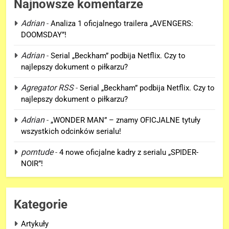
Najnowsze komentarze
Adrian
-
Analiza 1 oficjalnego trailera „AVENGERS:
DOOMSDAY”!
5
Adrian
-
Serial „Beckham” podbija Netflix. Czy to
Kolejne informacje o roli
najlepszy dokument o piłkarzu?
Lokiego w „AVENGERS:
DOOMSDAY”!
Agregator RSS
-
Serial „Beckham” podbija Netflix. Czy to
FILMY
najlepszy dokument o piłkarzu?
6
Adrian
-
„WONDER MAN” – znamy OFICJALNE tytuły
Trailer „AVENGERS: ENDGAME
wszystkich odcinków serialu!
ENCORE” nadchodzi!
porntude
-
4 nowe oficjalne kadry z serialu „SPIDER-
FILMY
NOIR”!
7
Wiemy KTO stoi za niesamowitą
Kategorie
formą Hugh Jackmana!
FILMY
Artykuły