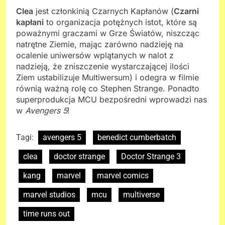
Clea
jest członkinią Czarnych Kapłanów (
Czarni
kapłani
to organizacja potężnych istot, które są
poważnymi graczami w Grze Światów, niszcząc
natrętne Ziemie, mając zarówno nadzieję na
ocalenie uniwersów wplątanych w nalot z
nadzieją, że zniszczenie wystarczającej ilości
Ziem ustabilizuje Multiwersum) i odegra w filmie
równią ważną rolę co Stephen Strange. Ponadto
superprodukcja MCU bezpośredni wprowadzi nas
w
Avengers 5
!
Tagi:
avengers 5
benedict cumberbatch
clea
doctor strange
Doctor Strange 3
kang
marvel
marvel comics
marvel studios
mcu
multiverse
time runs out