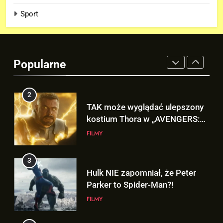
Nowy TRAILER „GTA VI” pojawi
Sport
się w serwisie.. NETFLIX!
GRY
2
Popularne
TAK może wyglądać ulepszony
kostium Thora w „AVENGERS:
DOOMSDAY”!
FILMY
3
Hulk NIE zapomniał, że Peter
Parker to Spider-Man?!
FILMY
4
D.D. Cretton zdradza, że
niedługo dowiemy się znaczenia