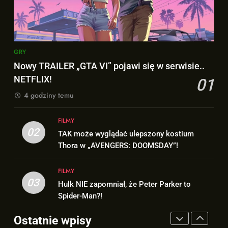
8
Bracia Russo gratulują
7
ogromnego sukcesu filmu
Wiemy KTO stoi za niesamowitą
„SPIDER-MAN: BRAND NEW
FILMY
formą Hugh Jackmana!
GRY
DAY”!
FILMY
Nowy TRAILER „GTA VI” pojawi się w serwisie..
1
NETFLIX!
01
Nowy TRAILER „GTA VI” pojawi
8
4 godziny temu
się w serwisie.. NETFLIX!
Bracia Russo gratulują
GRY
ogromnego sukcesu filmu
FILMY
„SPIDER-MAN: BRAND NEW
02
FILMY
TAK może wyglądać ulepszony kostium
2
DAY”!
Thora w „AVENGERS: DOOMSDAY”!
TAK może wyglądać ulepszony
1
kostium Thora w „AVENGERS:
FILMY
Nowy TRAILER „GTA VI” pojawi
DOOMSDAY”!
FILMY
03
Hulk NIE zapomniał, że Peter Parker to
się w serwisie.. NETFLIX!
Spider-Man?!
GRY
3
Ostatnie wpisy
Hulk NIE zapomniał, że Peter
2