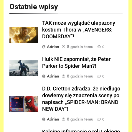
Ostatnie wpisy
TAK może wyglądać ulepszony
kostium Thora w „AVENGERS:
DOOMSDAY”!
Adrian
8 godzin temu
0
Hulk NIE zapomniał, że Peter
Parker to Spider-Man?!
Adrian
8 godzin temu
0
D.D. Cretton zdradza, że niedługo
dowiemy się znaczenia sceny po
napisach „SPIDER-MAN: BRAND
NEW DAY”!
Adrian
8 godzin temu
0
Kolejne informacje o roli Lokiego