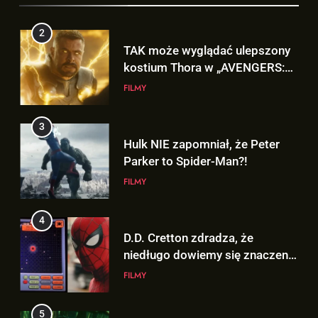
Parker to Spider-Man?!
TAK może wyglądać ulepszony
FILMY
kostium Thora w „AVENGERS:
DOOMSDAY”!
FILMY
4
D.D. Cretton zdradza, że
3
niedługo dowiemy się znaczenia
Hulk NIE zapomniał, że Peter
sceny po napisach „SPIDER-
FILMY
Parker to Spider-Man?!
MAN: BRAND NEW DAY”!
FILMY
5
Kolejne informacje o roli
4
Lokiego w „AVENGERS:
D.D. Cretton zdradza, że
DOOMSDAY”!
FILMY
niedługo dowiemy się znaczenia
sceny po napisach „SPIDER-
FILMY
6
MAN: BRAND NEW DAY”!
Trailer „AVENGERS: ENDGAME
5
ENCORE” nadchodzi!
Kolejne informacje o roli
FILMY
Lokiego w „AVENGERS: