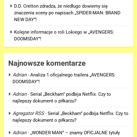
D.D. Cretton zdradza, że niedługo dowiemy się
znaczenia sceny po napisach „SPIDER-MAN: BRAND
NEW DAY”!
Kolejne informacje o roli Lokiego w „AVENGERS:
DOOMSDAY”!
Najnowsze komentarze
Adrian
-
Analiza 1 oficjalnego trailera „AVENGERS:
DOOMSDAY”!
Adrian
-
Serial „Beckham” podbija Netflix. Czy to
najlepszy dokument o piłkarzu?
5
Agregator RSS
-
Serial „Beckham” podbija Netflix. Czy to
Kolejne informacje o roli
najlepszy dokument o piłkarzu?
Lokiego w „AVENGERS:
DOOMSDAY”!
FILMY
Adrian
-
„WONDER MAN” – znamy OFICJALNE tytuły