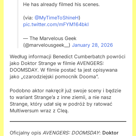
He has already filmed his scenes.
(via:
@MyTimeToShineH
)
pic.twitter.com/mFYM164bkI
— The Marvelous Geek
(@marvelousgeek__)
January 28, 2026
Według informacji Benedict Cumberbatch powróci
jako Doktor Strange w filmie AVENGERS:
DOOMSDAY. W filmie postać ta jest opisywana
jako „czarodziejski pomocnik Dooma”.
Podobno aktor nakręcił już swoje sceny i będzie
to wariant Strange’a z inne ziemii, a nie nasz
Strange, który udał się w podróż by ratować
Multiwersum wraz z Cleą.
Oficjalny opis
AVENGERS: DOOMSDAY
:
Doktor