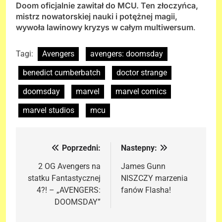
Doom oficjalnie zawitał do MCU. Ten złoczyńca,
mistrz nowatorskiej nauki i potężnej magii,
wywoła lawinowy kryzys w całym multiwersum
.
Tagi:
Avengers
avengers: doomsday
benedict cumberbatch
doctor strange
doomsday
marvel
marvel comics
marvel studios
mcu
Poprzedni:
Nastepny:
Nawigacja
wpisu
2 OG Avengers na
James Gunn
statku Fantastycznej
NISZCZY marzenia
4?! – „AVENGERS:
fanów Flasha!
DOOMSDAY”