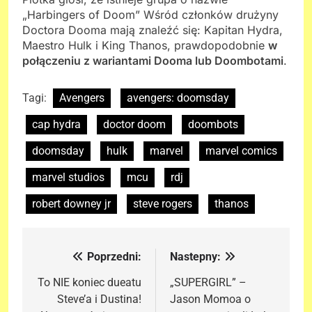
„Harbingers of Doom” Wśród członków drużyny
Doctora Dooma mają znaleźć się: Kapitan Hydra,
Maestro Hulk i King Thanos, prawdopodobnie
w
połączeniu z wariantami Dooma lub Doombotami
.
Tagi:
Avengers
avengers: doomsday
cap hydra
doctor doom
doombots
doomsday
hulk
marvel
marvel comics
marvel studios
mcu
rdj
robert downey jr
steve rogers
thanos
Poprzedni:
Nastepny:
Nawigacja
wpisu
To NIE koniec dueatu
„SUPERGIRL” –
Steve’a i Dustina!
Jason Momoa o