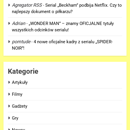
Agregator RSS
-
Serial „Beckham” podbija Netflix. Czy to
FILMY
najlepszy dokument o piłkarzu?
6
Adrian
-
„WONDER MAN” – znamy OFICJALNE tytuły
Nowe szczegoły o żonie
wszystkich odcinków serialu!
Victora! Sue Storm będzie miała
porntude
-
4 nowe oficjalne kadry z serialu „SPIDER-
ważny wątek w „AVENGERS:
FILMY
NOIR”!
DOOMSDAY”!
7
Nowy TRAILER „GTA VI” pojawi
Kategorie
się w serwisie.. NETFLIX!
GRY
Artykuły
Filmy
8
TAK może wyglądać ulepszony
Gadżety
kostium Thora w „AVENGERS:
Gry
DOOMSDAY”!
FILMY
Newsy