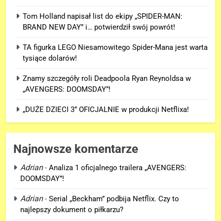
Tom Holland napisał list do ekipy „SPIDER-MAN:
BRAND NEW DAY” i… potwierdził swój powrót!
TA figurka LEGO Niesamowitego Spider-Mana jest warta
tysiące dolarów!
Znamy szczegóły roli Deadpoola Ryan Reynoldsa w
„AVENGERS: DOOMSDAY”!
„DUŻE DZIECI 3” OFICJALNIE w produkcji Netflixa!
Najnowsze komentarze
Adrian
-
Analiza 1 oficjalnego trailera „AVENGERS:
DOOMSDAY”!
5
Adrian
-
Serial „Beckham” podbija Netflix. Czy to
„DUŻE DZIECI 3” OFICJALNIE w
najlepszy dokument o piłkarzu?
produkcji Netflixa!