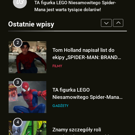
03
TA figurka LEGO Niesamowitego Spider-
2
TA figurka LEGO
Mana jest warta tysiące dolarów!
Tom Holland napisał list do
Niesamowitego Spider-Mana
ekipy „SPIDER-MAN: BRAND
jest warta tysiące dolarów!
Ostatnie wpisy
GADŻETY
NEW DAY” i… potwierdził swój
FILMY
powrót!
4
3
Znamy szczegóły roli
TA figurka LEGO
Deadpoola Ryan Reynoldsa w
Niesamowitego Spider-Mana
„AVENGERS: DOOMSDAY”!
FILMY
jest warta tysiące dolarów!
GADŻETY
5
4
„DUŻE DZIECI 3” OFICJALNIE w
Znamy szczegóły roli
produkcji Netflixa!
Deadpoola Ryan Reynoldsa w
FILMY
„AVENGERS: DOOMSDAY”!
FILMY
6
5
Nowe szczegoły o żonie
„DUŻE DZIECI 3” OFICJALNIE w
Victora! Sue Storm będzie miała