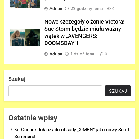
Adrian
22 godziny temu
0
Nowe szczegoły o żonie Victora!
Sue Storm będzie miała ważny
wątek w „AVENGERS:
DOOMSDAY”!
Adrian
1 dzień temu
0
Szukaj
SZUKAJ
Ostatnie wpisy
Kit Connor dołączy do obsady „X-MEN” jako nowy Scott
Summers!