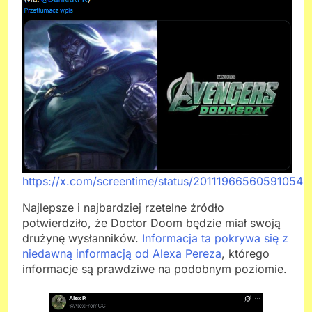
https://x.com/screentime/status/201119665605910549
Najlepsze i najbardziej rzetelne źródło
potwierdziło, że Doctor Doom będzie miał swoją
drużynę wysłanników.
Informacja ta pokrywa się z
niedawną informacją od Alexa Pereza
, którego
informacje są prawdziwe na podobnym poziomie.