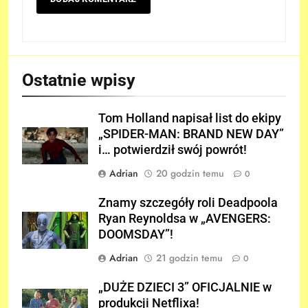
Ostatnie wpisy
Tom Holland napisał list do ekipy
„SPIDER-MAN: BRAND NEW DAY”
i… potwierdził swój powrót!
Adrian
20 godzin temu
0
Znamy szczegóły roli Deadpoola
Ryan Reynoldsa w „AVENGERS:
DOOMSDAY”!
Adrian
21 godzin temu
0
„DUŻE DZIECI 3” OFICJALNIE w
produkcji Netflixa!