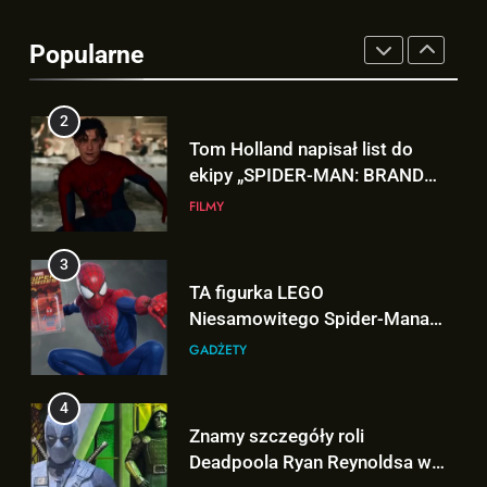
2
Popularne
Tom Holland napisał list do
ekipy „SPIDER-MAN: BRAND
NEW DAY” i… potwierdził swój
FILMY
powrót!
3
TA figurka LEGO
Niesamowitego Spider-Mana
jest warta tysiące dolarów!
GADŻETY
4
Znamy szczegóły roli
Deadpoola Ryan Reynoldsa w
„AVENGERS: DOOMSDAY”!
FILMY
5
„DUŻE DZIECI 3” OFICJALNIE w