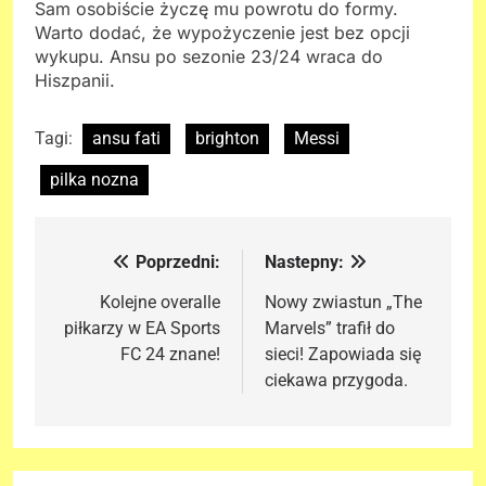
Sam osobiście życzę mu powrotu do formy.
Warto dodać, że wypożyczenie jest bez opcji
wykupu. Ansu po sezonie 23/24 wraca do
Hiszpanii.
Tagi:
ansu fati
brighton
Messi
pilka nozna
Poprzedni:
Nastepny:
Nawigacja
wpisu
Kolejne overalle
Nowy zwiastun „The
piłkarzy w EA Sports
Marvels” trafił do
FC 24 znane!
sieci! Zapowiada się
ciekawa przygoda.