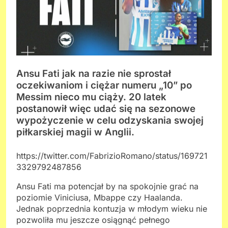
Ansu Fati jak na razie nie sprostał
oczekiwaniom i ciężar numeru „10” po
Messim nieco mu ciąży. 20 latek
postanowił więc udać się na sezonowe
wypożyczenie w celu odzyskania swojej
piłkarskiej magii w Anglii.
https://twitter.com/FabrizioRomano/status/169721
3329792487856
Ansu Fati ma potencjał by na spokojnie grać na
poziomie Viniciusa, Mbappe czy Haalanda.
Jednak poprzednia kontuzja w młodym wieku nie
pozwoliła mu jeszcze osiągnąć pełnego