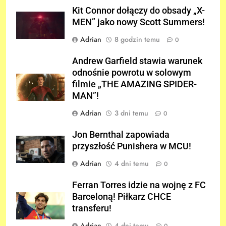
Kit Connor dołączy do obsady „X-
MEN” jako nowy Scott Summers!
Adrian
8 godzin temu
0
Andrew Garfield stawia warunek
odnośnie powrotu w solowym
filmie „THE AMAZING SPIDER-
MAN”!
Adrian
3 dni temu
0
Jon Bernthal zapowiada
przyszłość Punishera w MCU!
Adrian
4 dni temu
0
Ferran Torres idzie na wojnę z FC
Barceloną! Piłkarz CHCE
transferu!
Adrian
4 dni temu