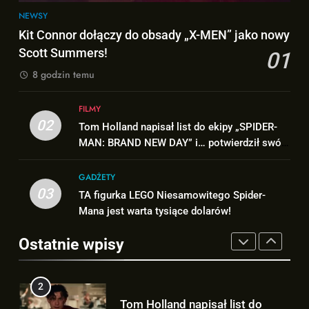
się w serwisie.. NETFLIX!
NEWSY
GRY
1
Kit Connor dołączy do obsady „X-MEN” jako nowy
Kit Connor dołączy do obsady
Scott Summers!
01
8
„X-MEN” jako nowy Scott
8 godzin temu
TAK może wyglądać ulepszony
Summers!
NEWSY
kostium Thora w „AVENGERS:
DOOMSDAY”!
FILMY
FILMY
02
2
Tom Holland napisał list do ekipy „SPIDER-
Tom Holland napisał list do
MAN: BRAND NEW DAY” i… potwierdził swój
1
powrót!
ekipy „SPIDER-MAN: BRAND
Kit Connor dołączy do obsady
NEW DAY” i… potwierdził swój
GADŻETY
FILMY
„X-MEN” jako nowy Scott
03
powrót!
TA figurka LEGO Niesamowitego Spider-
Summers!
NEWSY
Mana jest warta tysiące dolarów!
3
TA figurka LEGO
2
Ostatnie wpisy
Niesamowitego Spider-Mana
Tom Holland napisał list do
jest warta tysiące dolarów!
GADŻETY
ekipy „SPIDER-MAN: BRAND
NEW DAY” i… potwierdził swój
FILMY
powrót!
4