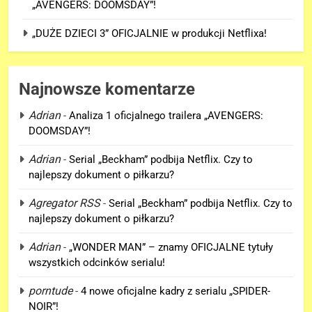
„AVENGERS: DOOMSDAY”!
„DUŻE DZIECI 3” OFICJALNIE w produkcji Netflixa!
Najnowsze komentarze
Adrian
-
Analiza 1 oficjalnego trailera „AVENGERS:
DOOMSDAY”!
Adrian
-
Serial „Beckham” podbija Netflix. Czy to
najlepszy dokument o piłkarzu?
5
„DUŻE DZIECI 3” OFICJALNIE w
Agregator RSS
-
Serial „Beckham” podbija Netflix. Czy to
produkcji Netflixa!
najlepszy dokument o piłkarzu?
FILMY
Adrian
-
„WONDER MAN” – znamy OFICJALNE tytuły
wszystkich odcinków serialu!
6
Nowe szczegoły o żonie
porntude
-
4 nowe oficjalne kadry z serialu „SPIDER-
Victora! Sue Storm będzie miała
NOIR”!