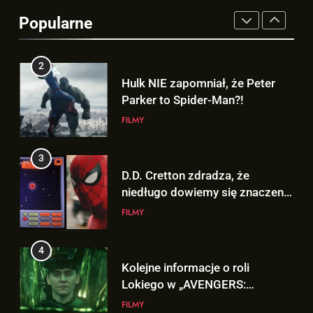
Hulk NIE zapomniał, że Peter
Popularne
Parker to Spider-Man?!
FILMY
3
D.D. Cretton zdradza, że
niedługo dowiemy się znaczenia
sceny po napisach „SPIDER-
FILMY
MAN: BRAND NEW DAY”!
4
Kolejne informacje o roli
Lokiego w „AVENGERS:
DOOMSDAY”!
FILMY
5
Trailer „AVENGERS: ENDGAME
ENCORE” nadchodzi!