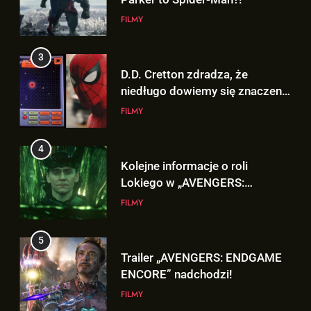
Lokiego w „AVENGERS:
D.D. Cretton zdradza, że
DOOMSDAY”!
niedługo dowiemy się znaczenia
FILMY
sceny po napisach „SPIDER-
FILMY
MAN: BRAND NEW DAY”!
5
Trailer „AVENGERS: ENDGAME
4
ENCORE” nadchodzi!
Kolejne informacje o roli
Lokiego w „AVENGERS:
FILMY
DOOMSDAY”!
FILMY
6
Wiemy KTO stoi za niesamowitą
5
formą Hugh Jackmana!
Trailer „AVENGERS: ENDGAME
ENCORE” nadchodzi!
FILMY
FILMY
7
Bracia Russo gratulują
6
ogromnego sukcesu filmu
Wiemy KTO stoi za niesamowitą
„SPIDER-MAN: BRAND NEW
formą Hugh Jackmana!
FILMY