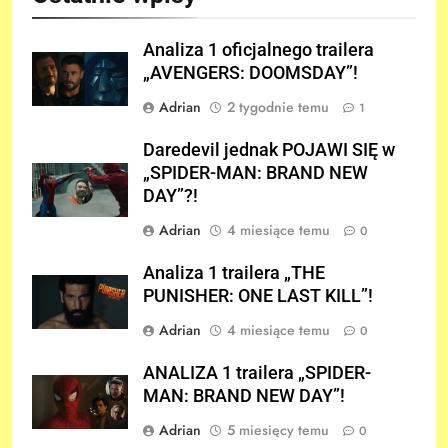
Analiza 1 oficjalnego trailera
„AVENGERS: DOOMSDAY”!
Adrian
2 tygodnie temu
1
Daredevil jednak POJAWI SIĘ w
„SPIDER-MAN: BRAND NEW
DAY”?!
Adrian
4 miesiące temu
0
Analiza 1 trailera „THE
PUNISHER: ONE LAST KILL”!
Adrian
4 miesiące temu
0
ANALIZA 1 trailera „SPIDER-
MAN: BRAND NEW DAY”!
Adrian
5 miesięcy temu
0