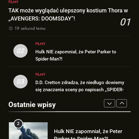
DAY”!
FILMY
1
TAK może wyglądać ulepszony kostium Thora w
TAK może wyglądać ulepszony
8
„AVENGERS: DOOMSDAY”!
01
kostium Thora w „AVENGERS:
Wiemy, kiedy pojawi się DRUGI
DOOMSDAY”!
TRAILER „AVENGERS:
19 sekund temu
FILMY
DOOMSDAY”!
FILMY
FILMY
2
02
Hulk NIE zapomniał, że Peter Parker to
Hulk NIE zapomniał, że Peter
1
Spider-Man?!
Parker to Spider-Man?!
TAK może wyglądać ulepszony
kostium Thora w „AVENGERS:
FILMY
FILMY
DOOMSDAY”!
FILMY
03
D.D. Cretton zdradza, że niedługo dowiemy
3
się znaczenia sceny po napisach „SPIDER-
D.D. Cretton zdradza, że
2
MAN: BRAND NEW DAY”!
niedługo dowiemy się znaczenia
Hulk NIE zapomniał, że Peter
Ostatnie wpisy
sceny po napisach „SPIDER-
Parker to Spider-Man?!
FILMY
MAN: BRAND NEW DAY”!
FILMY
4
Kolejne informacje o roli
3