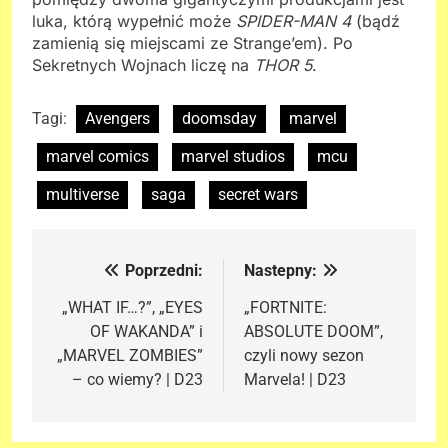
luka, którą wypełnić może
SPIDER-MAN 4
(bądź
zamienią się miejscami ze Strange’em). Po
Sekretnych Wojnach liczę na
THOR 5
.
Tagi:
Avengers
doomsday
marvel
marvel comics
marvel studios
mcu
multiverse
saga
secret wars
Poprzedni:
Nastepny:
Nawigacja
wpisu
„WHAT IF…?”, „EYES
„FORTNITE:
OF WAKANDA” i
ABSOLUTE DOOM”,
„MARVEL ZOMBIES”
czyli nowy sezon
– co wiemy? | D23
Marvela! | D23