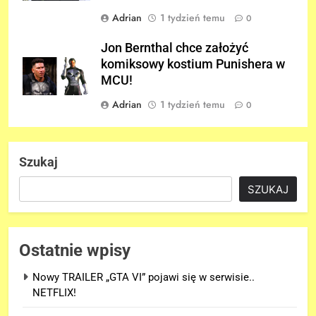
Adrian
1 tydzień temu
0
Jon Bernthal chce założyć
komiksowy kostium Punishera w
MCU!
Adrian
1 tydzień temu
0
Szukaj
SZUKAJ
Ostatnie wpisy
Nowy TRAILER „GTA VI” pojawi się w serwisie..
NETFLIX!