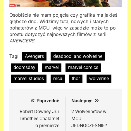
Osobiście nie mam pojęcia czy grafika ma jakieś
głębsze dno. Widzimy tutaj nowych i starych
bohaterów z MCU, więc w zasadzie może to po
prostu dotyczyć najnowszych filmów z serii
AVENGERS
.
Tagi:
Avengers
deadpool and wolverine
doomsday
marvel
marvel comics
marvel studios
mcu
thor
wolverine
Poprzedni:
Nastepny:
Nawigacja
wpisu
Robert Downey Jr. i
2 Wolverine’ów w
Timothée Chalamet
MCU
o premierze
JEDNOCZEŚNIE?