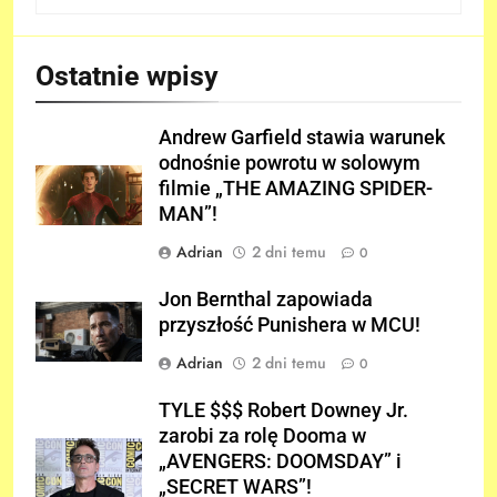
Ostatnie wpisy
Andrew Garfield stawia warunek
odnośnie powrotu w solowym
filmie „THE AMAZING SPIDER-
MAN”!
Adrian
2 dni temu
0
Jon Bernthal zapowiada
przyszłość Punishera w MCU!
Adrian
2 dni temu
0
TYLE $$$ Robert Downey Jr.
zarobi za rolę Dooma w
„AVENGERS: DOOMSDAY” i
„SECRET WARS”!