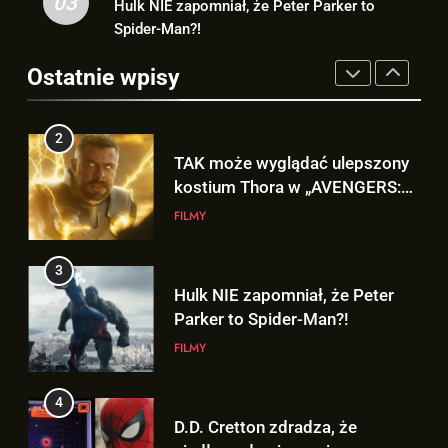
03
Hulk NIE zapomniał, że Peter Parker to
GRY
Spider-Man?!
3
Hulk NIE zapomniał, że Peter
Ostatnie wpisy
2
Parker to Spider-Man?!
TAK może wyglądać ulepszony
FILMY
kostium Thora w „AVENGERS:
DOOMSDAY”!
FILMY
4
D.D. Cretton zdradza, że
3
niedługo dowiemy się znaczenia
Hulk NIE zapomniał, że Peter
sceny po napisach „SPIDER-
FILMY
Parker to Spider-Man?!
MAN: BRAND NEW DAY”!
FILMY
5
Kolejne informacje o roli
4
Lokiego w „AVENGERS:
D.D. Cretton zdradza, że
DOOMSDAY”!
FILMY
niedługo dowiemy się znaczenia
sceny po napisach „SPIDER-
FILMY
6
MAN: BRAND NEW DAY”!