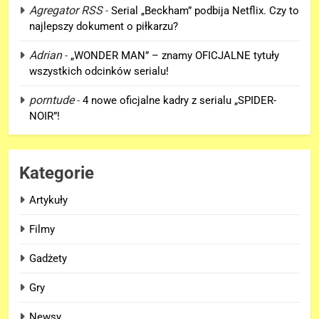
Kolejne informacje o roli
Agregator RSS
-
Serial „Beckham” podbija Netflix. Czy to
Lokiego w „AVENGERS:
najlepszy dokument o piłkarzu?
DOOMSDAY”!
FILMY
Adrian
-
„WONDER MAN” – znamy OFICJALNE tytuły
wszystkich odcinków serialu!
6
Trailer „AVENGERS: ENDGAME
porntude
-
4 nowe oficjalne kadry z serialu „SPIDER-
ENCORE” nadchodzi!
NOIR”!
FILMY
Kategorie
7
Wiemy KTO stoi za niesamowitą
Artykuły
formą Hugh Jackmana!
Filmy
FILMY
Gadżety
8
Bracia Russo gratulują
Gry
ogromnego sukcesu filmu
Newsy