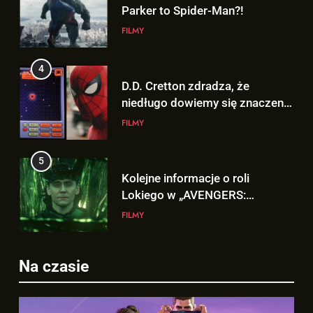
4
D.D. Cretton zdradza, że
niedługo dowiemy się znaczenia
sceny po napisach „SPIDER-
FILMY
MAN: BRAND NEW DAY”!
5
Kolejne informacje o roli
Lokiego w „AVENGERS:
DOOMSDAY”!
FILMY
6
Trailer „AVENGERS: ENDGAME
5
ENCORE” nadchodzi!
Kolejne informacje o roli
FILMY
Lokiego w „AVENGERS:
Na czasie
DOOMSDAY”!
FILMY
7
Wiemy KTO stoi za niesamowitą
6