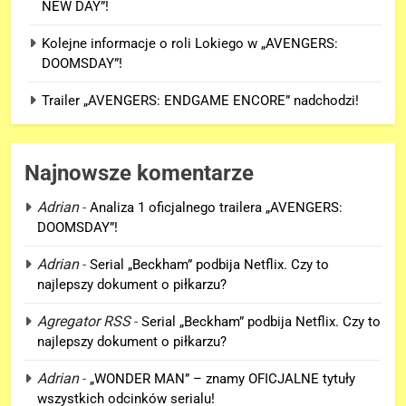
NEW DAY”!
Kolejne informacje o roli Lokiego w „AVENGERS:
DOOMSDAY”!
Trailer „AVENGERS: ENDGAME ENCORE” nadchodzi!
Najnowsze komentarze
Adrian
-
Analiza 1 oficjalnego trailera „AVENGERS:
DOOMSDAY”!
5
Adrian
-
Serial „Beckham” podbija Netflix. Czy to
Trailer „AVENGERS: ENDGAME
najlepszy dokument o piłkarzu?
ENCORE” nadchodzi!
Agregator RSS
-
Serial „Beckham” podbija Netflix. Czy to
FILMY
najlepszy dokument o piłkarzu?
6
Adrian
-
„WONDER MAN” – znamy OFICJALNE tytuły
Wiemy KTO stoi za niesamowitą
wszystkich odcinków serialu!