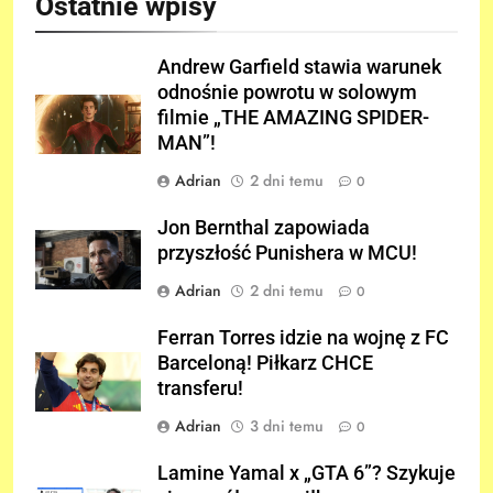
Ostatnie wpisy
Andrew Garfield stawia warunek
odnośnie powrotu w solowym
filmie „THE AMAZING SPIDER-
MAN”!
Adrian
2 dni temu
0
Jon Bernthal zapowiada
przyszłość Punishera w MCU!
Adrian
2 dni temu
0
Ferran Torres idzie na wojnę z FC
Barceloną! Piłkarz CHCE
transferu!
Adrian
3 dni temu
0
Lamine Yamal x „GTA 6”? Szykuje