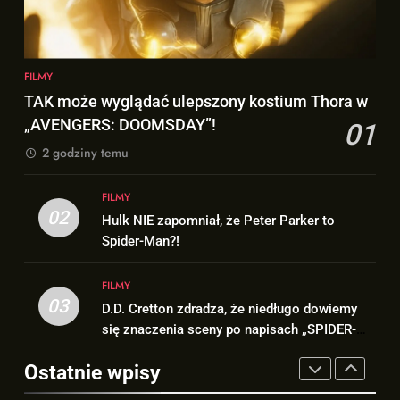
ogromnego sukcesu filmu
DOOMSDAY”!
FILMY
„SPIDER-MAN: BRAND NEW
FILMY
DAY”!
1
FILMY
8
TAK może wyglądać ulepszony
Wiemy, kiedy pojawi się DRUGI
TAK może wyglądać ulepszony kostium Thora w
kostium Thora w „AVENGERS:
TRAILER „AVENGERS:
„AVENGERS: DOOMSDAY”!
01
DOOMSDAY”!
FILMY
DOOMSDAY”!
FILMY
2 godziny temu
2
1
FILMY
Hulk NIE zapomniał, że Peter
02
TAK może wyglądać ulepszony
Hulk NIE zapomniał, że Peter Parker to
Parker to Spider-Man?!
kostium Thora w „AVENGERS:
Spider-Man?!
FILMY
DOOMSDAY”!
FILMY
FILMY
3
03
D.D. Cretton zdradza, że niedługo dowiemy
2
D.D. Cretton zdradza, że
się znaczenia sceny po napisach „SPIDER-
Hulk NIE zapomniał, że Peter
niedługo dowiemy się znaczenia
MAN: BRAND NEW DAY”!
Parker to Spider-Man?!
sceny po napisach „SPIDER-
Ostatnie wpisy
FILMY
FILMY
MAN: BRAND NEW DAY”!