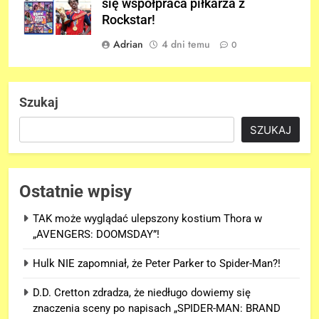
się współpraca piłkarza z
Rockstar!
Adrian
4 dni temu
0
Szukaj
SZUKAJ
Ostatnie wpisy
TAK może wyglądać ulepszony kostium Thora w
„AVENGERS: DOOMSDAY”!
Hulk NIE zapomniał, że Peter Parker to Spider-Man?!
D.D. Cretton zdradza, że niedługo dowiemy się
znaczenia sceny po napisach „SPIDER-MAN: BRAND