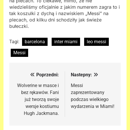
na plecach. To ciekawe, mimo, że nie
wiedzieliśmy oficjalnie z jakim numerem zagra to i
tak koszulki z dychą i nazwiskiem „Messi” na
plecach, od kilku dni schodziły jak świeże
bułeczki.
Tagi:
barcelona
inter miami
leo messi
Messi
Poprzedni:
Nastepny:
Nawigacja
wpisu
Wolverine w masce i
Messi
bez rękawów. Fani
zaprezentowany
już tworzą swoje
podczas wielkiego
wersje kostiumu
wydarzenia w Miami!
Hugh Jackmana.