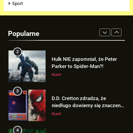
Sport
2
Hulk NIE zapomniał, że Peter
Parker to Spider-Man?!
Popularne
FILMY
3
D.D. Cretton zdradza, że
niedługo dowiemy się znaczenia
sceny po napisach „SPIDER-
FILMY
MAN: BRAND NEW DAY”!
4
Kolejne informacje o roli
Lokiego w „AVENGERS:
DOOMSDAY”!
FILMY
5