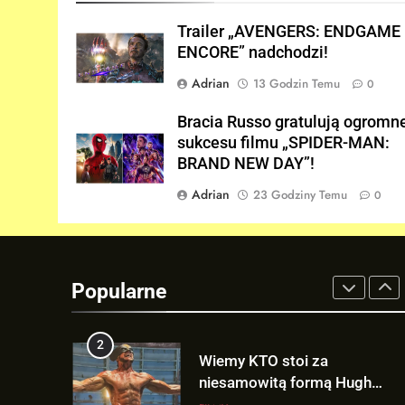
Trailer „AVENGERS: ENDGAME
8
ENCORE” nadchodzi!
Andrew Garfield stawia
warunek odnośnie powrotu w
Adrian
13 Godzin Temu
0
solowym filmie „THE
NEWSY
AMAZING SPIDER-MAN”!
Bracia Russo gratulują ogromn
1
sukcesu filmu „SPIDER-MAN:
Trailer „AVENGERS: ENDGAM
BRAND NEW DAY”!
ENCORE” nadchodzi!
Adrian
23 Godziny Temu
0
FILMY
2
Wiemy KTO stoi za
niesamowitą formą Hugh
Popularne
Jackmana!
FILMY
3
Bracia Russo gratulują
ogromnego sukcesu filmu