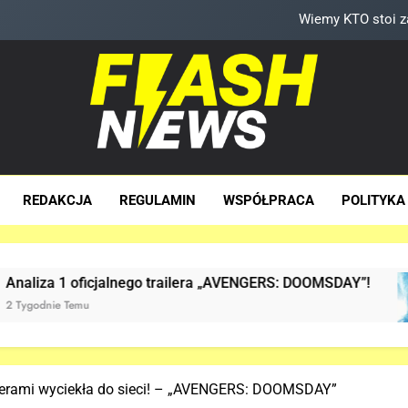
Bracia Russo gratulują ogromnego sukcesu
Wiemy, kiedy pojawi się D
Trailer „AVE
Wiemy KTO stoi 
sh News
za Dawka Newsów W Sieci
Bracia Russo gratulują ogromnego sukcesu
REDAKCJA
REGULAMIN
WSPÓŁPRACA
POLITYKA
Wiemy, kiedy pojawi się D
o trailera „AVENGERS: DOOMSDAY”!
Już JEST! 
2 Tygodnie Te
erami wyciekła do sieci! – „AVENGERS: DOOMSDAY”