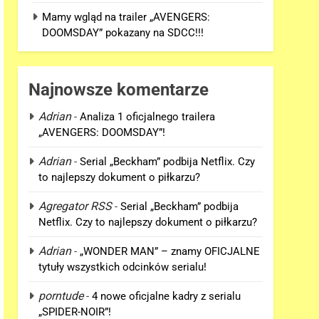
Mamy wgląd na trailer „AVENGERS:
DOOMSDAY” pokazany na SDCC!!!
Najnowsze komentarze
Adrian
-
Analiza 1 oficjalnego trailera
„AVENGERS: DOOMSDAY”!
Adrian
-
Serial „Beckham” podbija Netflix. Czy
to najlepszy dokument o piłkarzu?
Agregator RSS
-
Serial „Beckham” podbija
Netflix. Czy to najlepszy dokument o piłkarzu?
Adrian
-
„WONDER MAN” – znamy OFICJALNE
tytuły wszystkich odcinków serialu!
porntude
-
4 nowe oficjalne kadry z serialu
„SPIDER-NOIR”!