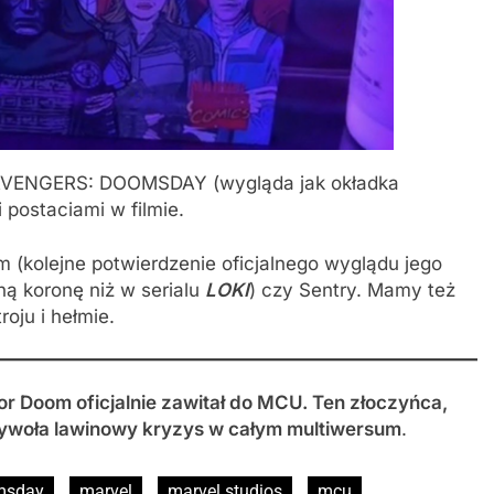
jna AVENGERS: DOOMSDAY (wygląda jak okładka
 postaciami w filmie.
 (kolejne potwierdzenie oficjalnego wyglądu jego
nną koronę niż w serialu
LOKI
) czy Sentry. Mamy też
ju i hełmie.
or Doom oficjalnie zawitał do MCU. Ten złoczyńca,
 wywoła lawinowy kryzys w całym multiwersum
.
msday
marvel
marvel studios
mcu