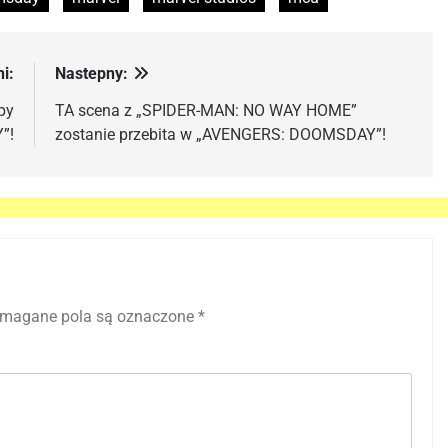
i:
Nastepny:
py
TA scena z „SPIDER-MAN: NO WAY HOME”
”!
zostanie przebita w „AVENGERS: DOOMSDAY”!
magane pola są oznaczone
*