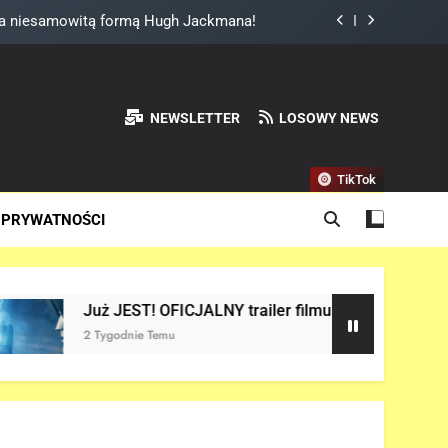
 filmu „SPIDER-MAN: BRAND NEW DAY”!
RUGI TRAILER „AVENGERS: DOOMSDAY”!
NGERS: ENDGAME ENCORE” nadchodzi!
NEWSLETTER
LOSOWY NEWS
za niesamowitą formą Hugh Jackmana!
TikTok
 filmu „SPIDER-MAN: BRAND NEW DAY”!
 PRYWATNOŚCI
RUGI TRAILER „AVENGERS: DOOMSDAY”!
OFICJALNY trailer filmu „AVENGERS: DOOMSDAY” w sieci!
mu