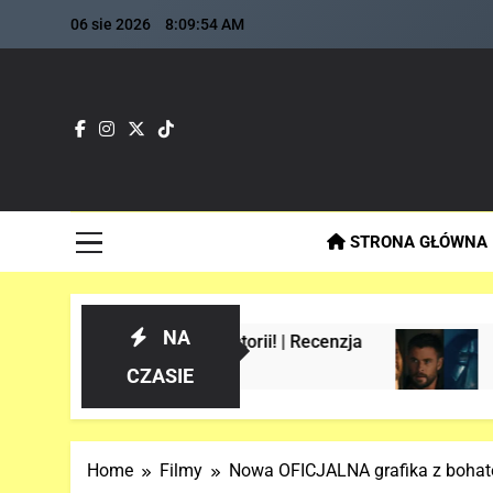
Skip
06 sie 2026
8:09:56 AM
to
content
Fla
Najszybs
STRONA GŁÓWNA
NA
w historii! | Recenzja
Analiza 1 oficjalneg
2 Tygodnie Temu
CZASIE
Home
Filmy
Nowa OFICJALNA grafika z bohat