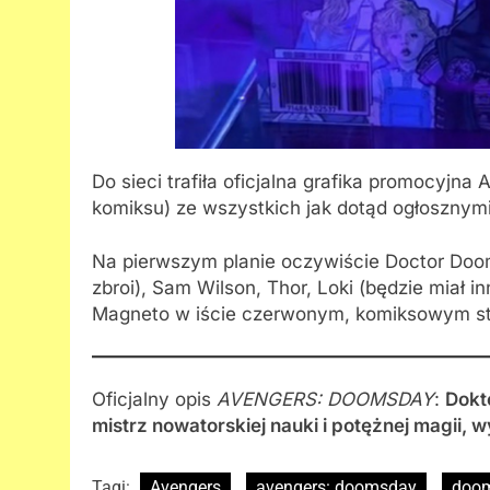
Do sieci trafiła oficjalna grafika promocy
komiksu) ze wszystkich jak dotąd ogłosznymi
Na pierwszym planie oczywiście Doctor Doom
zbroi), Sam Wilson, Thor, Loki (będzie miał i
Magneto w iście czerwonym, komiksowym stro
Oficjalny opis
AVENGERS: DOOMSDAY
:
Dokt
mistrz nowatorskiej nauki i potężnej magii,
Tagi:
Avengers
avengers: doomsday
doo