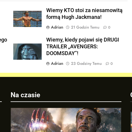
Wiemy KTO stoi za niesamowitą
formą Hugh Jackmana!
Adrian
21 Godzin Temu
0
ego
Wiemy, kiedy pojawi się DRUGI
TRAILER „AVENGERS:
E
DOOMSDAY”!
Adrian
23 Godziny Temu
0
Na czasie