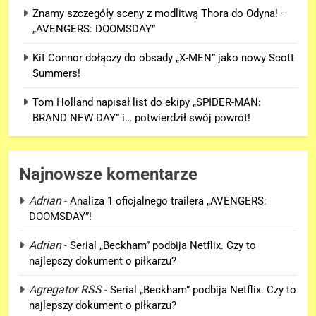
Znamy szczegóły sceny z modlitwą Thora do Odyna! –
„AVENGERS: DOOMSDAY”
Kit Connor dołączy do obsady „X-MEN” jako nowy Scott
Summers!
Tom Holland napisał list do ekipy „SPIDER-MAN:
BRAND NEW DAY” i… potwierdził swój powrót!
Najnowsze komentarze
Adrian
-
Analiza 1 oficjalnego trailera „AVENGERS:
DOOMSDAY”!
5
Adrian
-
Serial „Beckham” podbija Netflix. Czy to
Tom Holland napisał list do
najlepszy dokument o piłkarzu?
ekipy „SPIDER-MAN: BRAND
NEW DAY” i… potwierdził swój
Agregator RSS
-
Serial „Beckham” podbija Netflix. Czy to
FILMY
powrót!
najlepszy dokument o piłkarzu?