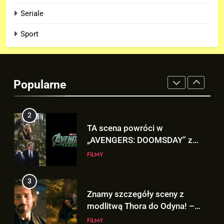
Staten Island? – „SPIDER-MAN:
Seriale
BRAND NEW DAY”
FILMY
Sport
2
TA scena powróci w
„AVENGERS: DOOMSDAY” z
Popularne
Pepper Potts w roli głównej!
FILMY
3
Znamy szczegóły sceny z
modlitwą Thora do Odyna! –
„AVENGERS: DOOMSDAY”
FILMY
4
Kit Connor dołączy do obsady
„X-MEN” jako nowy Scott
Summers!
NEWSY