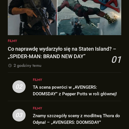
7
„DUŻE DZIECI 3” OFICJALNIE w
Znamy szczegóły roli
produkcji Netflixa!
Deadpoola Ryan Reynoldsa w
FILMY
„AVENGERS: DOOMSDAY”!
FILMY
1
8
FILMY
Co naprawdę wydarzyło się na
„DUŻE DZIECI 3” OFICJALNIE w
Co naprawdę wydarzyło się na Staten Island? –
Staten Island? – „SPIDER-MAN:
produkcji Netflixa!
„SPIDER-MAN: BRAND NEW DAY”
01
BRAND NEW DAY”
FILMY
FILMY
2 godziny temu
2
1
FILMY
TA scena powróci w
Co naprawdę wydarzyło się na
02
TA scena powróci w „AVENGERS:
„AVENGERS: DOOMSDAY” z
Staten Island? – „SPIDER-MAN:
DOOMSDAY” z Pepper Potts w roli głównej!
Pepper Potts w roli głównej!
FILMY
BRAND NEW DAY”
FILMY
FILMY
3
03
Znamy szczegóły sceny z modlitwą Thora do
2
Znamy szczegóły sceny z
Odyna! – „AVENGERS: DOOMSDAY”
TA scena powróci w
modlitwą Thora do Odyna! –