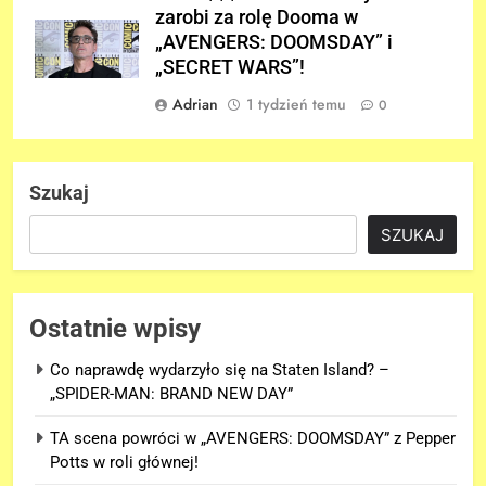
zarobi za rolę Dooma w
„AVENGERS: DOOMSDAY” i
„SECRET WARS”!
Adrian
1 tydzień temu
0
Szukaj
SZUKAJ
Ostatnie wpisy
Co naprawdę wydarzyło się na Staten Island? –
„SPIDER-MAN: BRAND NEW DAY”
TA scena powróci w „AVENGERS: DOOMSDAY” z Pepper
Potts w roli głównej!