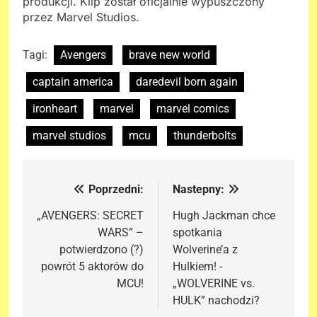
produkcji. Klip został oficjalnie wypuszczony
przez Marvel Studios.
Tagi:
Avengers
brave new world
captain america
daredevil born again
ironheart
marvel
marvel comics
marvel studios
mcu
thunderbolts
Poprzedni:
Nastepny:
Nawigacja
wpisu
„AVENGERS: SECRET
Hugh Jackman chce
WARS” –
spotkania
potwierdzono (?)
Wolverine’a z
powrót 5 aktorów do
Hulkiem! -
MCU!
„WOLVERINE vs.
HULK” nachodzi?