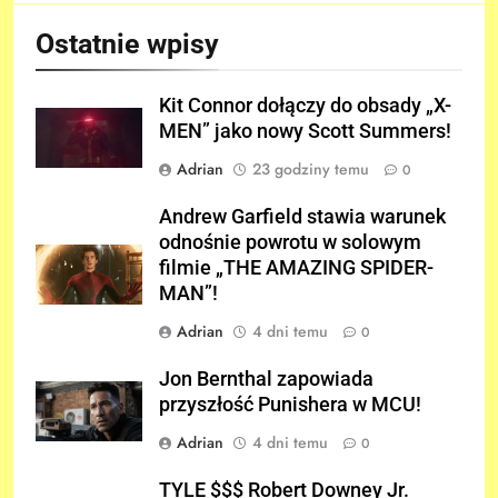
Ostatnie wpisy
Kit Connor dołączy do obsady „X-
MEN” jako nowy Scott Summers!
Adrian
23 godziny temu
0
Andrew Garfield stawia warunek
odnośnie powrotu w solowym
filmie „THE AMAZING SPIDER-
MAN”!
Adrian
4 dni temu
0
Jon Bernthal zapowiada
przyszłość Punishera w MCU!
Adrian
4 dni temu
0
TYLE $$$ Robert Downey Jr.