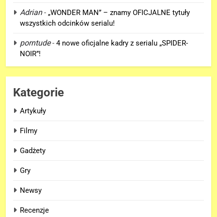
6
Adrian
-
„WONDER MAN” – znamy OFICJALNE tytuły
TA figurka LEGO
wszystkich odcinków serialu!
Niesamowitego Spider-Mana
porntude
-
4 nowe oficjalne kadry z serialu „SPIDER-
jest warta tysiące dolarów!
GADŻETY
NOIR”!
7
Znamy szczegóły roli
Kategorie
Deadpoola Ryan Reynoldsa w
„AVENGERS: DOOMSDAY”!
FILMY
Artykuły
Filmy
8
„DUŻE DZIECI 3” OFICJALNIE w
Gadżety
produkcji Netflixa!
Gry
FILMY
Newsy
1
Recenzje
Co naprawdę wydarzyło się na