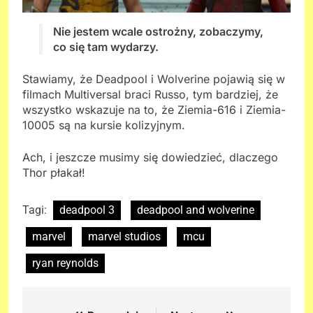
Nie jestem wcale ostrożny, zobaczymy,
co się tam wydarzy.
Stawiamy, że Deadpool i Wolverine pojawią się w
filmach Multiversal braci Russo, tym bardziej, że
wszystko wskazuje na to, że Ziemia-616 i Ziemia-
10005 są na kursie kolizyjnym.
Ach, i jeszcze musimy się dowiedzieć, dlaczego
Thor płakał!
Tagi:
deadpool 3
deadpool and wolverine
marvel
marvel studios
mcu
ryan reynolds