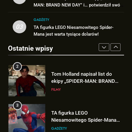
„X-MEN” jako nowy Scott
MAN: BRAND NEW DAY” i… potwierdził swój
NEW DAY” i… potwierdził swój
FILMY
Summers!
NEWSY
powrót!
powrót!
GADŻETY
3
03
TA figurka LEGO Niesamowitego Spider-
2
TA figurka LEGO
Mana jest warta tysiące dolarów!
Tom Holland napisał list do
Niesamowitego Spider-Mana
ekipy „SPIDER-MAN: BRAND
jest warta tysiące dolarów!
Ostatnie wpisy
GADŻETY
NEW DAY” i… potwierdził swój
FILMY
powrót!
4
3
Znamy szczegóły roli
TA figurka LEGO
Deadpoola Ryan Reynoldsa w
Niesamowitego Spider-Mana
„AVENGERS: DOOMSDAY”!
FILMY
jest warta tysiące dolarów!
GADŻETY
5
4
„DUŻE DZIECI 3” OFICJALNIE w
Znamy szczegóły roli
produkcji Netflixa!
Deadpoola Ryan Reynoldsa w
FILMY
„AVENGERS: DOOMSDAY”!
FILMY