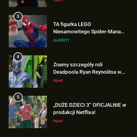
4
Znamy szczegóły roli
Deadpoola Ryan Reynoldsa w
„AVENGERS: DOOMSDAY”!
FILMY
5
„DUŻE DZIECI 3” OFICJALNIE w
produkcji Netflixa!
FILMY
6
5
Nowe szczegoły o żonie
„DUŻE DZIECI 3” OFICJALNIE w
Victora! Sue Storm będzie miała
produkcji Netflixa!
ważny wątek w „AVENGERS:
FILMY
FILMY
DOOMSDAY”!