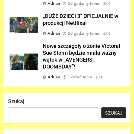
Adrian
23 godziny temu
0
„DUŻE DZIECI 3” OFICJALNIE w
produkcji Netflixa!
Adrian
23 godziny temu
0
Nowe szczegoły o żonie Victora!
Sue Storm będzie miała ważny
wątek w „AVENGERS:
DOOMSDAY”!
Adrian
1 dzień temu
0
Szukaj
SZUKAJ