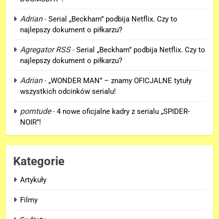
5
Adrian
-
Serial „Beckham” podbija Netflix. Czy to
„DUŻE DZIECI 3” OFICJALNIE w
najlepszy dokument o piłkarzu?
produkcji Netflixa!
Agregator RSS
-
Serial „Beckham” podbija Netflix. Czy to
FILMY
najlepszy dokument o piłkarzu?
6
Adrian
-
„WONDER MAN” – znamy OFICJALNE tytuły
Nowe szczegoły o żonie
wszystkich odcinków serialu!
Victora! Sue Storm będzie miała
porntude
-
4 nowe oficjalne kadry z serialu „SPIDER-
ważny wątek w „AVENGERS:
FILMY
NOIR”!
DOOMSDAY”!
7
Nowy TRAILER „GTA VI” pojawi
Kategorie
się w serwisie.. NETFLIX!
GRY
Artykuły
Filmy
8
TAK może wyglądać ulepszony