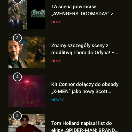
3
Kit Connor dołączy do obsady
Znamy szczegóły sceny z
„X-MEN” jako nowy Scott
modlitwą Thora do Odyna! –
Summers!
NEWSY
„AVENGERS: DOOMSDAY”
FILMY
5
4
Tom Holland napisał list do
Kit Connor dołączy do obsady
ekipy „SPIDER-MAN: BRAND
„X-MEN” jako nowy Scott
NEW DAY” i… potwierdził swój
FILMY
Summers!
powrót!
NEWSY
6
5
TA figurka LEGO
Tom Holland napisał list do
Niesamowitego Spider-Mana
ekipy „SPIDER-MAN: BRAND
jest warta tysiące dolarów!
GADŻETY
NEW DAY” i… potwierdził swój
FILMY
powrót!
7
6
Znamy szczegóły roli
TA figurka LEGO
Deadpoola Ryan Reynoldsa w