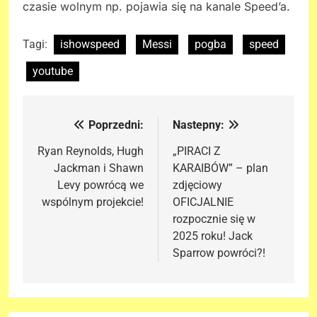
czasie wolnym np. pojawia się na kanale Speed’a.
Tagi:
ishowspeed
Messi
pogba
speed
youtube
Poprzedni:
Nastepny:
Nawigacja
wpisu
Ryan Reynolds, Hugh
„PIRACI Z
Jackman i Shawn
KARAIBÓW” – plan
Levy powrócą we
zdjęciowy
wspólnym projekcie!
OFICJALNIE
rozpocznie się w
2025 roku! Jack
Sparrow powróci?!