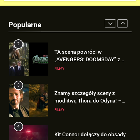
2
TA scena powróci w
„AVENGERS: DOOMSDAY” z
Popularne
Pepper Potts w roli głównej!
FILMY
3
Znamy szczegóły sceny z
modlitwą Thora do Odyna! –
„AVENGERS: DOOMSDAY”
FILMY
4
Kit Connor dołączy do obsady
„X-MEN” jako nowy Scott
Summers!
NEWSY
5
Tom Holland napisał list do