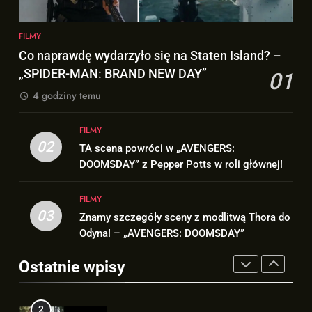
„AVENGERS: DOOMSDAY”!
FILMY
1
FILMY
8
Co naprawdę wydarzyło się na
Co naprawdę wydarzyło się na Staten Island? –
„DUŻE DZIECI 3” OFICJALNIE w
Staten Island? – „SPIDER-MAN:
„SPIDER-MAN: BRAND NEW DAY”
01
produkcji Netflixa!
BRAND NEW DAY”
FILMY
4 godziny temu
FILMY
2
FILMY
1
TA scena powróci w
02
TA scena powróci w „AVENGERS:
Co naprawdę wydarzyło się na
„AVENGERS: DOOMSDAY” z
DOOMSDAY” z Pepper Potts w roli głównej!
Staten Island? – „SPIDER-MAN:
Pepper Potts w roli głównej!
FILMY
BRAND NEW DAY”
FILMY
FILMY
03
3
Znamy szczegóły sceny z modlitwą Thora do
2
Znamy szczegóły sceny z
Odyna! – „AVENGERS: DOOMSDAY”
TA scena powróci w
modlitwą Thora do Odyna! –
„AVENGERS: DOOMSDAY” z
Ostatnie wpisy
„AVENGERS: DOOMSDAY”
FILMY
Pepper Potts w roli głównej!
FILMY
4