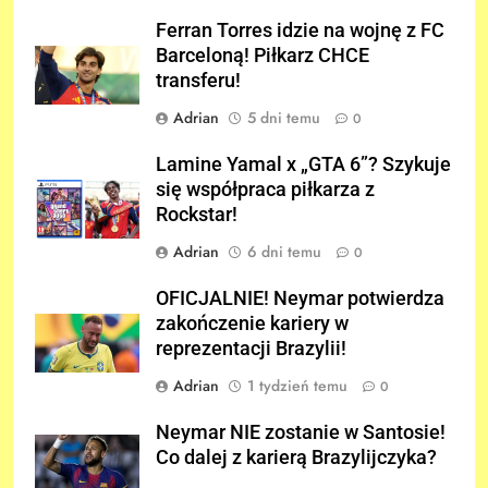
Ferran Torres idzie na wojnę z FC
Barceloną! Piłkarz CHCE
transferu!
Adrian
5 dni temu
0
Lamine Yamal x „GTA 6”? Szykuje
się współpraca piłkarza z
Rockstar!
Adrian
6 dni temu
0
OFICJALNIE! Neymar potwierdza
zakończenie kariery w
reprezentacji Brazylii!
Adrian
1 tydzień temu
0
Neymar NIE zostanie w Santosie!
Co dalej z karierą Brazylijczyka?