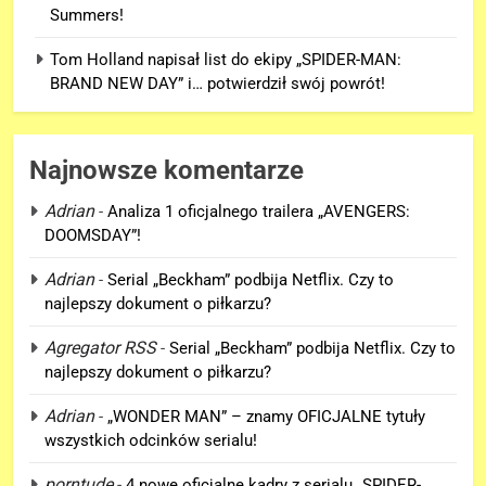
Summers!
Tom Holland napisał list do ekipy „SPIDER-MAN:
BRAND NEW DAY” i… potwierdził swój powrót!
Najnowsze komentarze
Adrian
-
Analiza 1 oficjalnego trailera „AVENGERS:
DOOMSDAY”!
5
Adrian
-
Serial „Beckham” podbija Netflix. Czy to
Tom Holland napisał list do
najlepszy dokument o piłkarzu?
ekipy „SPIDER-MAN: BRAND
Agregator RSS
-
Serial „Beckham” podbija Netflix. Czy to
NEW DAY” i… potwierdził swój
FILMY
najlepszy dokument o piłkarzu?
powrót!
Adrian
6
-
„WONDER MAN” – znamy OFICJALNE tytuły
wszystkich odcinków serialu!
TA figurka LEGO
Niesamowitego Spider-Mana
porntude
-
4 nowe oficjalne kadry z serialu „SPIDER-