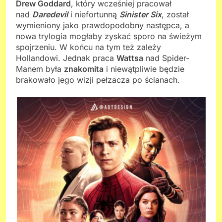
Drew Goddard
, który wcześniej pracował
nad
Daredevil
i niefortunną
Sinister Six
, został
wymieniony jako prawdopodobny następca, a
nowa trylogia mogłaby zyskać sporo na świeżym
spojrzeniu. W końcu na tym też zależy
Hollandowi. Jednak praca
Wattsa
nad Spider-
Manem była
znakomita
i niewątpliwie będzie
brakowało jego wizji pełzacza po ścianach.