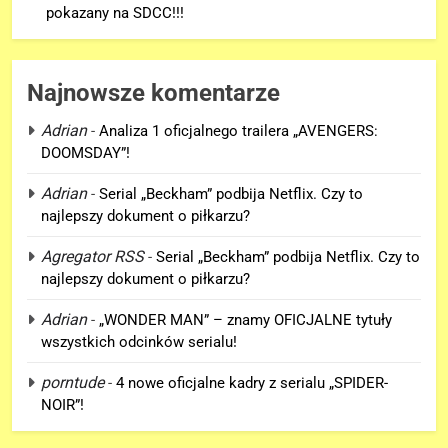
pokazany na SDCC!!!
Najnowsze komentarze
Adrian
-
Analiza 1 oficjalnego trailera „AVENGERS:
DOOMSDAY”!
5
Adrian
-
Serial „Beckham” podbija Netflix. Czy to
Mamy wgląd na trailer
najlepszy dokument o piłkarzu?
„AVENGERS: DOOMSDAY”
pokazany na SDCC!!!
Agregator RSS
-
Serial „Beckham” podbija Netflix. Czy to
FILMY
najlepszy dokument o piłkarzu?
6
Adrian
-
„WONDER MAN” – znamy OFICJALNE tytuły
Tom Holland komentuje cameo
wszystkich odcinków serialu!
Florence Pugh jako Yelena w
porntude
-
4 nowe oficjalne kadry z serialu „SPIDER-
filmie „SPIDER-MAN: BRAND
FILMY
NOIR”!
NEW DAY”!
7