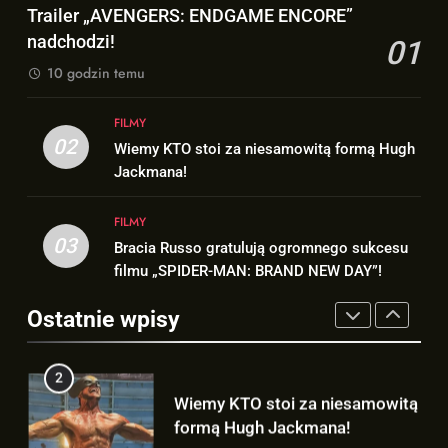
Andrew Garfield stawia warunek
Trailer „AVENGERS: ENDGAME ENCORE”
ENCORE” nadchodzi!
odnośnie powrotu w solowym
nadchodzi!
01
FILMY
filmie „THE AMAZING SPIDER-
NEWSY
10 godzin temu
MAN”!
2
1
FILMY
Wiemy KTO stoi za niesamowitą
Trailer „AVENGERS: ENDGAME
02
Wiemy KTO stoi za niesamowitą formą Hugh
formą Hugh Jackmana!
ENCORE” nadchodzi!
Jackmana!
FILMY
FILMY
FILMY
3
03
Bracia Russo gratulują ogromnego sukcesu
2
Bracia Russo gratulują
filmu „SPIDER-MAN: BRAND NEW DAY”!
Wiemy KTO stoi za niesamowitą
ogromnego sukcesu filmu
formą Hugh Jackmana!
„SPIDER-MAN: BRAND NEW
Ostatnie wpisy
FILMY
FILMY
DAY”!
4
3
Wiemy, kiedy pojawi się DRUGI
Bracia Russo gratulują
TRAILER „AVENGERS:
ogromnego sukcesu filmu
DOOMSDAY”!
FILMY