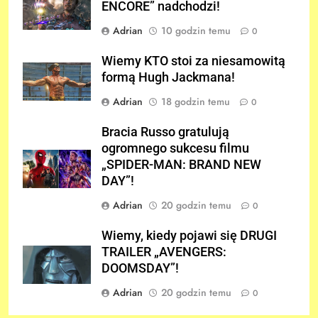
ENCORE” nadchodzi!
Adrian
10 godzin temu
0
Wiemy KTO stoi za niesamowitą
formą Hugh Jackmana!
Adrian
18 godzin temu
0
Bracia Russo gratulują
ogromnego sukcesu filmu
„SPIDER-MAN: BRAND NEW
DAY”!
Adrian
20 godzin temu
0
Wiemy, kiedy pojawi się DRUGI
TRAILER „AVENGERS:
DOOMSDAY”!
Adrian
20 godzin temu
0