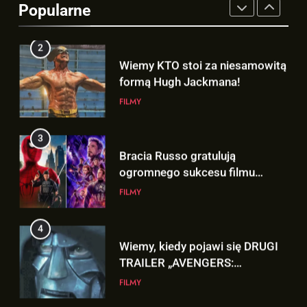
Popularne
FILMY
3
Bracia Russo gratulują
ogromnego sukcesu filmu
„SPIDER-MAN: BRAND NEW
FILMY
DAY”!
4
Wiemy, kiedy pojawi się DRUGI
TRAILER „AVENGERS:
DOOMSDAY”!
FILMY
5
Mamy wgląd na trailer
„AVENGERS: DOOMSDAY”
pokazany na SDCC!!!
FILMY