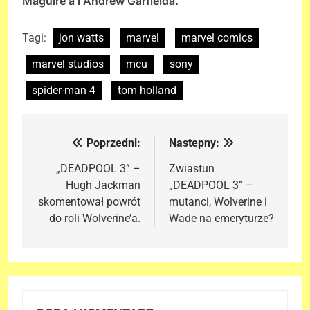
Maguire’a i Andrew Garfielda.
Tagi:
jon watts
marvel
marvel comics
marvel studios
mcu
sony
spider-man 4
tom holland
Poprzedni:
Nastepny:
Nawigacja
wpisu
„DEADPOOL 3” –
Zwiastun
Hugh Jackman
„DEADPOOL 3” –
skomentował powrót
mutanci, Wolverine i
do roli Wolverine’a.
Wade na emeryturze?