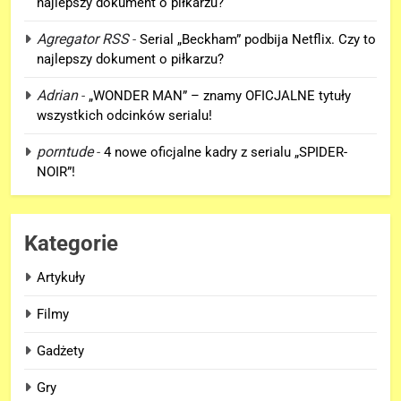
najlepszy dokument o piłkarzu?
ENCORE” nadchodzi!
Agregator RSS
-
Serial „Beckham” podbija Netflix. Czy to
FILMY
najlepszy dokument o piłkarzu?
6
Adrian
-
„WONDER MAN” – znamy OFICJALNE tytuły
Wiemy KTO stoi za niesamowitą
wszystkich odcinków serialu!
formą Hugh Jackmana!
porntude
-
4 nowe oficjalne kadry z serialu „SPIDER-
FILMY
NOIR”!
7
Bracia Russo gratulują
Kategorie
ogromnego sukcesu filmu
„SPIDER-MAN: BRAND NEW
FILMY
Artykuły
DAY”!
Filmy
8
Wiemy, kiedy pojawi się DRUGI
Gadżety
TRAILER „AVENGERS:
Gry
DOOMSDAY”!
FILMY