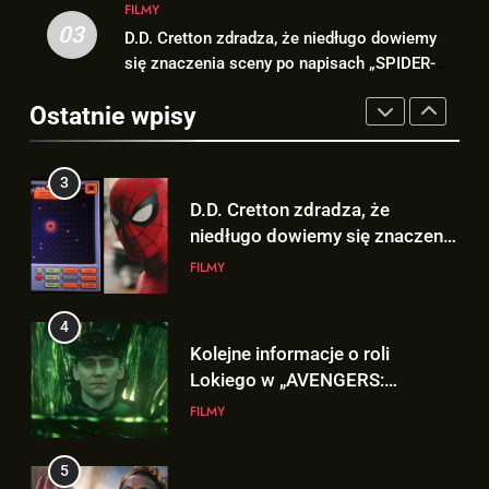
FILMY
3
03
D.D. Cretton zdradza, że niedługo dowiemy
2
D.D. Cretton zdradza, że
się znaczenia sceny po napisach „SPIDER-
Hulk NIE zapomniał, że Peter
niedługo dowiemy się znaczenia
MAN: BRAND NEW DAY”!
Parker to Spider-Man?!
sceny po napisach „SPIDER-
Ostatnie wpisy
FILMY
FILMY
MAN: BRAND NEW DAY”!
4
3
Kolejne informacje o roli
D.D. Cretton zdradza, że
Lokiego w „AVENGERS:
niedługo dowiemy się znaczenia
DOOMSDAY”!
FILMY
sceny po napisach „SPIDER-
FILMY
MAN: BRAND NEW DAY”!
5
4
Trailer „AVENGERS: ENDGAME
Kolejne informacje o roli
ENCORE” nadchodzi!
Lokiego w „AVENGERS:
FILMY
DOOMSDAY”!
FILMY
6
5
Wiemy KTO stoi za niesamowitą