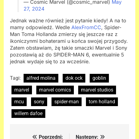
— Cosmic Marvel (@cosmic_marvel)
May
27, 2024
Jednak ważne również jest pytanie kiedy! A na to
mamy odpowiedź. Wedle
AlexFromCC
, Spider-
Man Toma Hollanda zmierzy się jeszcze raz z
ikoniczynmi bohaterami u końca swojej przygody.
Zatem obstawiam, żę takie smaczki Marvel i Sony
pozostawią aż do SPIDER-MAN 6, ewentualnie 5
jednak wydaje się to za wcześnie.
Tagi:
alfred molina
dok ock
goblin
marvel
marvel comics
marvel studios
mcu
sony
spider-man
tom holland
willem dafoe
Poprzedni:
Nastepny:
Nawigacja