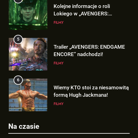
Kolejne informacje o roli
Lokiego w „AVENGERS:
DOOMSDAY”!
FILMY
5
Trailer „AVENGERS: ENDGAME
ENCORE” nadchodzi!
FILMY
6
5
Wiemy KTO stoi za niesamowitą
Trailer „AVENGERS: ENDGAME
formą Hugh Jackmana!
ENCORE” nadchodzi!
FILMY
FILMY
7
6
Na czasie
Bracia Russo gratulują
Wiemy KTO stoi za niesamowitą
ogromnego sukcesu filmu