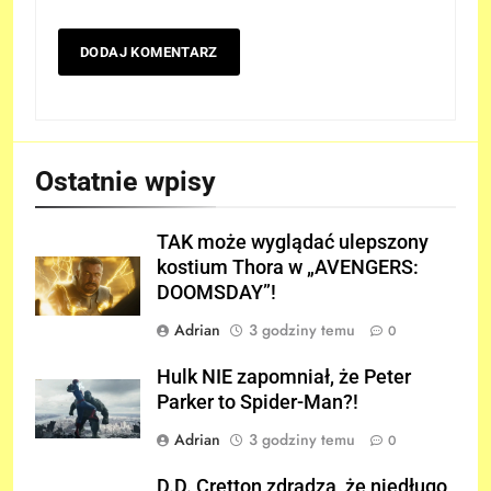
Ostatnie wpisy
TAK może wyglądać ulepszony
kostium Thora w „AVENGERS:
DOOMSDAY”!
Adrian
3 godziny temu
0
Hulk NIE zapomniał, że Peter
Parker to Spider-Man?!
Adrian
3 godziny temu
0
D.D. Cretton zdradza, że niedługo