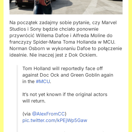
Na początek zadajmy sobie pytanie, czy Marvel
Studios i Sony będzie chciało ponownie
przywrócić Willema Dafoe i Alfreda Moline do
franczyzy Spider-Mana Toma Hollanda w MCU.
Norman Osborn w wykonaniu Dafoe to połączenie
idealnie. Nie inaczej jest z Dok Ockiem.
Tom Holland will reportedly face off
against Doc Ock and Green Goblin again
in the
#MCU
.
It’s not yet known if the original actors
will return.
(via
@AlexFromCC
)
pic.twitter.com/kPEjWp5Gaw