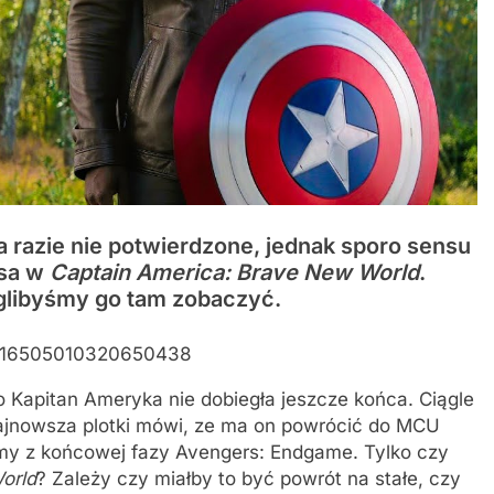
a razie nie potwierdzone, jednak sporo sensu
rsa w
Captain America: Brave New World
.
oglibyśmy go tam zobaczyć.
/1716505010320650438
 Kapitan Ameryka nie dobiegła jeszcze końca. Ciągle
Najnowsza plotki mówi, ze ma on powrócić do MCU
amy z końcowej fazy Avengers: Endgame. Tylko czy
orld
? Zależy czy miałby to być powrót na stałe, czy