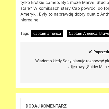
tylko krótkie cameo. Być może Marvel Studio
stałe? W komiksach stary Cap powróci do form
Ameryki. Były to naprawdę dobry duet z Ant
nierealne.
Tagi:
captain america
Captain America: Brav
Poprzedn
Nawigacja
wpisu
Wiadomo kiedy Sony planuje rozpocząć pl
zdjęciowy „Spider-Man 4
DODAJ KOMENTARZ