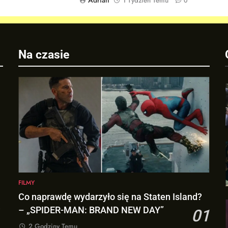
Adrian
1 Tydzień Temu
0
a
Na czasie
FILMY
Co naprawdę wydarzyło się na Staten Island?
– „SPIDER-MAN: BRAND NEW DAY”
01
2 Godziny Temu