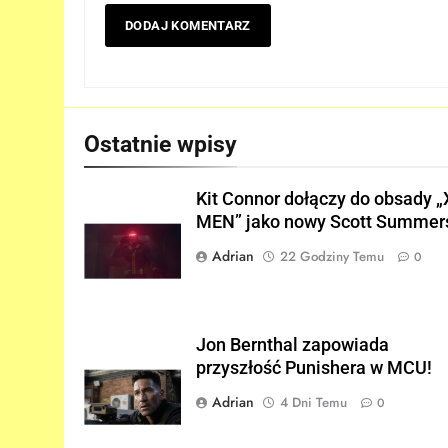
5
Tom Holland napisał list do
ekipy „SPIDER-MAN: BRAND
NEW DAY” i… potwierdził swó
FILMY
powrót!
Ostatnie wpisy
6
TA figurka LEGO
Kit Connor dołączy do obsady „
Niesamowitego Spider-Mana
MEN” jako nowy Scott Summer
jest warta tysiące dolarów!
GADŻETY
Adrian
22 Godziny Temu
0
7
Znamy szczegóły roli
Deadpoola Ryan Reynoldsa w
„AVENGERS: DOOMSDAY”!
FILMY
Jon Bernthal zapowiada
przyszłość Punishera w MCU!
8
Adrian
4 Dni Temu
0
„DUŻE DZIECI 3” OFICJALNIE
w produkcji Netflixa!