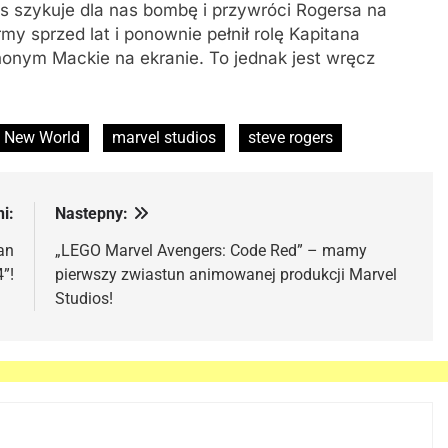
s szykuje dla nas bombę i przywróci Rogersa na
y sprzed lat i ponownie pełnił rolę Kapitana
honym Mackie na ekranie. To jednak jest wręcz
e New World
marvel studios
steve rogers
i:
Nastepny:
an
„LEGO Marvel Avengers: Code Red” – mamy
”!
pierwszy zwiastun animowanej produkcji Marvel
Studios!