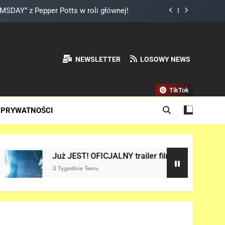
DAY” z Pepper Potts w roli głównej!
a do Odyna! – „AVENGERS: DOOMSDAY”
ady „X-MEN” jako nowy Scott Summers!
NEWSLETTER
LOSOWY NEWS
land? – „SPIDER-MAN: BRAND NEW DAY”
TikTok
DAY” z Pepper Potts w roli głównej!
 PRYWATNOŚCI
a do Odyna! – „AVENGERS: DOOMSDAY”
ady „X-MEN” jako nowy Scott Summers!
uż JEST! OFICJALNY trailer filmu „AVENGERS: DOOMSDAY” w s
Tygodnie Temu