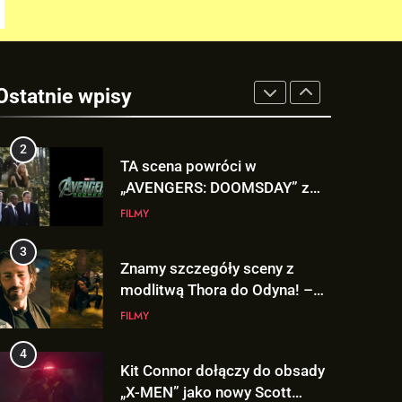
FILMY
1
Co naprawdę wydarzyło się na
Staten Island? – „SPIDER-
Ostatnie wpisy
MAN: BRAND NEW DAY”
FILMY
2
TA scena powróci w
„AVENGERS: DOOMSDAY” z
Pepper Potts w roli głównej!
FILMY
3
Znamy szczegóły sceny z
modlitwą Thora do Odyna! –
„AVENGERS: DOOMSDAY”
FILMY
4
Kit Connor dołączy do obsady
„X-MEN” jako nowy Scott