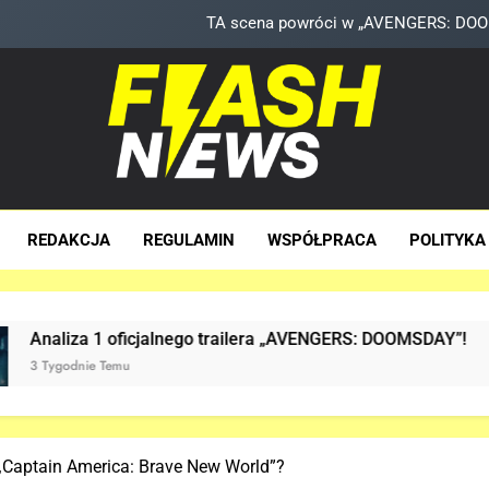
TA scena powróci w „AVENGERS: DOOMS
Znamy szczegóły sceny z modlitwą Thor
Kit Connor dołączy do obs
Co naprawdę wydarzyło się na Staten Is
sh News
za Dawka Newsów W Sieci
TA scena powróci w „AVENGERS: DOOMS
REDAKCJA
REGULAMIN
WSPÓŁPRACA
POLITYKA
Znamy szczegóły sceny z modlitwą Thor
Kit Connor dołączy do obs
ficjalnego trailera „AVENGERS: DOOMSDAY”!
J
u
3 
 „Captain America: Brave New World”?