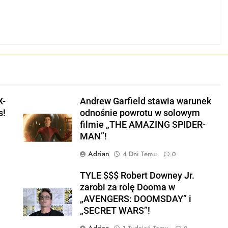
j
X-
Andrew Garfield stawia warunek
s!
odnośnie powrotu w solowym
filmie „THE AMAZING SPIDER-
MAN”!
Adrian
4 Dni Temu
0
TYLE $$$ Robert Downey Jr.
zarobi za rolę Dooma w
„AVENGERS: DOOMSDAY” i
„SECRET WARS”!