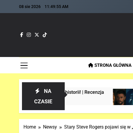
Skip
08 sie 2026
11:49:56 AM
to
content
Fla
Najszybs
STRONA GŁÓWNA
NA
r-Manie w historii! | Recenzja
Analiza 1 o
3 Tygodnie Tem
CZASIE
Home
Newsy
Stary Steve Rogers pojawi się w