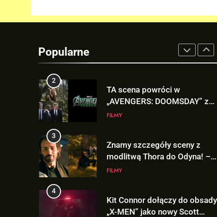
FILMY
1
Co naprawdę wydarzyło się n
Staten Island? – „SPIDER-
Popularne
MAN: BRAND NEW DAY”
FILMY
2
TA scena powróci w
„AVENGERS: DOOMSDAY” z
Pepper Potts w roli głównej!
FILMY
3
Znamy szczegóły sceny z
modlitwą Thora do Odyna! –
„AVENGERS: DOOMSDAY”
FILMY
4
Kit Connor dołączy do obsady
„X-MEN” jako nowy Scott