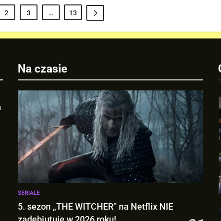
2
3
…
13
Na czasie
a
SERIALE
5. sezon „THE WITCHER” na Netflix NIE
zadebiutuje w 2026 roku!