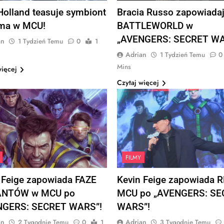
olland teasuje symbiont
Bracia Russo zapowiada
ma w MCU!
BATTLEWORLD w
„AVENGERS: SECRET WA
an
1 Tydzień Temu
0
1
Adrian
1 Tydzień Temu
0
Mins
więcej
Czytaj więcej
FILMY
 Feige zapowiada FAZE
Kevin Feige zapowiada 
NTÓW w MCU po
MCU po „AVENGERS: SE
NGERS: SECRET WARS”!
WARS”!
an
Adrian
2 Tygodnie Temu
0
1
3 Tygodnie Temu