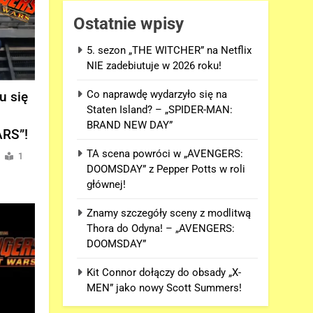
Ostatnie wpisy
5. sezon „THE WITCHER” na Netflix
NIE zadebiutuje w 2026 roku!
Co naprawdę wydarzyło się na
u się
Staten Island? – „SPIDER-MAN:
BRAND NEW DAY”
RS”!
TA scena powróci w „AVENGERS:
1
DOOMSDAY” z Pepper Potts w roli
głównej!
Znamy szczegóły sceny z modlitwą
Thora do Odyna! – „AVENGERS:
DOOMSDAY”
Kit Connor dołączy do obsady „X-
MEN” jako nowy Scott Summers!