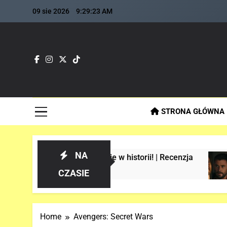
Skip
09 sie 2026
9:29:24 AM
to
content
Fla
Najszybs
STRONA GŁÓWNA
NA
 Spider-Manie w historii! | Recenzja
Analiz
3 Tygod
CZASIE
Home
Avengers: Secret Wars