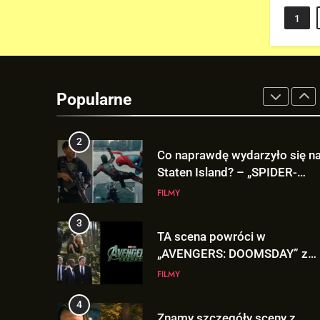
Deadpoola Ryan Reynoldsa w
1
„AVENGERS: DOOMSDAY”!
FILMY
1
5. sezon „THE WITCHER” na
Netflix NIE zadebiutuje w
Popularne
2026 roku!
SERIALE
2
Co naprawdę wydarzyło się n
Staten Island? – „SPIDER-
MAN: BRAND NEW DAY”
FILMY
3
TA scena powróci w
„AVENGERS: DOOMSDAY” z
Pepper Potts w roli głównej!
FILMY
4
Znamy szczegóły sceny z