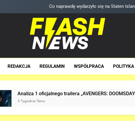
Co naprawdę wydarzyło się na Staten Is
TA scena powróci w „AVENGERS: DOOMS
Znamy szczegóły sceny z modlitwą Thor
5. sezon „THE WITCHER” na
sh News
za Dawka Newsów W Sieci
Co naprawdę wydarzyło się na Staten Is
REDAKCJA
REGULAMIN
WSPÓŁPRACA
POLITYKA
TA scena powróci w „AVENGERS: DOOMS
Znamy szczegóły sceny z modlitwą Thor
a 1 oficjalnego trailera „AVENGERS: DOOMSDAY”!
nie Temu