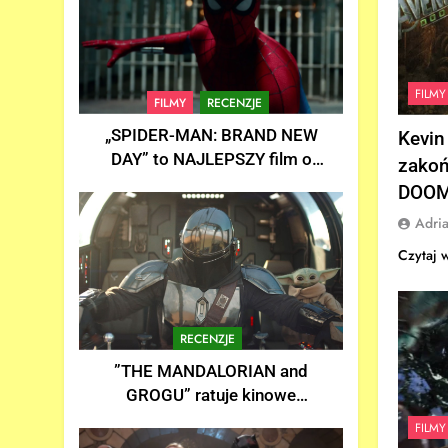
FILMY
FILMY
RECENZJE
„SPIDER-MAN: BRAND NEW
Kevin
DAY” to NAJLEPSZY film o
zako
Spider-Manie w historii! |
DOOM
Recenzja
Adri
Czytaj 
RECENZJE
”THE MANDALORIAN and
GROGU” ratuje kinowe
uniwersum STAR-WARS? |
FILMY
Recenzja