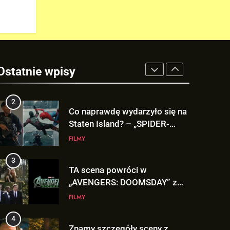
Deadpoola Ryan Reynoldsa w
„AVENGERS: DOOMSDAY”!
FILMY
1
5. sezon „THE WITCHER” na
Netflix NIE zadebiutuje w
Ostatnie wpisy
2026 roku!
SERIALE
2
Co naprawdę wydarzyło się na
Staten Island? – „SPIDER-
MAN: BRAND NEW DAY”
FILMY
3
TA scena powróci w
„AVENGERS: DOOMSDAY” z
Pepper Potts w roli głównej!
FILMY
4
Znamy szczegóły sceny z