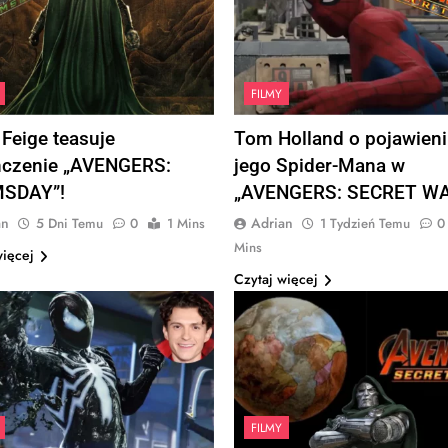
FILMY
 Feige teasuje
Tom Holland o pojawieni
ńczenie „AVENGERS:
jego Spider-Mana w
SDAY”!
„AVENGERS: SECRET WA
an
Adrian
5 Dni Temu
0
1 Mins
1 Tydzień Temu
0
Mins
więcej
Czytaj więcej
FILMY