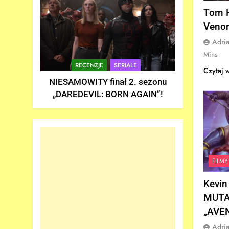
Tom H
Veno
Adri
Mins
RECENZJE
SERIALE
Czytaj 
NIESAMOWITY finał 2. sezonu
„DAREDEVIL: BORN AGAIN”!
FILMY
Kevin
MUTA
„AVE
Adri