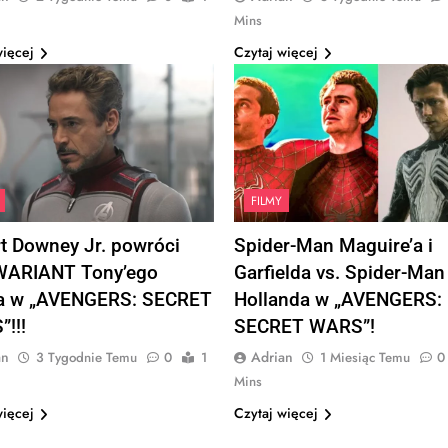
Mins
więcej
Czytaj więcej
FILMY
t Downey Jr. powróci
Spider-Man Maguire’a i
j
WARIANT Tony’ego
Garfielda vs. Spider-Man
ka w „AVENGERS: SECRET
Hollanda w „AVENGERS:
!!!
SECRET WARS”!
an
Adrian
3 Tygodnie Temu
0
1
1 Miesiąc Temu
0
Mins
więcej
Czytaj więcej