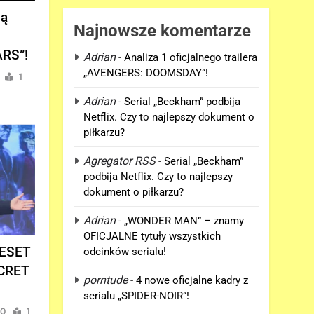
ją
Najnowsze komentarze
RS”!
Adrian
-
Analiza 1 oficjalnego trailera
„AVENGERS: DOOMSDAY”!
1
Adrian
-
Serial „Beckham” podbija
Netflix. Czy to najlepszy dokument o
piłkarzu?
Agregator RSS
-
Serial „Beckham”
podbija Netflix. Czy to najlepszy
dokument o piłkarzu?
Adrian
-
„WONDER MAN” – znamy
OFICJALNE tytuły wszystkich
RESET
odcinków serialu!
CRET
porntude
-
4 nowe oficjalne kadry z
serialu „SPIDER-NOIR”!
0
1