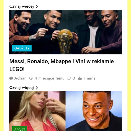
Czytaj więcej
GADŻETY
Messi, Ronaldo, Mbappe i Vini w reklamie
LEGO!
Adrian
4 miesiące temu
0
1 mins
Czytaj więcej
SPORT