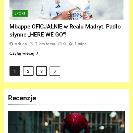
SPORT
Mbappe OFICJALNIE w Realu Madryt. Padło
słynne „HERE WE GO”!
Adrian
2 lata temu
0
1 mins
Czytaj więcej
1
2
3
Recenzje