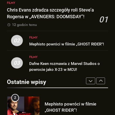
Co naprawdę wydarzyło się na
FILMY
Chris Evans zdradza szczegóły
Staten Island? – „SPIDER-MAN:
Chris Evans zdradza szczegóły roli Steve’a
roli Steve’a Rogersa w
BRAND NEW DAY”
FILMY
Rogersa w „AVENGERS: DOOMSDAY”!
01
„AVENGERS: DOOMSDAY”!
FILMY
12 godzin temu
1
2
Chris Evans zdradza szczegóły
FILMY
Mephisto powróci w filmie
02
roli Steve’a Rogersa w
Mephisto powróci w filmie „GHOST RIDER”!
„GHOST RIDER”!
„AVENGERS: DOOMSDAY”!
FILMY
FILMY
FILMY
03
Dafne Keen rozmawia z Marvel Studios o
2
3
powrocie jako X-23 w MCU!
Mephisto powróci w filmie
Dafne Keen rozmawia z Marvel
„GHOST RIDER”!
Studios o powrocie jako X-23 w
Ostatnie wpisy
FILMY
MCU!
FILMY
3
4
Dafne Keen rozmawia z Marvel
„X-MEN”, „GHOST RIDER” i
Studios o powrocie jako X-23 w
„BLACK PANTHER 3” – TE filmy