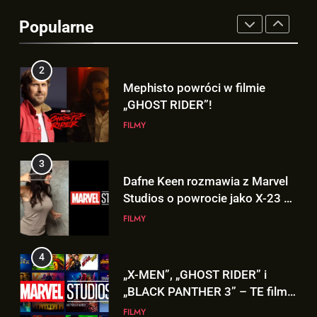
„GHOST RIDER”!
Popularne
FILMY
3
Dafne Keen rozmawia z Marvel
Studios o powrocie jako X-23 w
MCU!
FILMY
4
„X-MEN”, „GHOST RIDER” i
„BLACK PANTHER 3” – TE filmy
zobaczymy w 2028 roku!
FILMY
5
OFICJALNY wgląd na
pomocników Doctora Dooma i
Doctora Strange’a w
FILMY