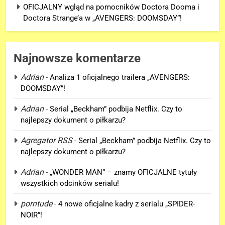
OFICJALNY wgląd na pomocników Doctora Dooma i
Doctora Strange’a w „AVENGERS: DOOMSDAY”!
Najnowsze komentarze
Adrian
-
Analiza 1 oficjalnego trailera „AVENGERS:
DOOMSDAY”!
5
Adrian
-
Serial „Beckham” podbija Netflix. Czy to
OFICJALNY wgląd na
najlepszy dokument o piłkarzu?
pomocników Doctora Dooma i
Doctora Strange’a w
Agregator RSS
-
Serial „Beckham” podbija Netflix. Czy to
FILMY
„AVENGERS: DOOMSDAY”!
najlepszy dokument o piłkarzu?
6
Adrian
-
„WONDER MAN” – znamy OFICJALNE tytuły
Nowy wgląd na Doctora Dooma
wszystkich odcinków serialu!
prosto z plakatu na D23!
porntude
-
4 nowe oficjalne kadry z serialu „SPIDER-
NEWSY
NOIR”!