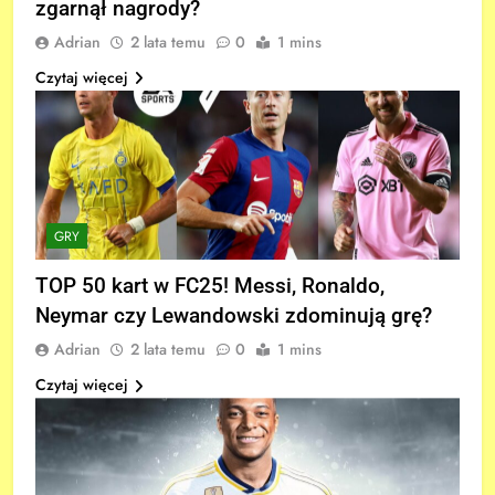
zgarnął nagrody?
Adrian
2 lata temu
0
1 mins
Czytaj więcej
GRY
TOP 50 kart w FC25! Messi, Ronaldo,
Neymar czy Lewandowski zdominują grę?
Adrian
2 lata temu
0
1 mins
Czytaj więcej