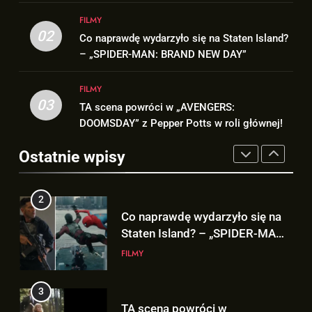
2
1
FILMY
Co naprawdę wydarzyło się na
5. sezon „THE WITCHER” na
02
Co naprawdę wydarzyło się na Staten Island?
Staten Island? – „SPIDER-MAN:
Netflix NIE zadebiutuje w 2026
– „SPIDER-MAN: BRAND NEW DAY”
BRAND NEW DAY”
FILMY
roku!
SERIALE
FILMY
3
03
TA scena powróci w „AVENGERS:
2
TA scena powróci w
DOOMSDAY” z Pepper Potts w roli głównej!
Co naprawdę wydarzyło się na
„AVENGERS: DOOMSDAY” z
Staten Island? – „SPIDER-MAN:
Pepper Potts w roli głównej!
Ostatnie wpisy
FILMY
BRAND NEW DAY”
FILMY
4
3
Znamy szczegóły sceny z
TA scena powróci w
modlitwą Thora do Odyna! –
„AVENGERS: DOOMSDAY” z
„AVENGERS: DOOMSDAY”
FILMY
Pepper Potts w roli głównej!
FILMY
5
4
Kit Connor dołączy do obsady
Znamy szczegóły sceny z