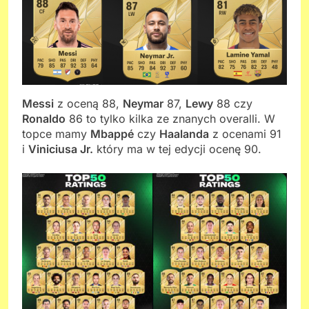
Messi
z oceną 88,
Neymar
87,
Lewy
88 czy
Ronaldo
86 to tylko kilka ze znanych overalli. W
topce mamy
Mbappé
czy
Haalanda
z ocenami 91
i
Viniciusa Jr.
który ma w tej edycji ocenę 90.