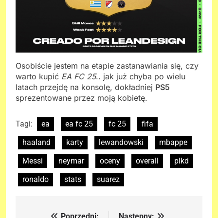
Osobiście jestem na etapie zastanawiania się, czy
warto kupić
EA FC 25
.. jak już chyba po wielu
latach przejdę na konsolę, dokładniej
PS5
sprezentowane przez moją kobietę.
Tagi:
ea
ea fc 25
fc 25
fifa
haaland
karty
lewandowski
mbappe
Messi
neymar
oceny
overall
plkd
ronaldo
stats
suarez
Poprzedni:
Nastepny: