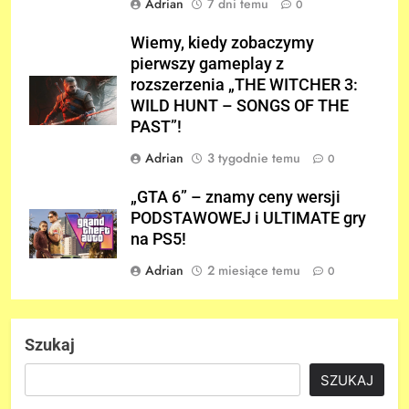
Adrian
7 dni temu
0
Wiemy, kiedy zobaczymy
pierwszy gameplay z
rozszerzenia „THE WITCHER 3:
WILD HUNT – SONGS OF THE
PAST”!
Adrian
3 tygodnie temu
0
„GTA 6” – znamy ceny wersji
PODSTAWOWEJ i ULTIMATE gry
na PS5!
Adrian
2 miesiące temu
0
Szukaj
SZUKAJ