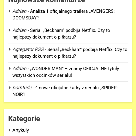
Adrian
-
Analiza 1 oficjalnego trailera „AVENGERS:
DOOMSDAY”!
5
Adrian
-
Serial „Beckham” podbija Netflix. Czy to
Kit Connor dołączy do obsady
najlepszy dokument o piłkarzu?
„X-MEN” jako nowy Scott
Summers!
Agregator RSS
-
Serial „Beckham” podbija Netflix. Czy to
NEWSY
najlepszy dokument o piłkarzu?
6
Adrian
-
„WONDER MAN” – znamy OFICJALNE tytuły
Tom Holland napisał list do
wszystkich odcinków serialu!
ekipy „SPIDER-MAN: BRAND
porntude
-
4 nowe oficjalne kadry z serialu „SPIDER-
NEW DAY” i… potwierdził swój
FILMY
NOIR”!
powrót!
7
TA figurka LEGO
Kategorie
Niesamowitego Spider-Mana
jest warta tysiące dolarów!
GADŻETY
Artykuły