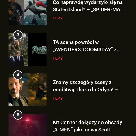
TA scena powróci w
„AVENGERS: DOOMSDAY” z
Pepper Potts w roli głównej!
FILMY
4
Znamy szczegóły sceny z
modlitwą Thora do Odyna! –
„AVENGERS: DOOMSDAY”
FILMY
5
Kit Connor dołączy do obsady
„X-MEN” jako nowy Scott
Summers!
NEWSY
6
5
Tom Holland napisał list do
Kit Connor dołączy do obsady
ekipy „SPIDER-MAN: BRAND
„X-MEN” jako nowy Scott