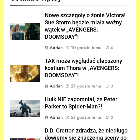
Nowe szczegoły o żonie Victora!
Sue Storm będzie miała ważny
wątek w „AVENGERS:
DOOMSDAY”!
Adrian
10 godzin temu
0
TAK może wyglądać ulepszony
kostium Thora w „AVENGERS:
DOOMSDAY”!
Adrian
21 godzin temu
0
Hulk NIE zapomniał, że Peter
Parker to Spider-Man?!
Adrian
21 godzin temu
0
D.D. Cretton zdradza, że niedługo
dowiemy się znaczenia sceny po