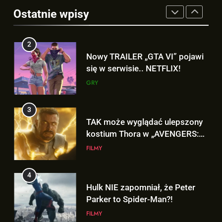
Victora! Sue Storm będzie miała
Ostatnie wpisy
ważny wątek w „AVENGERS:
FILMY
3
DOOMSDAY”!
TAK może wyglądać ulepszony
2
kostium Thora w „AVENGERS:
Nowy TRAILER „GTA VI” pojawi
DOOMSDAY”!
FILMY
się w serwisie.. NETFLIX!
GRY
4
Hulk NIE zapomniał, że Peter
3
Parker to Spider-Man?!
TAK może wyglądać ulepszony
FILMY
kostium Thora w „AVENGERS:
DOOMSDAY”!
FILMY
5
D.D. Cretton zdradza, że
4
niedługo dowiemy się znaczenia
Hulk NIE zapomniał, że Peter
sceny po napisach „SPIDER-
FILMY
Parker to Spider-Man?!
MAN: BRAND NEW DAY”!
FILMY
6