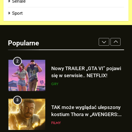
Seriale
FILMY
Sport
1
Nowe szczegoły o żonie
Victora! Sue Storm będzie miała
Popularne
ważny wątek w „AVENGERS:
FILMY
DOOMSDAY”!
2
Nowy TRAILER „GTA VI” pojawi
się w serwisie.. NETFLIX!
GRY
3
TAK może wyglądać ulepszony
kostium Thora w „AVENGERS:
DOOMSDAY”!
FILMY