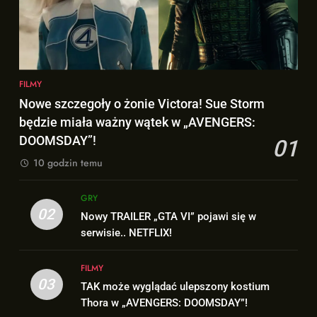
6
ENCORE” nadchodzi!
Kolejne informacje o roli
FILMY
Lokiego w „AVENGERS:
DOOMSDAY”!
FILMY
8
FILMY
Wiemy KTO stoi za niesamowitą
7
Nowe szczegoły o żonie Victora! Sue Storm
formą Hugh Jackmana!
Trailer „AVENGERS: ENDGAME
będzie miała ważny wątek w „AVENGERS:
FILMY
ENCORE” nadchodzi!
DOOMSDAY”!
01
FILMY
10 godzin temu
1
Nowe szczegoły o żonie
8
GRY
Victora! Sue Storm będzie miała
Wiemy KTO stoi za niesamowitą
02
Nowy TRAILER „GTA VI” pojawi się w
ważny wątek w „AVENGERS:
FILMY
formą Hugh Jackmana!
serwisie.. NETFLIX!
DOOMSDAY”!
FILMY
2
FILMY
Nowy TRAILER „GTA VI” pojawi
03
TAK może wyglądać ulepszony kostium
1
się w serwisie.. NETFLIX!
Thora w „AVENGERS: DOOMSDAY”!
Nowe szczegoły o żonie
GRY