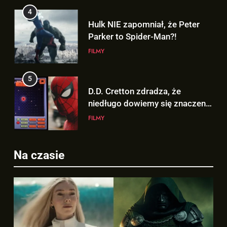
4
Hulk NIE zapomniał, że Peter
Parker to Spider-Man?!
FILMY
5
D.D. Cretton zdradza, że
niedługo dowiemy się znaczenia
sceny po napisach „SPIDER-
FILMY
MAN: BRAND NEW DAY”!
6
Na czasie
Kolejne informacje o roli
5
Lokiego w „AVENGERS:
D.D. Cretton zdradza, że
DOOMSDAY”!
FILMY
niedługo dowiemy się znaczenia
sceny po napisach „SPIDER-
FILMY
7
MAN: BRAND NEW DAY”!
Trailer „AVENGERS: ENDGAME