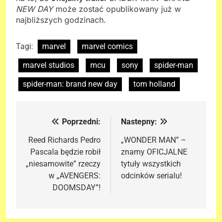
NEW DAY
może zostać opublikowany już w
najbliższych godzinach.
Tagi:
marvel
marvel comics
marvel studios
mcu
sony
spider-man
spider-man: brand new day
tom holland
Poprzedni:
Nastepny:
Nawigacja
wpisu
Reed Richards Pedro
„WONDER MAN” –
Pascala będzie robił
znamy OFICJALNE
„niesamowite” rzeczy
tytuły wszystkich
w „AVENGERS:
odcinków serialu!
DOOMSDAY”!