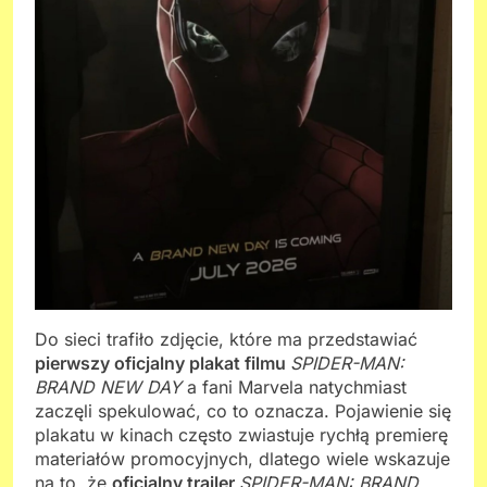
Do sieci trafiło zdjęcie, które ma przedstawiać
pierwszy oficjalny plakat filmu
SPIDER-MAN:
BRAND NEW DAY
a fani Marvela natychmiast
zaczęli spekulować, co to oznacza. Pojawienie się
plakatu w kinach często zwiastuje rychłą premierę
materiałów promocyjnych, dlatego wiele wskazuje
na to, że
oficjalny trailer
SPIDER-MAN: BRAND