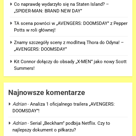
Co naprawdę wydarzyło się na Staten Island? –
„SPIDER-MAN: BRAND NEW DAY”
TA scena powróci w „AVENGERS: DOOMSDAY” z Pepper
Potts w roli głównej!
Znamy szczegóły sceny z modlitwą Thora do Odyna! –
„AVENGERS: DOOMSDAY”
Kit Connor dołączy do obsady „X-MEN” jako nowy Scott
Summers!
Najnowsze komentarze
Adrian
-
Analiza 1 oficjalnego trailera „AVENGERS:
DOOMSDAY”!
5
Adrian
-
Serial „Beckham” podbija Netflix. Czy to
Kit Connor dołączy do obsady
najlepszy dokument o piłkarzu?
„X-MEN” jako nowy Scott