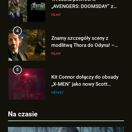
Znamy szczegóły sceny z
modlitwą Thora do Odyna! –
„AVENGERS: DOOMSDAY”
FILMY
5
Kit Connor dołączy do obsady
„X-MEN” jako nowy Scott
Summers!
NEWSY
6
5
Tom Holland napisał list do
Kit Connor dołączy do obsady
ekipy „SPIDER-MAN: BRAND
„X-MEN” jako nowy Scott
NEW DAY” i… potwierdził swój
FILMY
Summers!
NEWSY
powrót!
7
Na czasie
6
TA figurka LEGO
Tom Holland napisał list do
Niesamowitego Spider-Mana
ekipy „SPIDER-MAN: BRAND
jest warta tysiące dolarów!