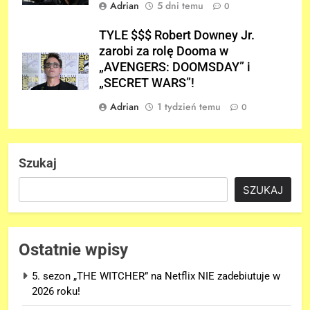
Adrian
5 dni temu
0
TYLE $$$ Robert Downey Jr.
zarobi za rolę Dooma w
„AVENGERS: DOOMSDAY” i
„SECRET WARS”!
Adrian
1 tydzień temu
0
Szukaj
SZUKAJ
Ostatnie wpisy
5. sezon „THE WITCHER” na Netflix NIE zadebiutuje w
2026 roku!