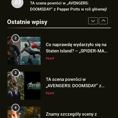
3
03
TA scena powróci w „AVENGERS:
2
TA scena powróci w
DOOMSDAY” z Pepper Potts w roli głównej!
Co naprawdę wydarzyło się na
„AVENGERS: DOOMSDAY” z
Staten Island? – „SPIDER-MAN:
Pepper Potts w roli głównej!
Ostatnie wpisy
FILMY
BRAND NEW DAY”
FILMY
4
3
Znamy szczegóły sceny z
TA scena powróci w
modlitwą Thora do Odyna! –
„AVENGERS: DOOMSDAY” z
„AVENGERS: DOOMSDAY”
FILMY
Pepper Potts w roli głównej!
FILMY
5
4
Kit Connor dołączy do obsady
Znamy szczegóły sceny z
„X-MEN” jako nowy Scott
modlitwą Thora do Odyna! –
Summers!
NEWSY
„AVENGERS: DOOMSDAY”
FILMY
6
5
Tom Holland napisał list do
Kit Connor dołączy do obsady