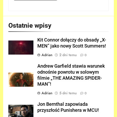
Ostatnie wpisy
Kit Connor dołączy do obsady „X-
MEN” jako nowy Scott Summers!
Adrian
2 dni temu
0
Andrew Garfield stawia warunek
odnośnie powrotu w solowym
filmie „THE AMAZING SPIDER-
MAN”!
Adrian
5 dni temu
0
Jon Bernthal zapowiada
przyszłość Punishera w MCU!