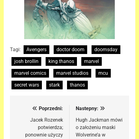
Tagi:
Avengers
doctor doom
doomsday
josh brollin
king thanos
marvel
marvel comics
marvel studios
mcu
secret wars
stark
thanos
Poprzedni:
Nastepny:
Nawigacja
wpisu
Jacek Rozenek
Hugh Jackman mówi
potwierdza;
o założeniu maski
ponownie użyczy
Wolverine’a w