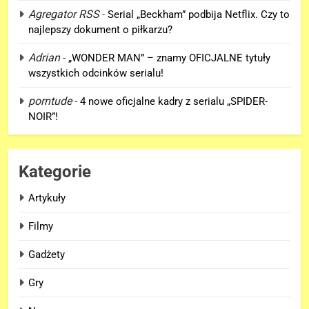
Agregator RSS
-
Serial „Beckham” podbija Netflix. Czy to
Summers!
NEWSY
najlepszy dokument o piłkarzu?
6
Adrian
-
„WONDER MAN” – znamy OFICJALNE tytuły
Tom Holland napisał list do
wszystkich odcinków serialu!
ekipy „SPIDER-MAN: BRAND
porntude
-
4 nowe oficjalne kadry z serialu „SPIDER-
NEW DAY” i… potwierdził swój
FILMY
NOIR”!
powrót!
7
TA figurka LEGO
Kategorie
Niesamowitego Spider-Mana
jest warta tysiące dolarów!
Artykuły
GADŻETY
Filmy
8
Gadżety
Znamy szczegóły roli
Deadpoola Ryan Reynoldsa w
Gry
„AVENGERS: DOOMSDAY”!
FILMY