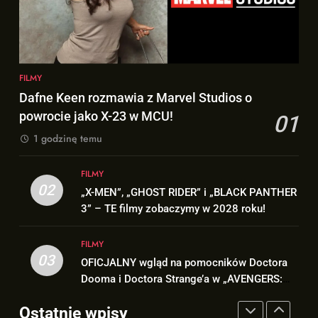
FILMY
8
Znamy szczegóły sceny z
7
modlitwą Thora do Odyna! –
TA scena powróci w
„AVENGERS: DOOMSDAY”
FILMY
„AVENGERS: DOOMSDAY” z
FILMY
Pepper Potts w roli głównej!
FILMY
Dafne Keen rozmawia z Marvel Studios o
1
powrocie jako X-23 w MCU!
01
Dafne Keen rozmawia z Marvel
8
Studios o powrocie jako X-23 w
1 godzinę temu
Znamy szczegóły sceny z
MCU!
FILMY
modlitwą Thora do Odyna! –
FILMY
„AVENGERS: DOOMSDAY”
02
FILMY
„X-MEN”, „GHOST RIDER” i „BLACK PANTHER
2
3” – TE filmy zobaczymy w 2028 roku!
„X-MEN”, „GHOST RIDER” i
1
„BLACK PANTHER 3” – TE filmy
FILMY
Dafne Keen rozmawia z Marvel
zobaczymy w 2028 roku!
FILMY
03
OFICJALNY wgląd na pomocników Doctora
Studios o powrocie jako X-23 w
Dooma i Doctora Strange’a w „AVENGERS:
MCU!
FILMY
3
DOOMSDAY”!
OFICJALNY wgląd na
Ostatnie wpisy