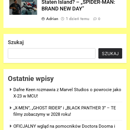
Staten Island? – „SPIDER-MAN:
BRAND NEW DAY”
Adrian
1 dzień temu
0
Szukaj
SZUKAJ
Ostatnie wpisy
Dafne Keen rozmawia z Marvel Studios o powrocie jako
X-23 w MCU!
„X-MEN”, „GHOST RIDER” i „BLACK PANTHER 3” – TE
filmy zobaczymy w 2028 roku!
OFICJALNY wgląd na pomocników Doctora Dooma i