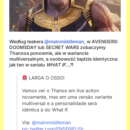
Według leakera
@mainmiddleman
, w AVENGERS:
DOOMSDAY lub SECRET WARS zobaczymy
Thanosa ponownie, ale w wariancie
multiversalnym, a osobowość będzie identyczna
jak ten w serialu
WHAT IF…?
!
LARGA O OSSO!
Vamos ver o Thanos em live action
novamente, mas em uma versão variante
multiversal e a personalidade será
idêntica à do What If.
Via:
@mainmiddleman
pic.twitter.com/EN5F6IEUSc