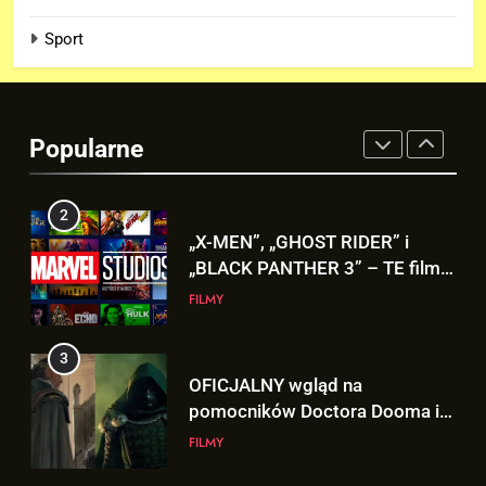
Dafne Keen rozmawia z Marvel
Studios o powrocie jako X-23 w
Sport
MCU!
FILMY
2
Popularne
„X-MEN”, „GHOST RIDER” i
„BLACK PANTHER 3” – TE filmy
zobaczymy w 2028 roku!
FILMY
3
OFICJALNY wgląd na
pomocników Doctora Dooma i
Doctora Strange’a w
FILMY
„AVENGERS: DOOMSDAY”!
4
Nowy wgląd na Doctora Dooma
prosto z plakatu na D23!