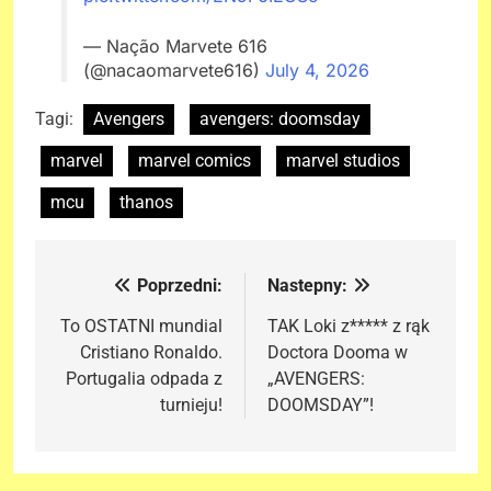
— Nação Marvete 616
(@nacaomarvete616)
July 4, 2026
Tagi:
Avengers
avengers: doomsday
marvel
marvel comics
marvel studios
mcu
thanos
Poprzedni:
Nastepny:
Nawigacja
wpisu
To OSTATNI mundial
TAK Loki z***** z rąk
Cristiano Ronaldo.
Doctora Dooma w
Portugalia odpada z
„AVENGERS:
turnieju!
DOOMSDAY”!