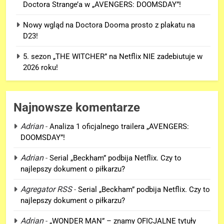
Doctora Strange’a w „AVENGERS: DOOMSDAY”!
Nowy wgląd na Doctora Dooma prosto z plakatu na
D23!
5. sezon „THE WITCHER” na Netflix NIE zadebiutuje w
2026 roku!
Najnowsze komentarze
Adrian
-
Analiza 1 oficjalnego trailera „AVENGERS:
DOOMSDAY”!
Adrian
-
Serial „Beckham” podbija Netflix. Czy to
najlepszy dokument o piłkarzu?
5
5. sezon „THE WITCHER” na
Agregator RSS
-
Serial „Beckham” podbija Netflix. Czy to
Netflix NIE zadebiutuje w 2026
najlepszy dokument o piłkarzu?
roku!
SERIALE
Adrian
-
„WONDER MAN” – znamy OFICJALNE tytuły