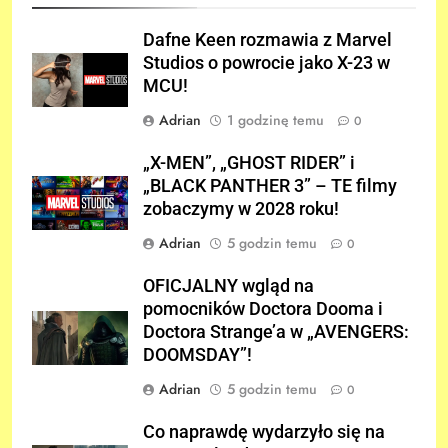
Dafne Keen rozmawia z Marvel
Studios o powrocie jako X-23 w
MCU!
Adrian
1 godzinę temu
0
„X-MEN”, „GHOST RIDER” i
„BLACK PANTHER 3” – TE filmy
zobaczymy w 2028 roku!
Adrian
5 godzin temu
0
OFICJALNY wgląd na
pomocników Doctora Dooma i
Doctora Strange’a w „AVENGERS:
DOOMSDAY”!
Adrian
5 godzin temu
0
Co naprawdę wydarzyło się na