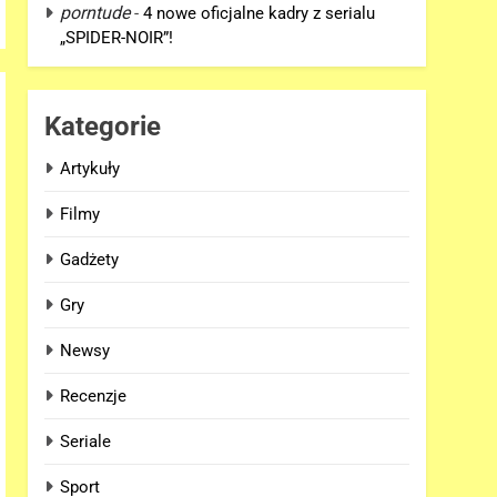
porntude
-
4 nowe oficjalne kadry z serialu
„SPIDER-NOIR”!
Kategorie
Artykuły
Filmy
Gadżety
Gry
Newsy
Recenzje
Seriale
Sport