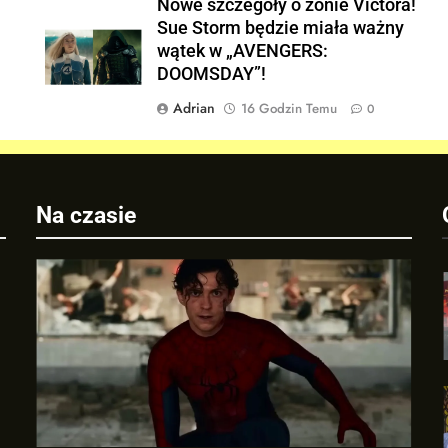
w
Nowe szczegoły o żonie Victora!
Sue Storm będzie miała ważny
wątek w „AVENGERS:
DOOMSDAY”!
Adrian
16 Godzin Temu
0
Na czasie
j