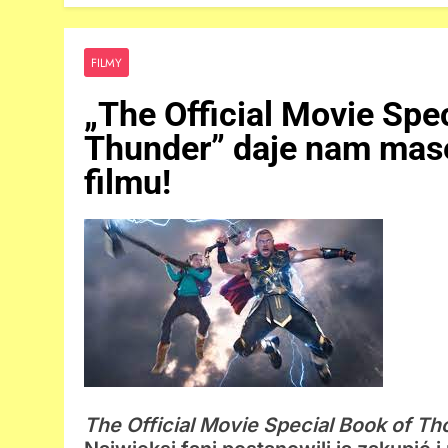
FILMY
„The Official Movie Spe
Thunder” daje nam masę
filmu!
The Official Movie Special Book of T