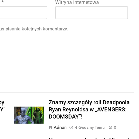
l
*
Witryna internetowa
as pisania kolejnych komentarzy.
py
Znamy szczegóły roli Deadpoola
Y”
Ryan Reynoldsa w „AVENGERS:
DOOMSDAY”!
Adrian
4 Godziny Temu
0