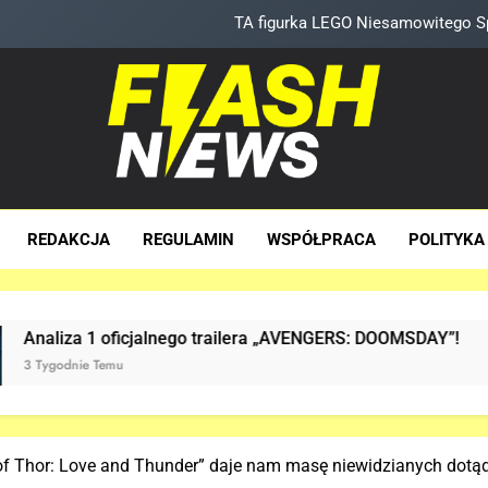
TA figurka LEGO Niesamowitego Sp
Znamy szczegóły roli Deadpoola Ryan
„DUŻE DZIEC
Tom Holland napisał list do ekipy „SPIDER-MAN: BRAND 
sh News
za Dawka Newsów W Sieci
TA figurka LEGO Niesamowitego Sp
REDAKCJA
REGULAMIN
WSPÓŁPRACA
POLITYKA
Znamy szczegóły roli Deadpoola Ryan
„DUŻE DZIEC
1 oficjalnego trailera „AVENGERS: DOOMSDAY”!
Temu
 of Thor: Love and Thunder” daje nam masę niewidzianych dotąd 