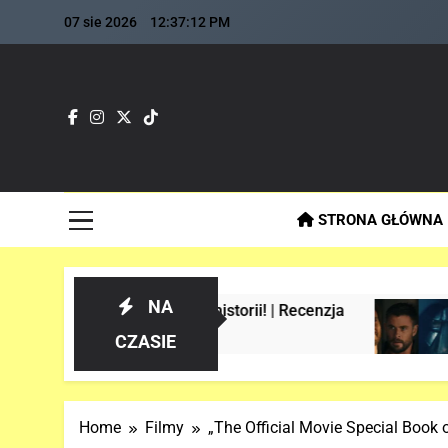
Skip
07 sie 2026
12:37:13 PM
to
content
Fla
Najszybs
STRONA GŁÓWNA
NA
ider-Manie w historii! | Recenzja
Analiza 
3 Tygodnie 
CZASIE
Home
Filmy
„The Official Movie Special Book