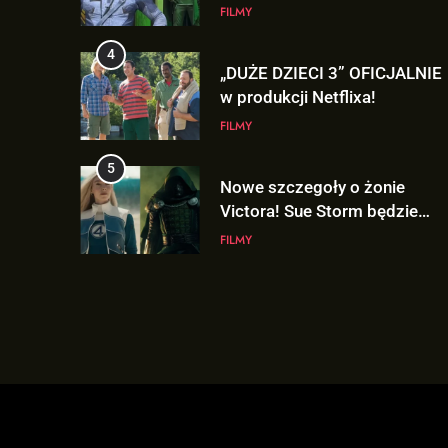
„AVENGERS: DOOMSDAY”!
FILMY
4
„DUŻE DZIECI 3” OFICJALNIE
w produkcji Netflixa!
FILMY
5
Nowe szczegoły o żonie
Victora! Sue Storm będzie
miała ważny wątek w
FILMY
„AVENGERS: DOOMSDAY”!
6
Nowy TRAILER „GTA VI”
pojawi się w serwisie..
NETFLIX!
GRY
7
TAK może wyglądać
ulepszony kostium Thora w