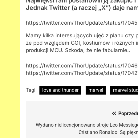
Najwięksi fani postanowili ją zakupić 
Jednak Twitter (a raczej „X”) daje na
https://twitter.com/ThorUpdate/status/17
Mamy kilka interesujących ujęć z planu czy 
że pod względem CGI, kostiumów i różnych 
produkcji MCU. Szkoda, że nie fabularnie..
https://twitter.com/ThorUpdate/status/170
https://twitter.com/ThorUpdate/status/170
Tagi:
love and thunder
marvel
marvel stu
Poprzedn
Nawigacja
wpisu
Wydano nielicencjonowane stroje Leo Messiego
Cristiano Ronaldo. Są piękn