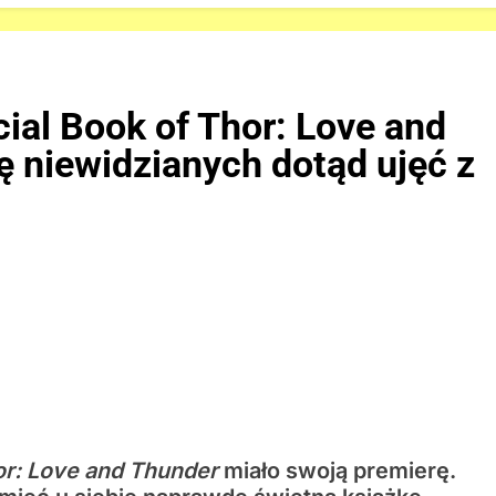
cial Book of Thor: Love and
 niewidzianych dotąd ujęć z
hor: Love and Thunder
miało swoją premierę.