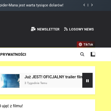
ider-Mana jest warta tysiące dolarów!
 Reynoldsa w „AVENGERS: DOOMSDAY”!
I 3” OFICJALNIE w produkcji Netflixa!
NEWSLETTER
LOSOWY NEWS
NEW DAY” i… potwierdził swój powrót!
TikTok
ider-Mana jest warta tysiące dolarów!
 PRYWATNOŚCI
 Reynoldsa w „AVENGERS: DOOMSDAY”!
I 3” OFICJALNIE w produkcji Netflixa!
Już JEST! OFICJALNY trailer filmu „AVENGERS: DOOMSDAY” 
3 Tygodnie Temu
ujęć z filmu!