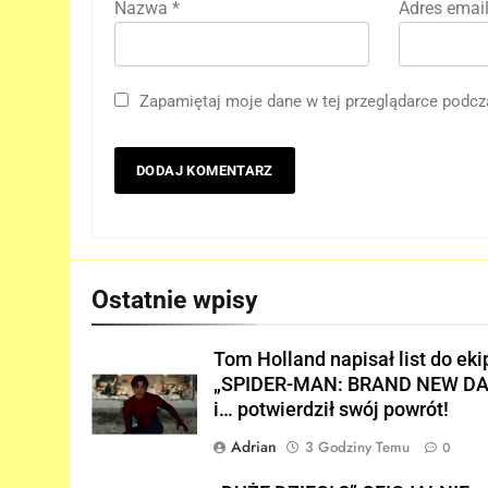
Nazwa
*
Adres emai
Zapamiętaj moje dane w tej przeglądarce podcz
5
Nowe szczegoły o żonie
Victora! Sue Storm będzie
miała ważny wątek w
FILMY
„AVENGERS: DOOMSDAY”!
6
Ostatnie wpisy
Nowy TRAILER „GTA VI”
pojawi się w serwisie..
Tom Holland napisał list do eki
NETFLIX!
GRY
„SPIDER-MAN: BRAND NEW DA
i… potwierdził swój powrót!
7
TAK może wyglądać
Adrian
3 Godziny Temu
0
ulepszony kostium Thora w
„AVENGERS: DOOMSDAY”!