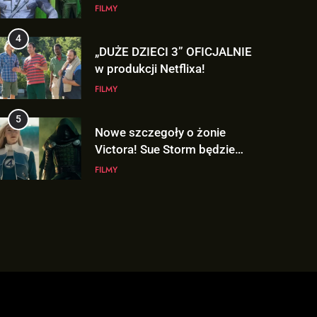
„AVENGERS: DOOMSDAY”!
FILMY
4
„DUŻE DZIECI 3” OFICJALNIE
w produkcji Netflixa!
FILMY
5
Nowe szczegoły o żonie
Victora! Sue Storm będzie
miała ważny wątek w
FILMY
„AVENGERS: DOOMSDAY”!
6
Nowy TRAILER „GTA VI”
pojawi się w serwisie..
NETFLIX!
GRY
7
TAK może wyglądać
ulepszony kostium Thora w