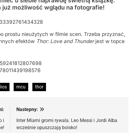
i mieć u siebie naprawdę świetną książkę.
m już możliwość wglądu na fotografie!
04533392761434328
po prostu nieużytych w filmie scen. Trzeba przyznać,
innych efektów
Thor: Love and Thunder
jest w topce
4659241812807698
4278011439198576
dios
mcu
thor
i:
Nastepny:
 i
Inter Miami gromi rywala. Leo Messi i Jordi Alba
e!
wcześnie opuszczają boisko!