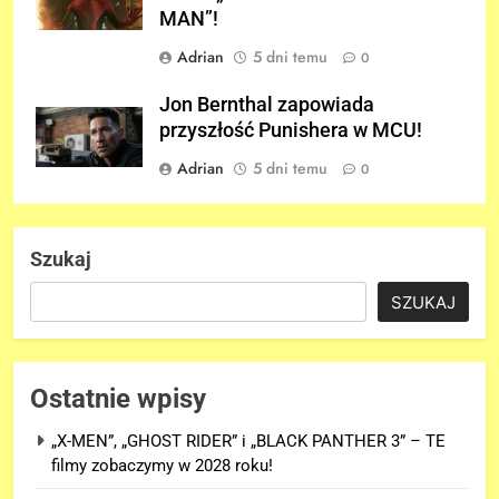
MAN”!
Adrian
5 dni temu
0
Jon Bernthal zapowiada
przyszłość Punishera w MCU!
Adrian
5 dni temu
0
Szukaj
SZUKAJ
Ostatnie wpisy
„X-MEN”, „GHOST RIDER” i „BLACK PANTHER 3” – TE
filmy zobaczymy w 2028 roku!