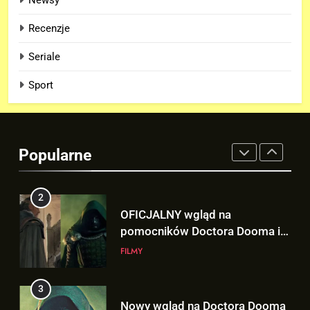
Recenzje
1
„X-MEN”, „GHOST RIDER” i
Seriale
„BLACK PANTHER 3” – TE filmy
Sport
zobaczymy w 2028 roku!
FILMY
2
OFICJALNY wgląd na
Popularne
pomocników Doctora Dooma i
Doctora Strange’a w
FILMY
„AVENGERS: DOOMSDAY”!
3
Nowy wgląd na Doctora Dooma
prosto z plakatu na D23!
NEWSY