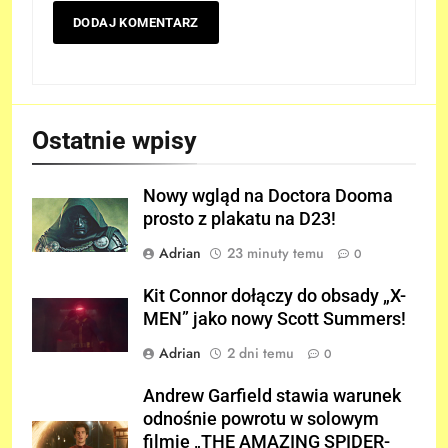
Ostatnie wpisy
Nowy wgląd na Doctora Dooma
prosto z plakatu na D23!
Adrian
23 minuty temu
0
Kit Connor dołączy do obsady „X-
MEN” jako nowy Scott Summers!
Adrian
2 dni temu
0
Andrew Garfield stawia warunek
odnośnie powrotu w solowym
filmie „THE AMAZING SPIDER-