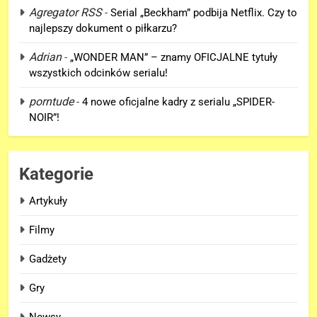
Agregator RSS
-
Serial „Beckham” podbija Netflix. Czy to
Staten Island? – „SPIDER-MAN:
najlepszy dokument o piłkarzu?
BRAND NEW DAY”
FILMY
Adrian
-
„WONDER MAN” – znamy OFICJALNE tytuły
wszystkich odcinków serialu!
6
TA scena powróci w
porntude
-
4 nowe oficjalne kadry z serialu „SPIDER-
„AVENGERS: DOOMSDAY” z
NOIR”!
Pepper Potts w roli głównej!
FILMY
7
Kategorie
Znamy szczegóły sceny z
Artykuły
modlitwą Thora do Odyna! –
„AVENGERS: DOOMSDAY”
FILMY
Filmy
Gadżety
8
Kit Connor dołączy do obsady
Gry
„X-MEN” jako nowy Scott
Summers!
NEWSY
Newsy