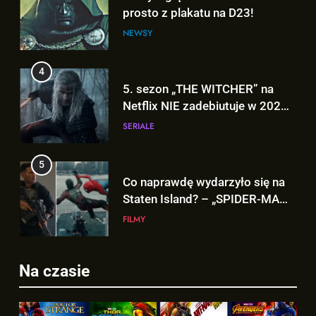
4
5. sezon „THE WITCHER” na
Netflix NIE zadebiutuje w 2026
roku!
SERIALE
5
Co naprawdę wydarzyło się na
Staten Island? – „SPIDER-MAN:
BRAND NEW DAY”
FILMY
6
TA scena powróci w
5
„AVENGERS: DOOMSDAY” z
Co naprawdę wydarzyło się na
Pepper Potts w roli głównej!
FILMY
Staten Island? – „SPIDER-MAN:
BRAND NEW DAY”
FILMY
Na czasie
7
Znamy szczegóły sceny z
6
modlitwą Thora do Odyna! –