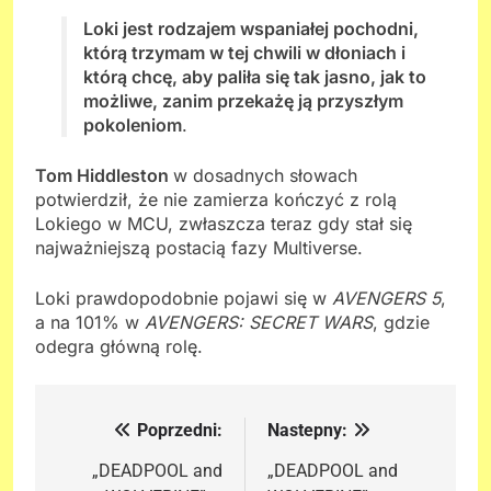
Loki jest rodzajem wspaniałej pochodni,
którą trzymam w tej chwili w dłoniach i
którą chcę, aby paliła się tak jasno, jak to
możliwe, zanim przekażę ją przyszłym
pokoleniom
.
Tom Hiddleston
w dosadnych słowach
potwierdził, że nie zamierza kończyć z rolą
Lokiego w MCU, zwłaszcza teraz gdy stał się
najważniejszą postacią fazy Multiverse.
Loki prawdopodobnie pojawi się w
AVENGERS 5
,
a na 101% w
AVENGERS: SECRET WARS
, gdzie
odegra główną rolę.
Poprzedni:
Nastepny:
Nawigacja
wpisu
„DEADPOOL and
„DEADPOOL and