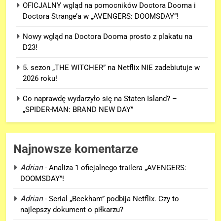
OFICJALNY wgląd na pomocników Doctora Dooma i
Doctora Strange’a w „AVENGERS: DOOMSDAY”!
Nowy wgląd na Doctora Dooma prosto z plakatu na
D23!
5. sezon „THE WITCHER” na Netflix NIE zadebiutuje w
2026 roku!
Co naprawdę wydarzyło się na Staten Island? –
„SPIDER-MAN: BRAND NEW DAY”
Najnowsze komentarze
Adrian
-
Analiza 1 oficjalnego trailera „AVENGERS:
DOOMSDAY”!
Adrian
-
Serial „Beckham” podbija Netflix. Czy to
5
najlepszy dokument o piłkarzu?
Co naprawdę wydarzyło się na