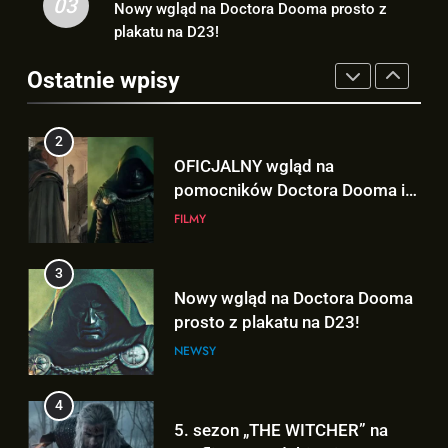
03
FILMY
Nowy wgląd na Doctora Dooma prosto z
3
plakatu na D23!
Nowy wgląd na Doctora Dooma
2
Ostatnie wpisy
prosto z plakatu na D23!
OFICJALNY wgląd na
NEWSY
pomocników Doctora Dooma i
Doctora Strange’a w
FILMY
„AVENGERS: DOOMSDAY”!
4
5. sezon „THE WITCHER” na
3
Netflix NIE zadebiutuje w 2026
Nowy wgląd na Doctora Dooma
roku!
SERIALE
prosto z plakatu na D23!
NEWSY
5
Co naprawdę wydarzyło się na
4
Staten Island? – „SPIDER-MAN:
5. sezon „THE WITCHER” na
BRAND NEW DAY”
FILMY
Netflix NIE zadebiutuje w 2026
roku!
SERIALE
6