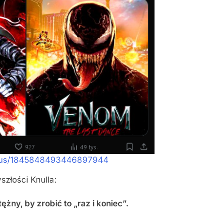
tatus/1845848493446897944
szłości Knulla:
żny, by zrobić to „raz i koniec”.