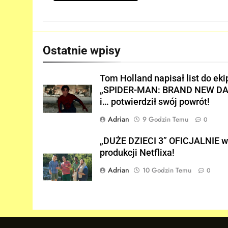
Victora! Sue Storm będzie
miała ważny wątek w
FILMY
„AVENGERS: DOOMSDAY”!
7
Ostatnie wpisy
Nowy TRAILER „GTA VI”
pojawi się w serwisie..
Tom Holland napisał list do eki
NETFLIX!
GRY
„SPIDER-MAN: BRAND NEW DA
i… potwierdził swój powrót!
8
TAK może wyglądać
Adrian
9 Godzin Temu
0
ulepszony kostium Thora w
„AVENGERS: DOOMSDAY”!
FILMY
„DUŻE DZIECI 3” OFICJALNIE 
produkcji Netflixa!
1
Adrian
10 Godzin Temu
0
Kit Connor dołączy do obsady
„X-MEN” jako nowy Scott
Summers!
NEWSY
2