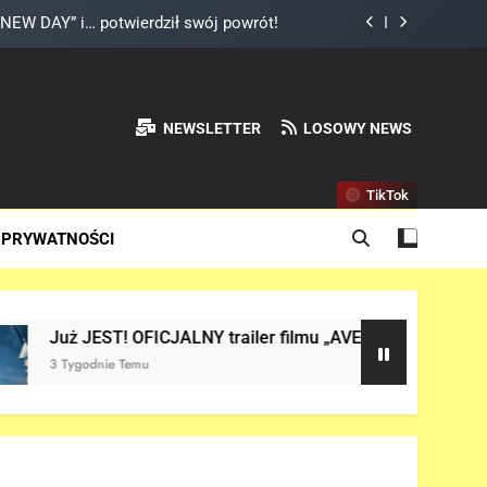
ider-Mana jest warta tysiące dolarów!
 Reynoldsa w „AVENGERS: DOOMSDAY”!
ady „X-MEN” jako nowy Scott Summers!
NEWSLETTER
LOSOWY NEWS
NEW DAY” i… potwierdził swój powrót!
TikTok
ider-Mana jest warta tysiące dolarów!
 PRYWATNOŚCI
 Reynoldsa w „AVENGERS: DOOMSDAY”!
CJALNY trailer filmu „AVENGERS: DOOMSDAY” w sieci!