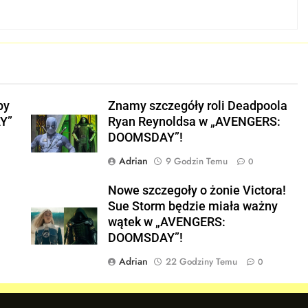
py
Znamy szczegóły roli Deadpoola
Y”
Ryan Reynoldsa w „AVENGERS:
DOOMSDAY”!
Adrian
9 Godzin Temu
0
w
Nowe szczegoły o żonie Victora!
Sue Storm będzie miała ważny
wątek w „AVENGERS:
DOOMSDAY”!
Adrian
22 Godziny Temu
0