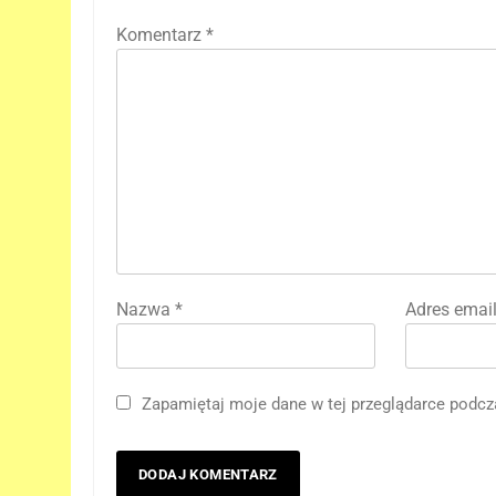
Komentarz
*
Nazwa
*
Adres emai
5
„DUŻE DZIECI 3” OFICJALNIE
w produkcji Netflixa!
Zapamiętaj moje dane w tej przeglądarce podcz
FILMY
6
Nowe szczegoły o żonie