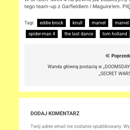
tego team-up z Garfieldiem i Maguire’em. PI
Tagi:
eddie brock
knull
marvel
marvel
spider-man 4
the last dance
tom holland
Poprzedn
Nawigacja
wpisu
Wanda główną postacią w „DOOMSDAY”
„SECRET WARS
DODAJ KOMENTARZ
Twój adres email nie zostanie opublikowany.
Wy