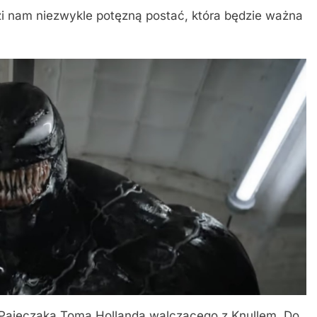
 nam niezwykle potęzną postać, która będzie ważna
ajęczaka Toma Hollanda walczącego z Knullem. Do