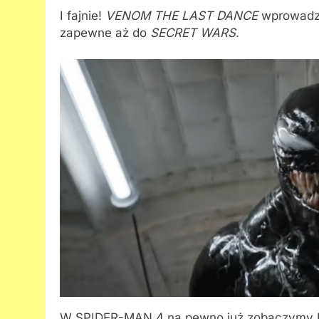
I fajnie!
VENOM THE LAST DANCE
wprowadzi
zapewne aż do
SECRET WARS
.
W SPIDER-MAN 4 na pewno już zobaczymy P