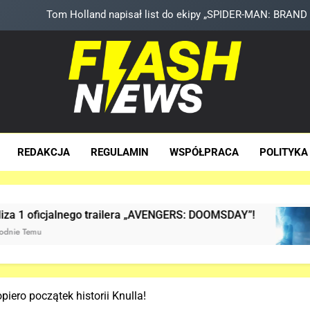
TA figurka LEGO Niesamowitego Sp
Znamy szczegóły roli Deadpoola Ryan
Kit Connor dołączy do obs
Tom Holland napisał list do ekipy „SPIDER-MAN: BRAND 
sh News
za Dawka Newsów W Sieci
TA figurka LEGO Niesamowitego Sp
REDAKCJA
REGULAMIN
WSPÓŁPRACA
POLITYKA
Znamy szczegóły roli Deadpoola Ryan
ailera „AVENGERS: DOOMSDAY”!
Już JEST! OFI
3 Tygodnie Temu
ero początek historii Knulla!