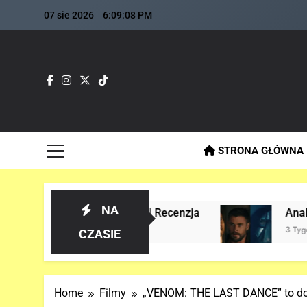
Skip
07 sie 2026
6:09:10 PM
to
content
Fla
Najszybs
STRONA GŁÓWNA
NA
storii! | Recenzja
Analiza 1 oficjalnego tr
3 Tygodnie Temu
CZASIE
Home
Filmy
„VENOM: THE LAST DANCE” to dopi