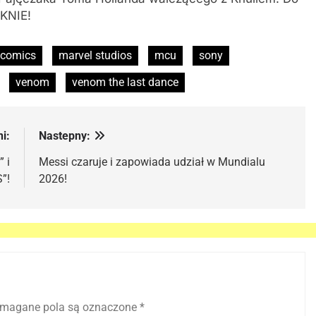
ĘKNIE!
 comics
marvel studios
mcu
sony
venom
venom the last dance
i:
Nastepny:
 i
Messi czaruje i zapowiada udział w Mundialu
”!
2026!
magane pola są oznaczone
*