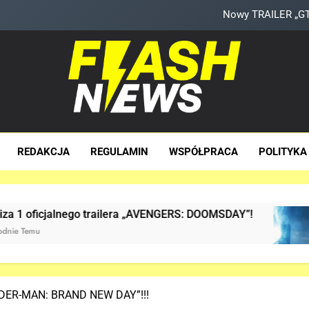
TAK może wyglądać ulepszony kost
Hulk NIE zapo
Nowe szczegoły o żonie Victora! Sue Storm będzie miała 
Nowy TRAILER „GTA
sh News
za Dawka Newsów W Sieci
TAK może wyglądać ulepszony kost
REDAKCJA
REGULAMIN
WSPÓŁPRACA
POLITYKA
Hulk NIE zapo
 trailera „AVENGERS: DOOMSDAY”!
Już JEST! 
2 Tygodnie Te
SPIDER-MAN: BRAND NEW DAY”!!!