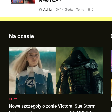
NEW DAY”!
Adrian
14 Godzin Temu
0
Na czasie
FILMY
Nowe szczegoły o żonie Victora! Sue Storm