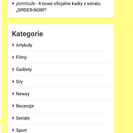
porntude
-
4 nowe oficjalne kadry z serialu
„SPIDER-NOIR”!
Kategorie
Artykuły
Filmy
Gadżety
Gry
Newsy
Recenzje
Seriale
Sport