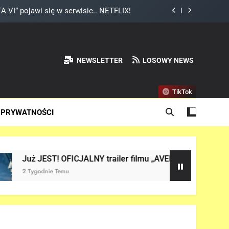
ium Thora w „AVENGERS: DOOMSDAY”!
mniał, że Peter Parker to Spider-Man?!
ważny wątek w „AVENGERS: DOOMSDAY”!
NEWSLETTER
LOSOWY NEWS
 VI” pojawi się w serwisie.. NETFLIX!
TikTok
ium Thora w „AVENGERS: DOOMSDAY”!
 PRYWATNOŚCI
mniał, że Peter Parker to Spider-Man?!
OFICJALNY trailer filmu „AVENGERS: DOOMSDAY” w sieci!
mu