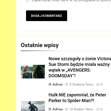
niedługo dowiemy się
znaczenia sceny po napisach
FILMY
„SPIDER-MAN: BRAND NEW
DAY”!
6
Kolejne informacje o roli
Lokiego w „AVENGERS:
DOOMSDAY”!
FILMY
Ostatnie wpisy
7
Trailer „AVENGERS: ENDGAM
Nowe szczegoły o żonie Victora
ENCORE” nadchodzi!
Sue Storm będzie miała ważny
FILMY
wątek w „AVENGERS:
DOOMSDAY”!
8
Wiemy KTO stoi za
Adrian
2 Godziny Temu
0
niesamowitą formą Hugh
Jackmana!
Hulk NIE zapomniał, że Peter
FILMY
Parker to Spider-Man?!
1
Adrian
14 Godzin Temu
0
Nowe szczegoły o żonie