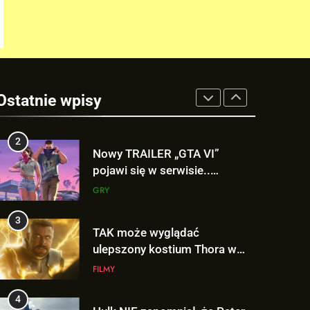
Victora! Sue Storm będzie
miała ważny wątek w
FILMY
„AVENGERS: DOOMSDAY”!
2
Nowy TRAILER „GTA VI”
pojawi się w serwisie..
Ostatnie wpisy
NETFLIX!
GRY
3
TAK może wyglądać
ulepszony kostium Thora w
„AVENGERS: DOOMSDAY”!
FILMY
4
Hulk NIE zapomniał, że Peter
Parker to Spider-Man?!
FILMY
5