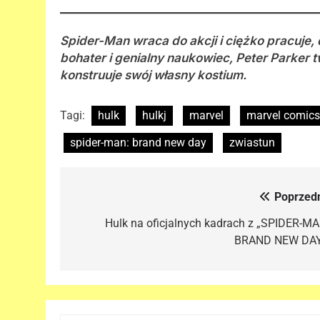
Spider-Man wraca do akcji i ciężko pracuj
bohater i genialny naukowiec, Peter Parker
konstruuje swój własny kostium.
Tagi:
hulk
hulkj
marvel
marvel comics
spider-man: brand new day
zwiastun
Poprzedn
Nawigacja
wpisu
Hulk na oficjalnych kadrach z „SPIDER-MA
BRAND NEW DAY