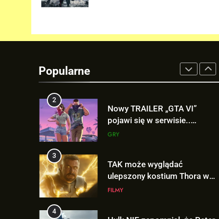
Victora! Sue Storm będzie
miała ważny wątek w
FILMY
„AVENGERS: DOOMSDAY”!
2
Nowy TRAILER „GTA VI”
pojawi się w serwisie..
Popularne
NETFLIX!
GRY
3
TAK może wyglądać
ulepszony kostium Thora w
„AVENGERS: DOOMSDAY”!
FILMY
4
Hulk NIE zapomniał, że Peter
Parker to Spider-Man?!
FILMY
5