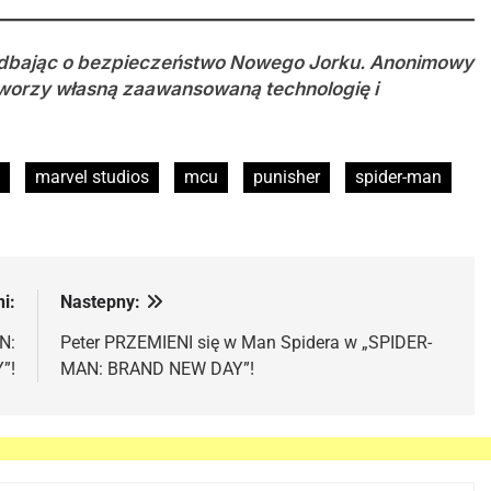
e, dbając o bezpieczeństwo Nowego Jorku. Anonimowy
 tworzy własną zaawansowaną technologię i
marvel studios
mcu
punisher
spider-man
i:
Nastepny:
N:
Peter PRZEMIENI się w Man Spidera w „SPIDER-
”!
MAN: BRAND NEW DAY”!