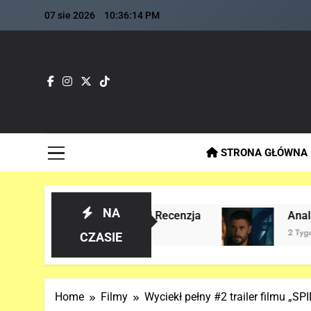
Skip
07 sie 2026
10:36:16 PM
to
content
Fla
Najszybs
STRONA GŁÓWNA
NA
 historii! | Recenzja
Analiza 1 oficjalnego
2 Tygodnie Temu
CZASIE
Home
Filmy
Wyciekł pełny #2 trailer filmu „