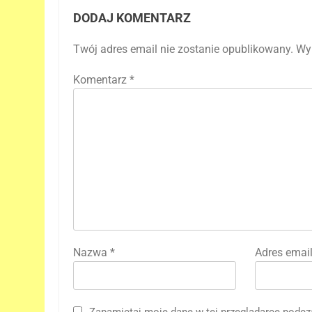
DODAJ KOMENTARZ
Twój adres email nie zostanie opublikowany.
Wy
Komentarz
*
Nazwa
*
Adres emai
5
D.D. Cretton zdradza, że
Zapamiętaj moje dane w tej przeglądarce podcz