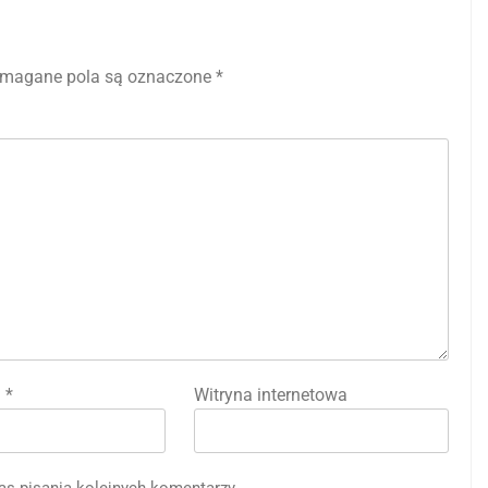
magane pola są oznaczone
*
l
*
Witryna internetowa
as pisania kolejnych komentarzy.