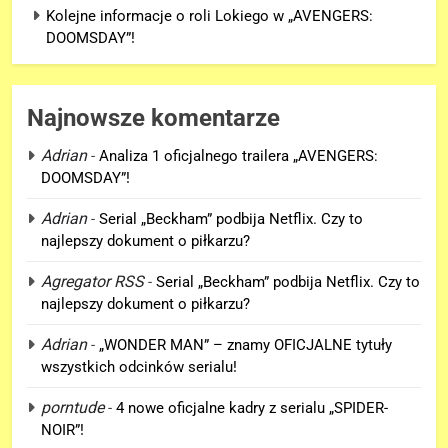
Kolejne informacje o roli Lokiego w „AVENGERS:
DOOMSDAY”!
Najnowsze komentarze
Adrian
-
Analiza 1 oficjalnego trailera „AVENGERS:
DOOMSDAY”!
Adrian
-
Serial „Beckham” podbija Netflix. Czy to
5
najlepszy dokument o piłkarzu?
Kolejne informacje o roli
Lokiego w „AVENGERS:
Agregator RSS
-
Serial „Beckham” podbija Netflix. Czy to
DOOMSDAY”!
najlepszy dokument o piłkarzu?
FILMY
Adrian
-
„WONDER MAN” – znamy OFICJALNE tytuły
6
wszystkich odcinków serialu!
Trailer „AVENGERS: ENDGAME
porntude
-
4 nowe oficjalne kadry z serialu „SPIDER-
ENCORE” nadchodzi!
NOIR”!
FILMY