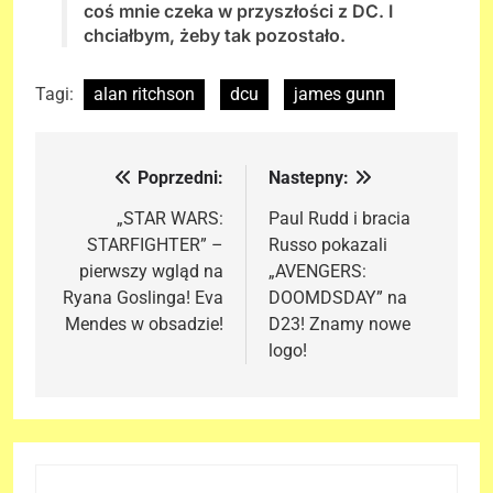
coś mnie czeka w przyszłości z DC. I
chciałbym, żeby tak pozostało.
Tagi:
alan ritchson
dcu
james gunn
Poprzedni:
Nastepny:
Nawigacja
wpisu
„STAR WARS:
Paul Rudd i bracia
STARFIGHTER” –
Russo pokazali
pierwszy wgląd na
„AVENGERS:
Ryana Goslinga! Eva
DOOMDSDAY” na
Mendes w obsadzie!
D23! Znamy nowe
logo!