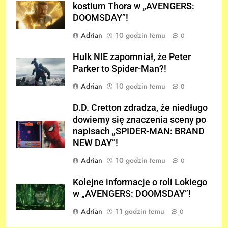
kostium Thora w „AVENGERS:
DOOMSDAY”!
Adrian
10 godzin temu
0
Hulk NIE zapomniał, że Peter
Parker to Spider-Man?!
Adrian
10 godzin temu
0
D.D. Cretton zdradza, że niedługo
dowiemy się znaczenia sceny po
napisach „SPIDER-MAN: BRAND
NEW DAY”!
Adrian
10 godzin temu
0
Kolejne informacje o roli Lokiego
w „AVENGERS: DOOMSDAY”!
Adrian
11 godzin temu
0