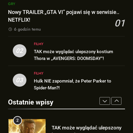
GRY
1
Nowy TRAILER „GTA VI” pojawi się w serwisie..
Nowy TRAILER „GTA VI” pojawi
8
NETFLIX!
01
się w serwisie.. NETFLIX!
Bracia Russo gratulują
6 godzin temu
GRY
ogromnego sukcesu filmu
„SPIDER-MAN: BRAND NEW
FILMY
FILMY
DAY”!
2
02
TAK może wyglądać ulepszony kostium
TAK może wyglądać ulepszony
1
Thora w „AVENGERS: DOOMSDAY”!
kostium Thora w „AVENGERS:
Nowy TRAILER „GTA VI” pojawi
DOOMSDAY”!
FILMY
się w serwisie.. NETFLIX!
FILMY
GRY
03
Hulk NIE zapomniał, że Peter Parker to
3
Spider-Man?!
Hulk NIE zapomniał, że Peter
2
Parker to Spider-Man?!
Ostatnie wpisy
TAK może wyglądać ulepszony
FILMY
kostium Thora w „AVENGERS:
DOOMSDAY”!
FILMY
4
D.D. Cretton zdradza, że
3