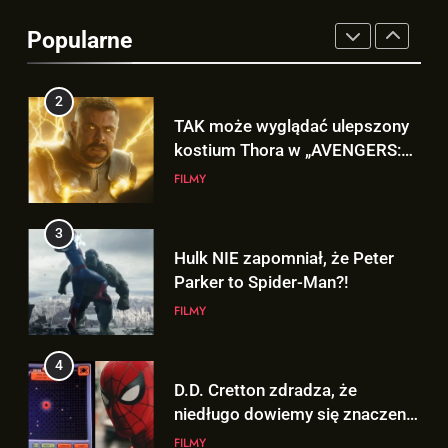
TAK może wyglądać ulepszony
Popularne
kostium Thora w „AVENGERS:
DOOMSDAY”!
FILMY
3
Hulk NIE zapomniał, że Peter
Parker to Spider-Man?!
FILMY
4
D.D. Cretton zdradza, że
niedługo dowiemy się znaczenia
sceny po napisach „SPIDER-
FILMY
MAN: BRAND NEW DAY”!
5
Kolejne informacje o roli
Lokiego w „AVENGERS: