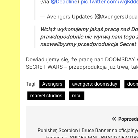
(via
@Deadline
)
pic.twitter.com/wgKd
— Avengers Updates (@AvengersUpda
Wciąż wykonujemy jakąś pracę nad Doo
prawdopodobnie nie wyrwą nam tego z 
nazwalibyśmy przedprodukcja Secret 
Dowiadujemy się, że pracę nad DOOMSDAY wci
SECRET WARS – przedprodukcja już trwa, tak
Tagi:
Avengers
avengers: doomsday
doo
marvel studios
mcu
Poprzedn
Nawigacja
wpisu
Punisher, Scorpion i Bruce Banner na oficjalny
kadrach z „SPIDER-MAN: BRAND NEW DAY