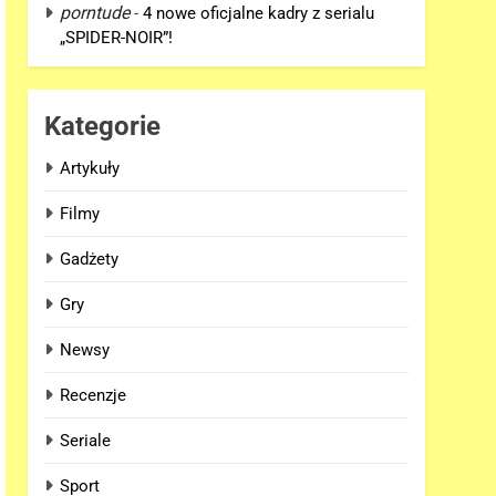
porntude
-
4 nowe oficjalne kadry z serialu
„SPIDER-NOIR”!
Kategorie
Artykuły
Filmy
Gadżety
Gry
Newsy
Recenzje
Seriale
Sport