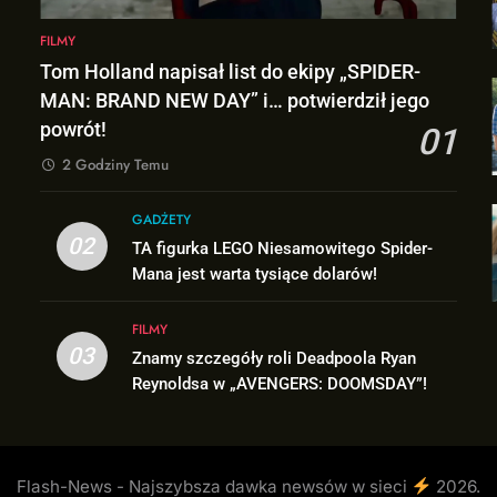
FILMY
Tom Holland napisał list do ekipy „SPIDER-
MAN: BRAND NEW DAY” i… potwierdził jego
powrót!
01
2 Godziny Temu
GADŻETY
02
TA figurka LEGO Niesamowitego Spider-
Mana jest warta tysiące dolarów!
FILMY
03
Znamy szczegóły roli Deadpoola Ryan
Reynoldsa w „AVENGERS: DOOMSDAY”!
Flash-News - Najszybsza dawka newsów w sieci
2026.