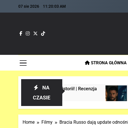
Skip
07 sie 2026
11:20:04 AM
to
content
Fla
Najszybs
STRONA GŁÓWNA
NA
r-Manie w historii! | Recenzja
Analiza 1 o
3 Tygodnie Tem
CZASIE
Home
Filmy
Bracia Russo dają update odno