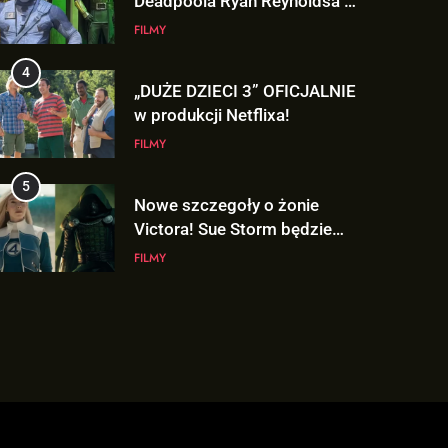
Deadpoola Ryan Reynoldsa w
„AVENGERS: DOOMSDAY”!
FILMY
4
„DUŻE DZIECI 3” OFICJALNIE
w produkcji Netflixa!
FILMY
5
Nowe szczegoły o żonie
Victora! Sue Storm będzie
miała ważny wątek w
FILMY
„AVENGERS: DOOMSDAY”!
6
Nowy TRAILER „GTA VI”
pojawi się w serwisie..
NETFLIX!
GRY
7
TAK może wyglądać