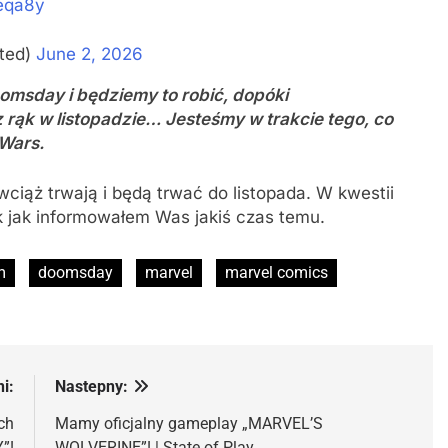
deqa8y
ted)
June 2, 2026
msday i będziemy to robić, dopóki
rąk w listopadzie… Jesteśmy w trakcie tego, co
Wars.
ąż trwają i będą trwać do listopada. W kwestii
 jak informowałem Was jakiś czas temu.
m
doomsday
marvel
marvel comics
i:
Nastepny:
ch
Mamy oficjalny gameplay „MARVEL’S
”!
WOLVERINE”! | State of Play