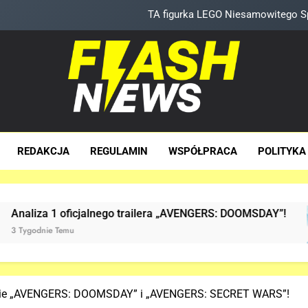
TA figurka LEGO Niesamowitego Sp
Znamy szczegóły roli Deadpoola Ryan
„DUŻE DZIEC
Tom Holland napisał list do ekipy „SPIDER-MAN: BRAND 
sh News
za Dawka Newsów W Sieci
TA figurka LEGO Niesamowitego Sp
REDAKCJA
REGULAMIN
WSPÓŁPRACA
POLITYKA
Znamy szczegóły roli Deadpoola Ryan
„DUŻE DZIEC
ficjalnego trailera „AVENGERS: DOOMSDAY”!
J
u
3 
śnie „AVENGERS: DOOMSDAY” i „AVENGERS: SECRET WARS”!