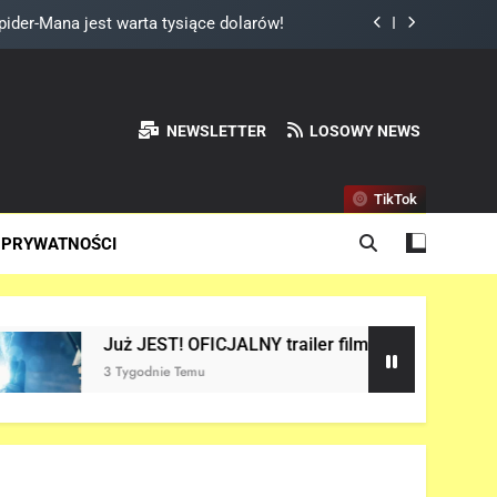
ider-Mana jest warta tysiące dolarów!
 Reynoldsa w „AVENGERS: DOOMSDAY”!
I 3” OFICJALNIE w produkcji Netflixa!
NEWSLETTER
LOSOWY NEWS
NEW DAY” i… potwierdził jego powrót!
TikTok
ider-Mana jest warta tysiące dolarów!
 PRYWATNOŚCI
 Reynoldsa w „AVENGERS: DOOMSDAY”!
I 3” OFICJALNIE w produkcji Netflixa!
uż JEST! OFICJALNY trailer filmu „AVENGERS: DOOMSDAY” w s
Tygodnie Temu