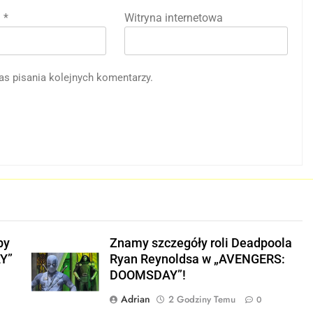
l
*
Witryna internetowa
as pisania kolejnych komentarzy.
py
Znamy szczegóły roli Deadpoola
Y”
Ryan Reynoldsa w „AVENGERS:
DOOMSDAY”!
Adrian
2 Godziny Temu
0