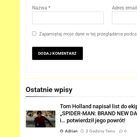
Nazwa
*
Adres emai
Zapamiętaj moje dane w tej przeglądarce podcz
5
Nowe szczegoły o żonie
Victora! Sue Storm będzie
miała ważny wątek w
FILMY
„AVENGERS: DOOMSDAY”!
6
Ostatnie wpisy
Nowy TRAILER „GTA VI”
pojawi się w serwisie..
Tom Holland napisał list do eki
NETFLIX!
GRY
„SPIDER-MAN: BRAND NEW DA
i… potwierdził jego powrót!
7
TAK może wyglądać
Adrian
2 Godziny Temu
0
ulepszony kostium Thora w