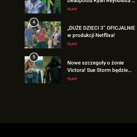
Deadpoola Ryan Reynoldsa w
„AVENGERS: DOOMSDAY”!
FILMY
4
„DUŻE DZIECI 3” OFICJALNIE
w produkcji Netflixa!
FILMY
5
Nowe szczegoły o żonie
Victora! Sue Storm będzie
miała ważny wątek w
FILMY
„AVENGERS: DOOMSDAY”!
6
Nowy TRAILER „GTA VI”
pojawi się w serwisie..
NETFLIX!
GRY
7
TAK może wyglądać