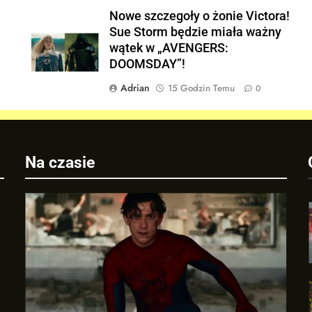
w
Nowe szczegoły o żonie Victora!
Sue Storm będzie miała ważny
wątek w „AVENGERS:
DOOMSDAY”!
Adrian
15 Godzin Temu
0
Na czasie