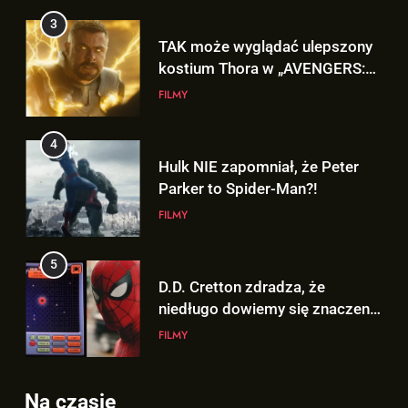
3
TAK może wyglądać ulepszony
kostium Thora w „AVENGERS:
DOOMSDAY”!
FILMY
4
Hulk NIE zapomniał, że Peter
Parker to Spider-Man?!
FILMY
5
D.D. Cretton zdradza, że
niedługo dowiemy się znaczenia
sceny po napisach „SPIDER-
FILMY
MAN: BRAND NEW DAY”!
6
Na czasie
Kolejne informacje o roli