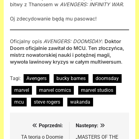
bitwy z Thanosem w
AVENGERS: INFINITY WAR
.
Oj zdecydowanie będą mu pasowac!
Oficjalny opis
AVENGERS: DOOMSDAY
:
Doktor
Doom oficjalnie zawitał do MCU. Ten złoczyńca,
mistrz nowatorskiej nauki i potężnej magii,
wywoła lawinowy kryzys w całym multiwersum
.
Tagi:
Avengers
bucky barnes
doomsday
marvel
marvel comics
marvel studios
mcu
steve rogers
wakanda
Poprzedni:
Nastepny:
Nawigacja
wpisu
TA teoria o Doomie
„MASTERS OF THE