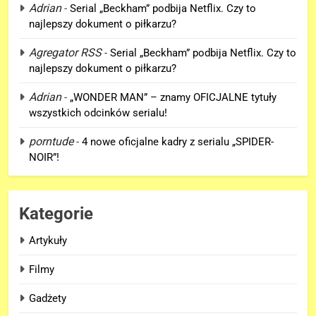
Adrian
-
Serial „Beckham” podbija Netflix. Czy to
najlepszy dokument o piłkarzu?
Agregator RSS
-
Serial „Beckham” podbija Netflix. Czy to
najlepszy dokument o piłkarzu?
5
Adrian
-
„WONDER MAN” – znamy OFICJALNE tytuły
D.D. Cretton zdradza, że
wszystkich odcinków serialu!
niedługo dowiemy się znaczenia
porntude
-
4 nowe oficjalne kadry z serialu „SPIDER-
sceny po napisach „SPIDER-
FILMY
NOIR”!
MAN: BRAND NEW DAY”!
6
Kolejne informacje o roli
Kategorie
Lokiego w „AVENGERS:
DOOMSDAY”!
FILMY
Artykuły
Filmy
7
Trailer „AVENGERS: ENDGAME
Gadżety
ENCORE” nadchodzi!