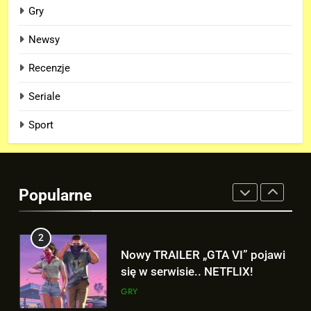
Gry
FILMY
Newsy
8
Recenzje
Wiemy KTO stoi za niesamowitą
formą Hugh Jackmana!
Seriale
FILMY
Sport
1
Nowe szczegoły o żonie
Victora! Sue Storm będzie miała
Popularne
ważny wątek w „AVENGERS:
FILMY
DOOMSDAY”!
2
Nowy TRAILER „GTA VI” pojawi
się w serwisie.. NETFLIX!
GRY