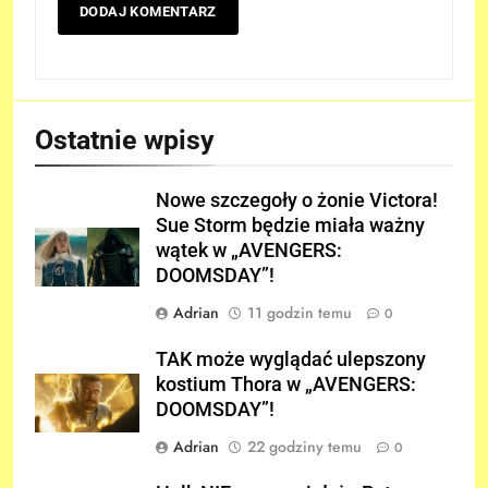
Ostatnie wpisy
Nowe szczegoły o żonie Victora!
Sue Storm będzie miała ważny
wątek w „AVENGERS:
DOOMSDAY”!
Adrian
11 godzin temu
0
TAK może wyglądać ulepszony
kostium Thora w „AVENGERS:
DOOMSDAY”!
Adrian
22 godziny temu
0