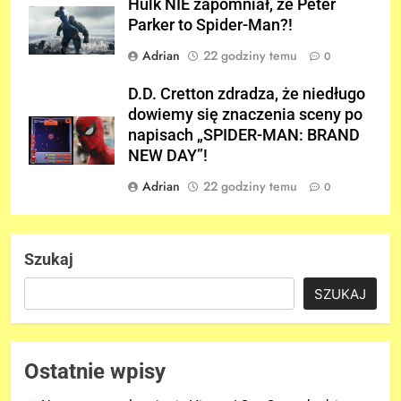
Hulk NIE zapomniał, że Peter
Parker to Spider-Man?!
Adrian
22 godziny temu
0
D.D. Cretton zdradza, że niedługo
dowiemy się znaczenia sceny po
napisach „SPIDER-MAN: BRAND
NEW DAY”!
Adrian
22 godziny temu
0
Szukaj
SZUKAJ
Ostatnie wpisy