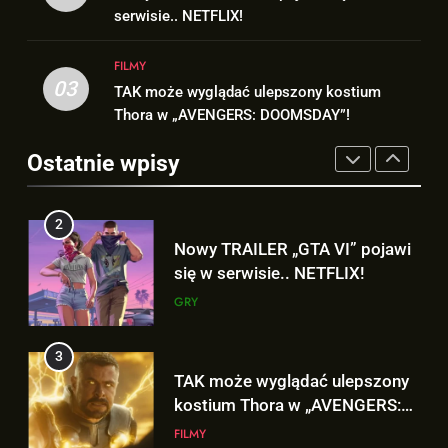
FILMY
formą Hugh Jackmana!
serwisie.. NETFLIX!
DOOMSDAY”!
FILMY
2
FILMY
Nowy TRAILER „GTA VI” pojawi
03
TAK może wyglądać ulepszony kostium
1
się w serwisie.. NETFLIX!
Thora w „AVENGERS: DOOMSDAY”!
Nowe szczegoły o żonie
GRY
Victora! Sue Storm będzie miała
Ostatnie wpisy
ważny wątek w „AVENGERS:
FILMY
3
DOOMSDAY”!
TAK może wyglądać ulepszony
2
kostium Thora w „AVENGERS:
Nowy TRAILER „GTA VI” pojawi
DOOMSDAY”!
FILMY
się w serwisie.. NETFLIX!
GRY
4
Hulk NIE zapomniał, że Peter
3
Parker to Spider-Man?!
TAK może wyglądać ulepszony
FILMY
kostium Thora w „AVENGERS:
DOOMSDAY”!
FILMY