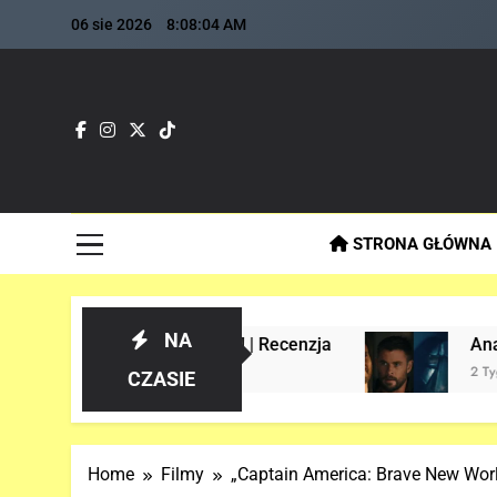
Skip
06 sie 2026
8:08:05 AM
to
content
Fla
Najszybs
STRONA GŁÓWNA
NA
torii! | Recenzja
Analiza 1 oficjalnego tr
2 Tygodnie Temu
CZASIE
Home
Filmy
„Captain America: Brave New Wo