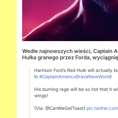
Wedle najnowszych wieści, Captain 
Hulka granego przez Forda, wyciągnię
Harrison Ford’s Red Hulk will actually b
in
#CaptainAmericaBraveNewWorld
!
His burning rage will be so hot that it 
wings!
(Via: @CanWeGetToast)
pic.twitter.c