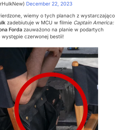
arHulkNew)
December 22, 2023
twierdzone, wiemy o tych planach z wystarczająco
ulk
zadebiutuje w MCU w filmie
Captain America:
ona Forda
zauważono na planie w podartych
występie czerwonej bestii!