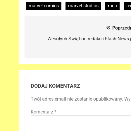
marvel comics
marvel studios
mcu
re
Poprzedn
Nawigacja
wpisu
Wesołych Świąt od redakcji Flash-News.p
DODAJ KOMENTARZ
Twój adres email nie zostanie opublikowany.
Wy
Komentarz
*