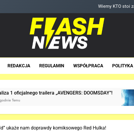
Bracia Russo gratulują ogromnego sukcesu
Wiemy, kiedy pojawi się D
Trailer „AVE
Wiemy KTO stoi 
sh News
za Dawka Newsów W Sieci
Bracia Russo gratulują ogromnego sukcesu
REDAKCJA
REGULAMIN
WSPÓŁPRACA
POLITYKA
Wiemy, kiedy pojawi się D
ailera „AVENGERS: DOOMSDAY”!
Już JEST! OFIC
2 Tygodnie Temu
rld” ukaże nam doprawdy komiksowego Red Hulka!