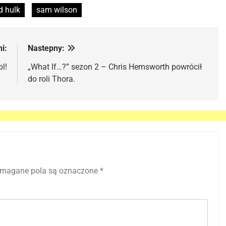
d hulk
sam wilson
i:
Nastepny:
l!
„What If…?” sezon 2 – Chris Hemsworth powrócił
do roli Thora.
magane pola są oznaczone
*