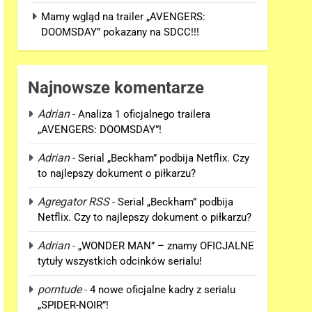
Mamy wgląd na trailer „AVENGERS:
DOOMSDAY” pokazany na SDCC!!!
Najnowsze komentarze
Adrian
-
Analiza 1 oficjalnego trailera
„AVENGERS: DOOMSDAY”!
Adrian
-
Serial „Beckham” podbija Netflix. Czy
to najlepszy dokument o piłkarzu?
Agregator RSS
-
Serial „Beckham” podbija
Netflix. Czy to najlepszy dokument o piłkarzu?
Adrian
-
„WONDER MAN” – znamy OFICJALNE
tytuły wszystkich odcinków serialu!
porntude
-
4 nowe oficjalne kadry z serialu
„SPIDER-NOIR”!