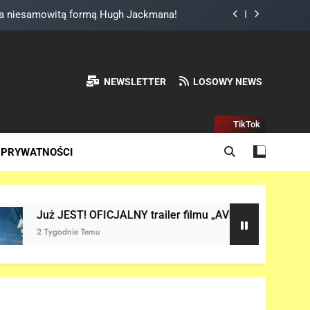
 filmu „SPIDER-MAN: BRAND NEW DAY”!
RUGI TRAILER „AVENGERS: DOOMSDAY”!
NGERS: ENDGAME ENCORE” nadchodzi!
NEWSLETTER
LOSOWY NEWS
za niesamowitą formą Hugh Jackmana!
TikTok
 filmu „SPIDER-MAN: BRAND NEW DAY”!
 PRYWATNOŚCI
RUGI TRAILER „AVENGERS: DOOMSDAY”!
JALNY trailer filmu „AVENGERS: DOOMSDAY” w sieci!