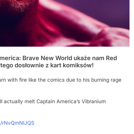
America: Brave New World ukaże nam Red
tego dosłownie z kart komiksów!
urn with fire like the comics due to his burning rage
will actually melt Captain America’s Vibranium
om/rNvQmNlJQS