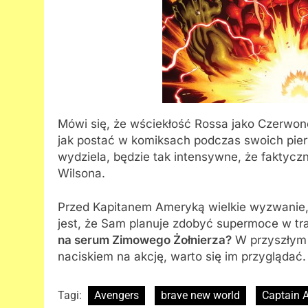
Mówi się, że wściekłość Rossa jako Czerwon
jak postać w komiksach podczas swoich pier
wydziela, będzie tak intensywne, że faktycz
Wilsona.
Przed Kapitanem Ameryką wielkie wyzwanie,
jest, że Sam planuje zdobyć supermoce w trak
na serum Zimowego Żołnierza?
W przyszłym 
naciskiem na akcję, warto się im przyglądać.
Tagi:
Avengers
brave new world
Captain 