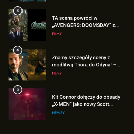
Znamy szczegóły sceny z
3
modlitwą Thora do Odyna! –
TA scena powróci w
„AVENGERS: DOOMSDAY”
FILMY
„AVENGERS: DOOMSDAY” z
Pepper Potts w roli głównej!
FILMY
5
Kit Connor dołączy do obsady
4
„X-MEN” jako nowy Scott
Znamy szczegóły sceny z
Summers!
NEWSY
modlitwą Thora do Odyna! –
„AVENGERS: DOOMSDAY”
FILMY
6
Tom Holland napisał list do
5
ekipy „SPIDER-MAN: BRAND
Kit Connor dołączy do obsady
NEW DAY” i… potwierdził swój
FILMY
„X-MEN” jako nowy Scott
powrót!
Summers!
NEWSY
7
TA figurka LEGO
6
Niesamowitego Spider-Mana