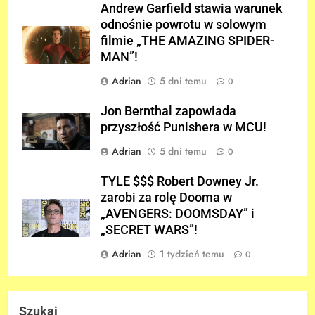
Andrew Garfield stawia warunek
odnośnie powrotu w solowym
filmie „THE AMAZING SPIDER-
MAN”!
Adrian
5 dni temu
0
Jon Bernthal zapowiada
przyszłość Punishera w MCU!
Adrian
5 dni temu
0
TYLE $$$ Robert Downey Jr.
zarobi za rolę Dooma w
„AVENGERS: DOOMSDAY” i
„SECRET WARS”!
Adrian
1 tydzień temu
0
Szukaj