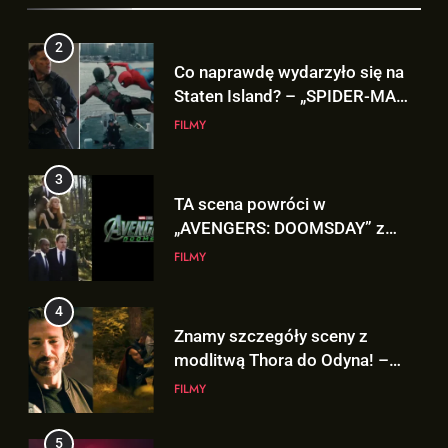
2
Co naprawdę wydarzyło się na
Staten Island? – „SPIDER-MAN:
BRAND NEW DAY”
FILMY
3
TA scena powróci w
„AVENGERS: DOOMSDAY” z
Pepper Potts w roli głównej!
FILMY
4
Znamy szczegóły sceny z
modlitwą Thora do Odyna! –
„AVENGERS: DOOMSDAY”
FILMY
5
Kit Connor dołączy do obsady