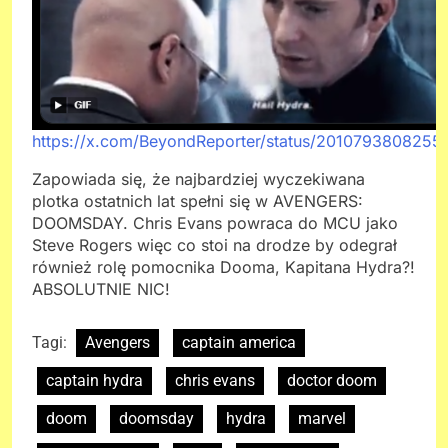
https://x.com/BeyondReporter/status/2010793808255
Zapowiada się, że najbardziej wyczekiwana
plotka ostatnich lat spełni się w AVENGERS:
DOOMSDAY. Chris Evans powraca do MCU jako
Steve Rogers więc co stoi na drodze by odegrał
również rolę pomocnika Dooma, Kapitana Hydra?!
ABSOLUTNIE NIC!
Tagi:
Avengers
captain america
captain hydra
chris evans
doctor doom
doom
doomsday
hydra
marvel