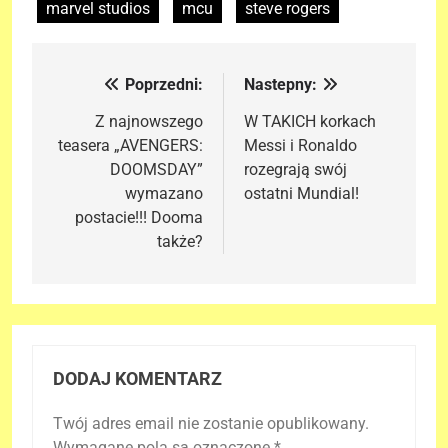
marvel studios
mcu
steve rogers
Poprzedni:
Nastepny:
Nawigacja
wpisu
Z najnowszego
W TAKICH korkach
teasera „AVENGERS:
Messi i Ronaldo
DOOMSDAY”
rozegrają swój
wymazano
ostatni Mundial!
postacie!!! Dooma
także?
DODAJ KOMENTARZ
Twój adres email nie zostanie opublikowany.
Wymagane pola są oznaczone
*