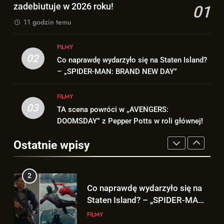
zadebiutuje w 2026 roku!
01
jest warta tysiące dolarów!
GADŻETY
11 godzin temu
1
5. sezon „THE WITCHER” na
8
FILMY
Netflix NIE zadebiutuje w 2026
Znamy szczegóły roli
02
roku!
Co naprawdę wydarzyło się na Staten Island?
SERIALE
Deadpoola Ryan Reynoldsa w
– „SPIDER-MAN: BRAND NEW DAY”
„AVENGERS: DOOMSDAY”!
FILMY
2
FILMY
Co naprawdę wydarzyło się na
1
03
TA scena powróci w „AVENGERS:
Staten Island? – „SPIDER-MAN:
5. sezon „THE WITCHER” na
DOOMSDAY” z Pepper Potts w roli głównej!
BRAND NEW DAY”
FILMY
Netflix NIE zadebiutuje w 2026
Ostatnie wpisy
roku!
SERIALE
3
TA scena powróci w
2
„AVENGERS: DOOMSDAY” z
Co naprawdę wydarzyło się na
Pepper Potts w roli głównej!
FILMY
Staten Island? – „SPIDER-MAN:
BRAND NEW DAY”
FILMY
4