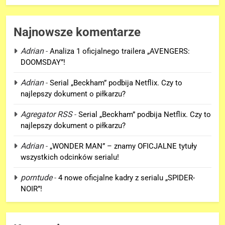
Najnowsze komentarze
Adrian
-
Analiza 1 oficjalnego trailera „AVENGERS:
DOOMSDAY”!
Adrian
-
Serial „Beckham” podbija Netflix. Czy to
najlepszy dokument o piłkarzu?
Agregator RSS
-
Serial „Beckham” podbija Netflix. Czy to
najlepszy dokument o piłkarzu?
5
Kit Connor dołączy do obsady
Adrian
-
„WONDER MAN” – znamy OFICJALNE tytuły
„X-MEN” jako nowy Scott
wszystkich odcinków serialu!
Summers!
NEWSY
porntude
-
4 nowe oficjalne kadry z serialu „SPIDER-
NOIR”!
6
Tom Holland napisał list do
ekipy „SPIDER-MAN: BRAND