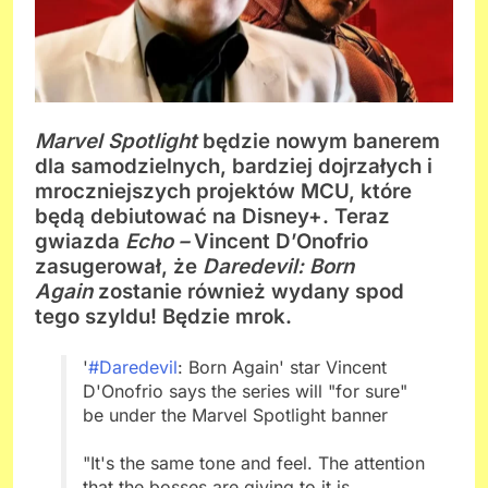
Marvel Spotlight
będzie nowym banerem
dla samodzielnych, bardziej dojrzałych i
mroczniejszych projektów MCU, które
będą debiutować na Disney+. Teraz
gwiazda
Echo –
Vincent D’Onofrio
zasugerował, że
Daredevil: Born
Again
zostanie również wydany spod
tego szyldu! Będzie mrok.
'
#Daredevil
: Born Again' star Vincent
D'Onofrio says the series will "for sure"
be under the Marvel Spotlight banner
"It's the same tone and feel. The attention
that the bosses are giving to it is