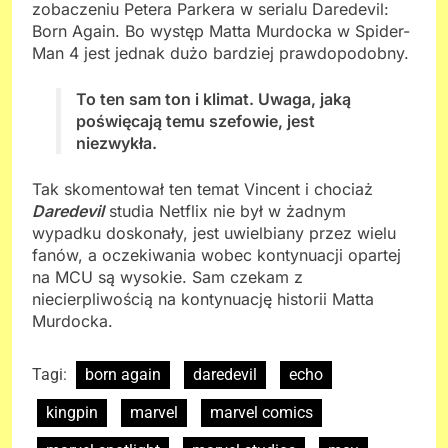
zobaczeniu Petera Parkera w serialu Daredevil:
Born Again. Bo występ Matta Murdocka w Spider-
Man 4 jest jednak dużo bardziej prawdopodobny.
To ten sam ton i klimat. Uwaga, jaką
poświęcają temu szefowie, jest
niezwykła.
Tak skomentował ten temat Vincent
i chociaż
Daredevil
studia Netflix nie był w żadnym
wypadku doskonały, jest uwielbiany przez wielu
fanów, a oczekiwania wobec kontynuacji opartej
na MCU są wysokie. Sam czekam z
niecierpliwością na kontynuację historii Matta
Murdocka.
Tagi:
born again
daredevil
echo
kingpin
marvel
marvel comics