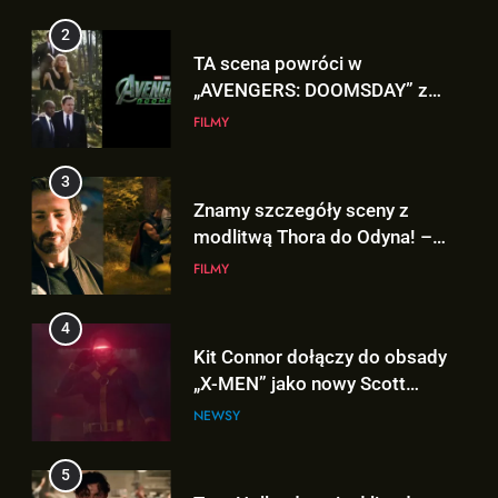
3
Znamy szczegóły sceny z
modlitwą Thora do Odyna! –
„AVENGERS: DOOMSDAY”
FILMY
4
Kit Connor dołączy do obsady
„X-MEN” jako nowy Scott
Summers!
NEWSY
5
Tom Holland napisał list do
ekipy „SPIDER-MAN: BRAND
NEW DAY” i… potwierdził swój
FILMY
powrót!
6
5