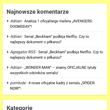
Najnowsze komentarze
Adrian
-
Analiza 1 oficjalnego trailera „AVENGERS:
DOOMSDAY”!
5
Adrian
-
Serial „Beckham” podbija Netflix. Czy to
Tom Holland napisał list do
najlepszy dokument o piłkarzu?
ekipy „SPIDER-MAN: BRAND
NEW DAY” i… potwierdził swój
Agregator RSS
-
Serial „Beckham” podbija Netflix. Czy to
FILMY
powrót!
najlepszy dokument o piłkarzu?
6
Adrian
-
„WONDER MAN” – znamy OFICJALNE tytuły
TA figurka LEGO
wszystkich odcinków serialu!
Niesamowitego Spider-Mana
porntude
-
4 nowe oficjalne kadry z serialu „SPIDER-
jest warta tysiące dolarów!
GADŻETY
NOIR”!
7
Znamy szczegóły roli
Kategorie