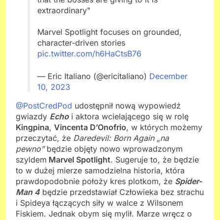
extraordinary"
Marvel Spotlight focuses on grounded,
character-driven stories
pic.twitter.com/h6HaCtsB76
— Eric Italiano (@ericitaIiano)
December
10, 2023
@PostCredPod
udostępnił nową wypowiedź
gwiazdy
Echo
i aktora wcielającego się w rolę
Kingpina
,
Vincenta D’Onofrio
, w których możemy
przeczytać, że
Daredevil: Born Again „na
pewno”
będzie objęty nowo wprowadzonym
szyldem
Marvel Spotlight
. Sugeruje to, że będzie
to w dużej mierze samodzielna historia, która
prawdopodobnie położy kres plotkom, że
Spider-
Man 4
będzie przedstawiał Człowieka bez strachu
i Spideya łączących siły w walce z Wilsonem
Fiskiem. Jednak obym się mylił. Marze wręcz o