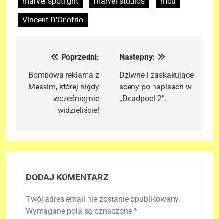
marvel spotlight
marvel studios
mcu
Vincent D'Onofrio
Poprzedni:
Nastepny:
Nawigacja
wpisu
Bombowa reklama z
Dziwne i zaskakujące
Messim, której nigdy
sceny po napisach w
wcześniej nie
„Deadpool 2”.
widzieliście!
DODAJ KOMENTARZ
Twój adres email nie zostanie opublikowany.
Wymagane pola są oznaczone
*