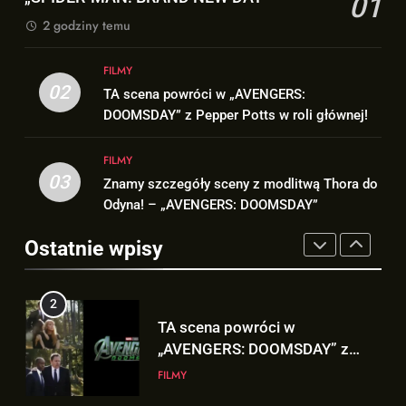
01
BRAND NEW DAY”
FILMY
FILMY
2 godziny temu
2
1
FILMY
TA scena powróci w
Co naprawdę wydarzyło się na
02
TA scena powróci w „AVENGERS:
„AVENGERS: DOOMSDAY” z
Staten Island? – „SPIDER-MAN:
DOOMSDAY” z Pepper Potts w roli głównej!
Pepper Potts w roli głównej!
FILMY
BRAND NEW DAY”
FILMY
FILMY
3
03
Znamy szczegóły sceny z modlitwą Thora do
2
Znamy szczegóły sceny z
Odyna! – „AVENGERS: DOOMSDAY”
TA scena powróci w
modlitwą Thora do Odyna! –
„AVENGERS: DOOMSDAY” z
„AVENGERS: DOOMSDAY”
Ostatnie wpisy
FILMY
Pepper Potts w roli głównej!
FILMY
4
3
Kit Connor dołączy do obsady
Znamy szczegóły sceny z
„X-MEN” jako nowy Scott
modlitwą Thora do Odyna! –
Summers!
NEWSY
„AVENGERS: DOOMSDAY”
FILMY