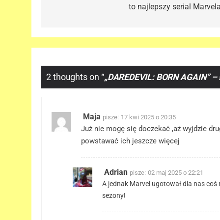
to najlepszy serial Marvela
2 thoughts on “
„DAREDEVIL: BORN AGAIN” – s
Maja
pisze:
17 kwi 2025 o 20:35
Już nie mogę się doczekać ,aż wyjdzie dru
powstawać ich jeszcze więcej
Adrian
pisze:
02 maj 2025 o 22:21
A jednak Marvel ugotował dla nas coś n
sezony!