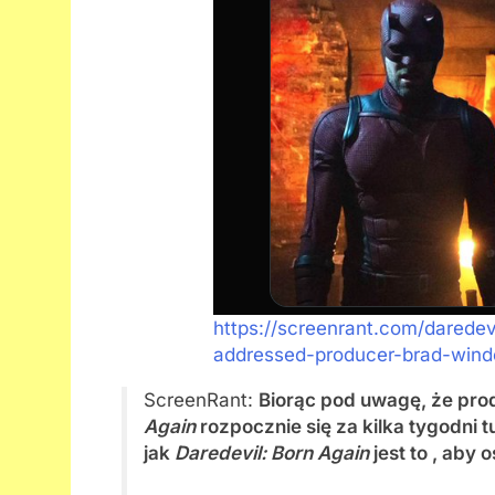
https://screenrant.com/darede
addressed-producer-brad-win
ScreenRant:
Biorąc pod uwagę, że pro
Again
rozpocznie się za kilka tygodni 
jak
Daredevil: Born Again
jest to , aby 