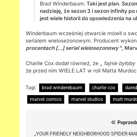
Brad Winderbaum:
Taki jest plan. Sez
nadzieję, że sezon 3 i sezon infinity po
jest wiele historii do opowiedzenia na 
Winderbaum wcześniej otwarcie mówił o sw
serialem wielosezonowym. Producent wyk
procentach […] serial wielosezonowy
”, Marve
Charlie Cox dodał również, że „
fajnie byłob
że przed nim WIELE LAT w roli Matta Murdoc
Tagi:
brad winderebaum
charlie cox
dared
marvel comics
marvel studios
matt murd
Poprzedn
Nawigacja
wpisu
„YOUR FRIENDLY NEIGHBORHOOD SPIDER-MA