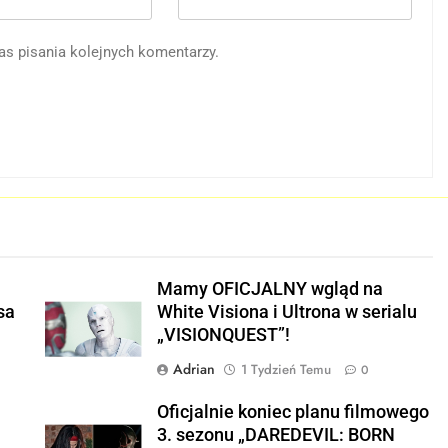
as pisania kolejnych komentarzy.
E
Mamy OFICJALNY wgląd na
sa
White Visiona i Ultrona w serialu
„VISIONQUEST”!
Adrian
1 Tydzień Temu
0
Oficjalnie koniec planu filmowego
u
3. sezonu „DAREDEVIL: BORN