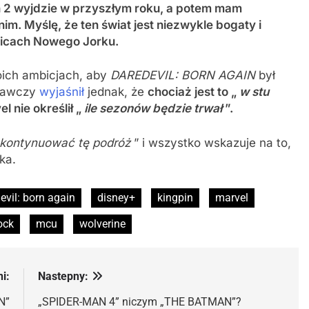
on 2 wyjdzie w przyszłym roku, a potem mam
 nim. Myślę, że ten świat jest niezwykle bogaty i
ulicach Nowego Jorku.
oich ambicjach, aby
DAREDEVIL: BORN AGAIN
był
onawczy
wyjaśnił
jednak, że
chociaż jest to „
w stu
l nie określił „
ile sezonów będzie trwał
”.
y kontynuować tę podróż
” i wszystko wskazuje na to,
ka.
evil: born again
disney+
kingpin
marvel
ock
mcu
wolverine
i:
Nastepny:
N”
„SPIDER-MAN 4” niczym „THE BATMAN”?