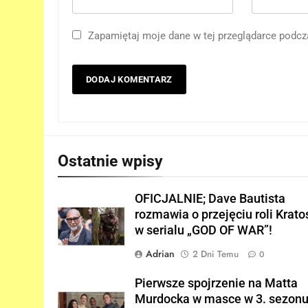
Lokiego w „AVENGERS:
DOOMSDAY”!
Zapamiętaj moje dane w tej przeglądarce podcz
FILMY
6
Trailer „AVENGERS: ENDGAM
ENCORE” nadchodzi!
FILMY
7
Wiemy KTO stoi za
Ostatnie wpisy
niesamowitą formą Hugh
Jackmana!
FILMY
OFICJALNIE; Dave Bautista
rozmawia o przejęciu roli Krato
8
w serialu „GOD OF WAR”!
Bracia Russo gratulują
ogromnego sukcesu filmu
Adrian
2 Dni Temu
0
„SPIDER-MAN: BRAND NEW
FILMY
Pierwsze spojrzenie na Matta
DAY”!
Murdocka w masce w 3. sezon
1