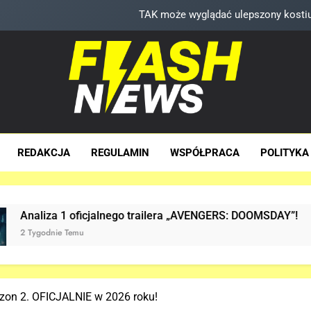
Hulk NIE zapo
D.D. Cretton zdradza, że niedługo dowiemy się znaczenia scen
Nowy TRAILER „GTA
TAK może wyglądać ulepszony kost
sh News
za Dawka Newsów W Sieci
Hulk NIE zapo
REDAKCJA
REGULAMIN
WSPÓŁPRACA
POLITYKA
D.D. Cretton zdradza, że niedługo dowiemy się znaczenia scen
lnego trailera „AVENGERS: DOOMSDAY”!
Już JE
2 Tygodn
on 2. OFICJALNIE w 2026 roku!