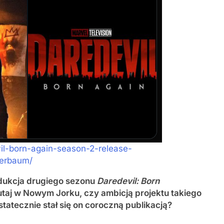
vil-born-again-season-2-release-
derbaum/
dukcja drugiego sezonu
Daredevil: Born
tutaj w Nowym Jorku, czy ambicją projektu takiego
ostatecznie stał się on coroczną publikacją?