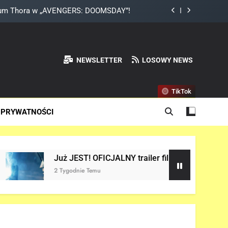
mniał, że Peter Parker to Spider-Man?!
y po napisach „SPIDER-MAN: BRAND NEW
DAY”!
 VI” pojawi się w serwisie.. NETFLIX!
NEWSLETTER
LOSOWY NEWS
ium Thora w „AVENGERS: DOOMSDAY”!
TikTok
mniał, że Peter Parker to Spider-Man?!
 PRYWATNOŚCI
y po napisach „SPIDER-MAN: BRAND NEW
DAY”!
ST! OFICJALNY trailer filmu „AVENGERS: DOOMSDAY” w sieci!
ie Temu