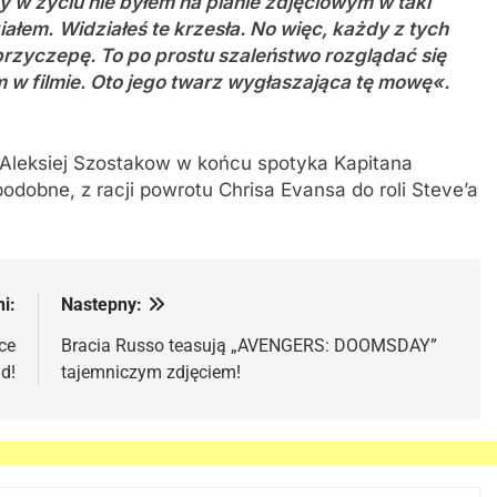
y w życiu nie byłem na planie zdjęciowym w taki
iałem.
Widziałeś te krzesła. No więc, każdy z tych
rzyczepę. To po prostu szaleństwo rozglądać się
m w filmie. Oto jego twarz wygłaszająca tę mowę«.
 Aleksiej Szostakow w końcu spotyka Kapitana
odobne, z racji powrotu Chrisa Evansa do roli Steve’a
i:
Nastepny:
ce
Bracia Russo teasują „AVENGERS: DOOMSDAY”
d!
tajemniczym zdjęciem!