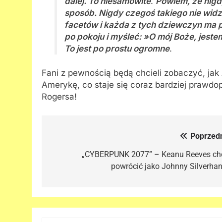
dalej. To niesamowite
.
Powiem, że nigd
sposób. Nigdy czegoś takiego nie widz
facetów i każda z tych dziewczyn ma p
po pokoju i myśleć: »O mój Boże, jeste
To jest po prostu ogromne
.
Fani z pewnością będą chcieli zobaczyć, jak
Amerykę, co staje się coraz bardziej prawdop
Rogersa!
Poprzedn
Nawigacja
wpisu
„CYBERPUNK 2077” – Keanu Reeves ch
powrócić jako Johnny Silverhan