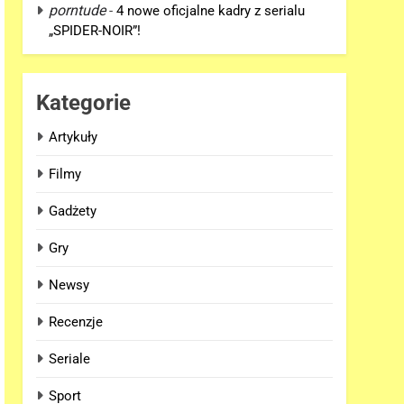
porntude
-
4 nowe oficjalne kadry z serialu
„SPIDER-NOIR”!
Kategorie
Artykuły
Filmy
Gadżety
Gry
Newsy
Recenzje
Seriale
Sport