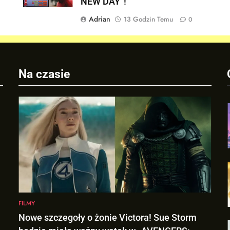
NEW DAY”!
Adrian
13 Godzin Temu
0
Na czasie
FILMY
Nowe szczegoły o żonie Victora! Sue Storm