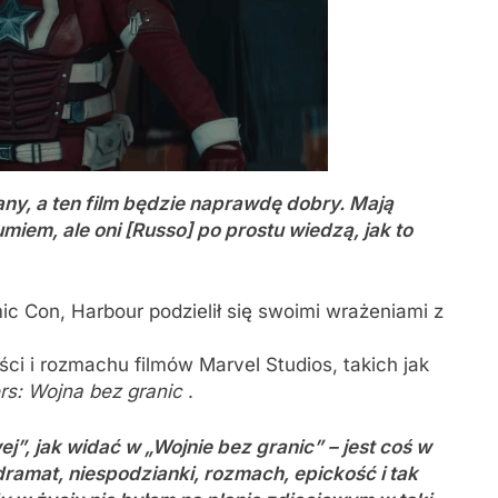
ny, a ten film będzie naprawdę dobry. Mają
iem, ale oni [Russo] po prostu wiedzą, jak to
c Con, Harbour podzielił się swoimi wrażeniami z
ści i rozmachu filmów Marvel Studios, takich jak
s: Wojna bez granic
.
j”, jak widać w „Wojnie bez granic” – jest coś w
ramat, niespodzianki, rozmach, epickość i tak