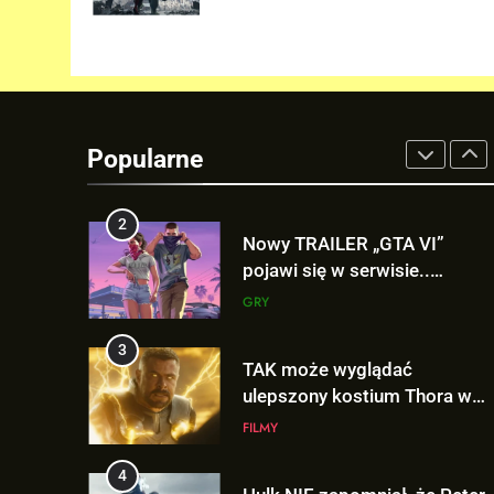
niesamowitą formą Hugh
Jackmana!
FILMY
1
Nowe szczegoły o żonie
Victora! Sue Storm będzie
Popularne
miała ważny wątek w
FILMY
„AVENGERS: DOOMSDAY”!
2
Nowy TRAILER „GTA VI”
pojawi się w serwisie..
NETFLIX!
GRY
3
TAK może wyglądać
ulepszony kostium Thora w
„AVENGERS: DOOMSDAY”!
FILMY
4