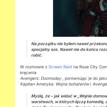
Na początku nie byłem nawet przekona
specjalny sos
.
Nawet nie do końca rozum
robić.
W rozmowie z
Screen Rant
na Rose City Comi
kręcenia
Avengers: Doomsday
, porównując je do jako
Kapitan Ameryka: Wojna bohaterów
i
Avenger
Myślę, że – jak widać w „Wojnie domowe
warstwach, w których łączą komedię, d