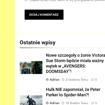
5
D.D. Cretton zdradza, że
niedługo dowiemy się
znaczenia sceny po napisach
FILMY
„SPIDER-MAN: BRAND NEW
Ostatnie wpisy
DAY”!
6
Kolejne informacje o roli
Nowe szczegoły o żonie Victora
Lokiego w „AVENGERS:
Sue Storm będzie miała ważny
DOOMSDAY”!
FILMY
wątek w „AVENGERS:
DOOMSDAY”!
7
Trailer „AVENGERS: ENDGAM
Adrian
2 Godziny Temu
0
ENCORE” nadchodzi!
FILMY
Hulk NIE zapomniał, że Peter
Parker to Spider-Man?!
8
Adrian
13 Godzin Temu
0
Wiemy KTO stoi za