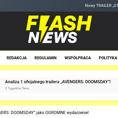
Nowy TRAILER „GTA
TAK może wyglądać ulepszony kost
Hulk NIE zapo
Nowe szczegoły o żonie Victora! Sue Storm będzie miała 
sh News
Nowy TRAILER „GTA
za Dawka Newsów W Sieci
REDAKCJA
REGULAMIN
WSPÓŁPRACA
POLITYKA
TAK może wyglądać ulepszony kost
Hulk NIE zapo
cjalnego trailera „AVENGERS: DOOMSDAY”!
Już
2 Ty
NGERS: DOOMSDAY” jako OGROMNE wydarzenie!