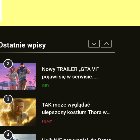
niesamowitą formą Hugh
Jackmana!
FILMY
1
Nowe szczegoły o żonie
Victora! Sue Storm będzie
Ostatnie wpisy
miała ważny wątek w
FILMY
„AVENGERS: DOOMSDAY”!
2
Nowy TRAILER „GTA VI”
pojawi się w serwisie..
NETFLIX!
GRY
3
TAK może wyglądać
ulepszony kostium Thora w
„AVENGERS: DOOMSDAY”!
FILMY
4