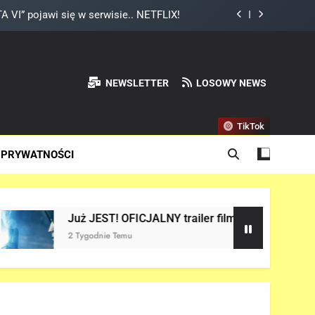
 VI” pojawi się w serwisie.. NETFLIX!
ium Thora w „AVENGERS: DOOMSDAY”!
mniał, że Peter Parker to Spider-Man?!
NEWSLETTER
LOSOWY NEWS
ważny wątek w „AVENGERS: DOOMSDAY”!
TikTok
 VI” pojawi się w serwisie.. NETFLIX!
 PRYWATNOŚCI
ium Thora w „AVENGERS: DOOMSDAY”!
mniał, że Peter Parker to Spider-Man?!
 JEST! OFICJALNY trailer filmu „AVENGERS: DOOMSDAY” w sie
godnie Temu