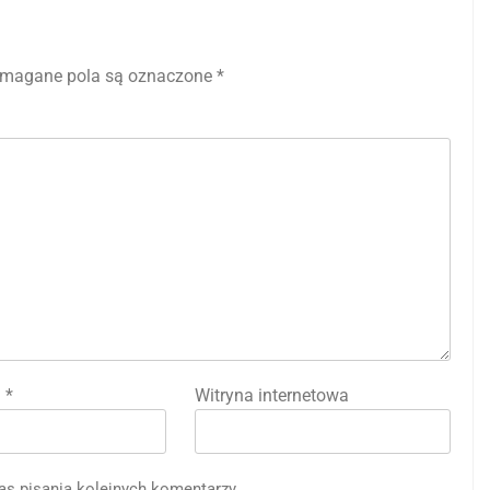
magane pola są oznaczone
*
l
*
Witryna internetowa
as pisania kolejnych komentarzy.