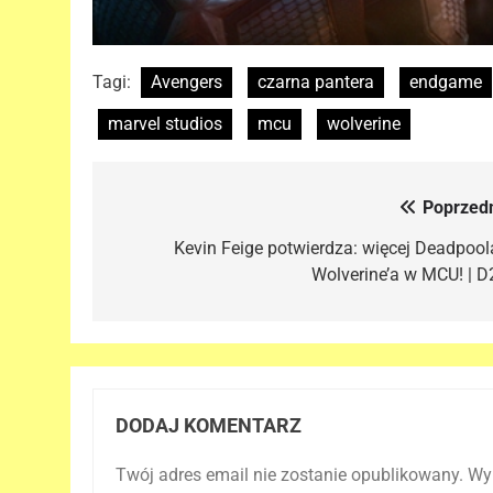
Tagi:
Avengers
czarna pantera
endgame
marvel studios
mcu
wolverine
Poprzedn
Nawigacja
wpisu
Kevin Feige potwierdza: więcej Deadpoola
Wolverine’a w MCU! | D
DODAJ KOMENTARZ
Twój adres email nie zostanie opublikowany.
Wy