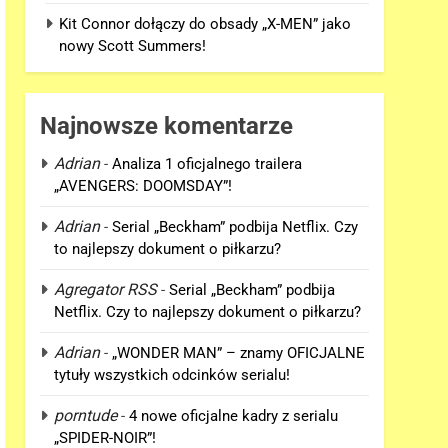
Kit Connor dołączy do obsady „X-MEN” jako
nowy Scott Summers!
Najnowsze komentarze
Adrian
-
Analiza 1 oficjalnego trailera
„AVENGERS: DOOMSDAY”!
Adrian
-
Serial „Beckham” podbija Netflix. Czy
to najlepszy dokument o piłkarzu?
Agregator RSS
-
Serial „Beckham” podbija
Netflix. Czy to najlepszy dokument o piłkarzu?
Adrian
-
„WONDER MAN” – znamy OFICJALNE
tytuły wszystkich odcinków serialu!
porntude
-
4 nowe oficjalne kadry z serialu
„SPIDER-NOIR”!