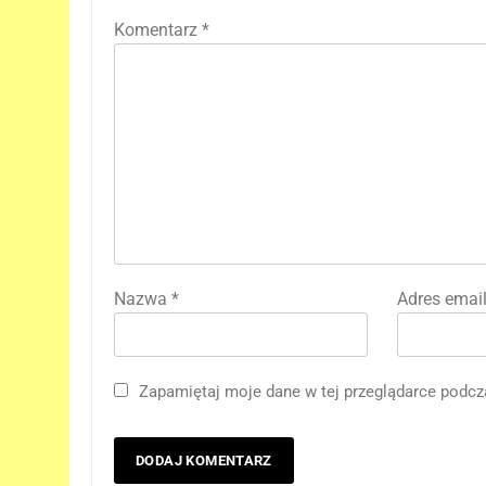
Komentarz
*
Nazwa
*
Adres emai
5
Kit Connor dołączy do obsady
Zapamiętaj moje dane w tej przeglądarce podcz
„X-MEN” jako nowy Scott
Summers!
NEWSY
6