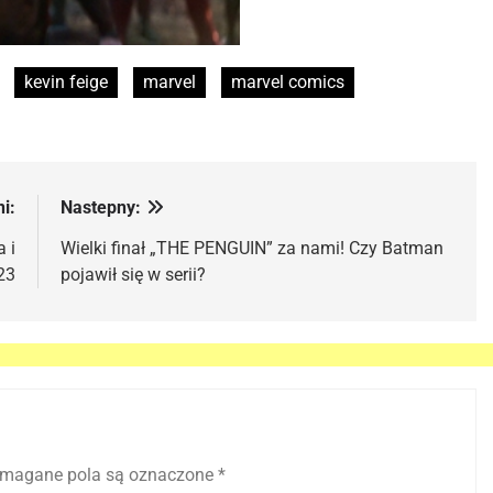
kevin feige
marvel
marvel comics
i:
Nastepny:
 i
Wielki finał „THE PENGUIN” za nami! Czy Batman
23
pojawił się w serii?
magane pola są oznaczone
*