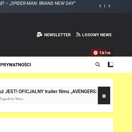
DAY” z Pepper Potts w roli głównej!
a do Odyna! – „AVENGERS: DOOMSDAY”
 Netflix NIE zadebiutuje w 2026 roku!
NEWSLETTER
LOSOWY NEWS
land? – „SPIDER-MAN: BRAND NEW DAY”
TikTok
DAY” z Pepper Potts w roli głównej!
 PRYWATNOŚCI
a do Odyna! – „AVENGERS: DOOMSDAY”
er filmu „AVENGERS: DOOMSDAY” w sieci!
Ana
2 Mi