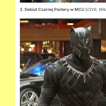
2. Debiut Czarnej Pantery w MCU (
CIVIL WA