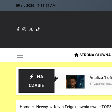
Skip
09 sie 2026
7:13:29 AM
to
content
Fla
Najszybs
STRONA GŁÓWNA
NA
cenzja
Analiza 1 oficjalnego trailera „AVEN
3 Tygodnie Temu
CZASIE
Home
Newsy
Kevin Feige ujawnia swoje TOP